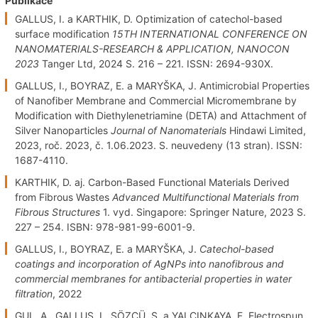
Publikace
GALLUS, I. a KARTHIK, D. Optimization of catechol-based
surface modification
15TH INTERNATIONAL CONFERENCE ON
NANOMATERIALS-RESEARCH & APPLICATION, NANOCON
2023
Tanger Ltd, 2024 S. 216 – 221. ISSN: 2694-930X.
GALLUS, I., BOYRAZ, E. a MARYŠKA, J. Antimicrobial Properties
of Nanofiber Membrane and Commercial Micromembrane by
Modification with Diethylenetriamine (DETA) and Attachment of
Silver Nanoparticles
Journal of Nanomaterials
Hindawi Limited,
2023, roč. 2023, č. 1.06.2023. S. neuvedeny (13 stran). ISSN:
1687-4110.
KARTHIK, D. aj. Carbon-Based Functional Materials Derived
from Fibrous Wastes
Advanced Multifunctional Materials from
Fibrous Structures
1. vyd. Singapore: Springer Nature, 2023 S.
227 – 254. ISBN: 978-981-99-6001-9.
GALLUS, I., BOYRAZ, E. a MARYŠKA, J.
Catechol-based
coatings and incorporation of AgNPs into nanofibrous and
commercial membranes for antibacterial properties in water
filtration
, 2022
GUL, A., GALLUS, I., SÖZCÜ, Ş. a YALCINKAYA, F. Electrospun