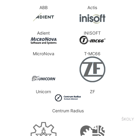
ABB
Actis
Adient
INISOFT
MicroNova
T-MC66
Unicorn
ZF
Centrum Radius
ŠKOLY