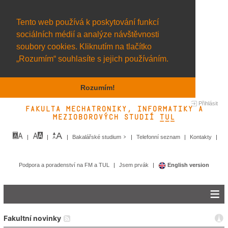
Tento web používá k poskytování funkcí
sociálních médií a analýze návštěvnosti
soubory cookies. Kliknutím na tlačítko
„Rozumím“ souhlasíte s jejich používáním.
Rozumím!
Přihlásit
Fakulta mechatroniky, informatiky a
mezioborových studií TUL&
Bakalářské studium
Telefonní seznam
Kontakty
Podpora a poradenství na FM a TUL
Jsem prvák
English version
Fakultní novinky