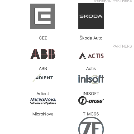
GENERAL PARTNERS
ČEZ
Škoda Auto
PARTNERS
ABB
Actis
Adient
INISOFT
MicroNova
T-MC66