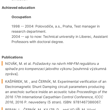
Achieved education
Occupation
1998 -- 2004: Polovodiče, a.s., Praha, Test manager in
research department.
2004 -- up to now: Technical university in Liberec, Assistant
Professors with doctoral degree.
Publications
NOVÁK, M. et al.
Požadavky na návrh HW-FM regulátoru a
spínače pro kompenzaci jalového výkonu
[souhrnná výzkumná
zpráva].
KAŠPÁREK, M. , and ČERNÍK, M. Experimental verification of an
Electromagnetic Shunt Damping circuit parameters producing
an anechoic surface inside an acoustic tube
Proceedings of the
2016 17th International Carpathian Control Conference, ICCC
2016
, 2016 P. neuvedeny (5 stran). ISBN: 9781467386067.
BERAN, L., ČERNÍK, M., KAJZR, D. , and VOJÍŘ, M.
Vývoj