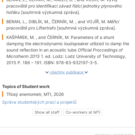
pracoviště pro identifikaci závad řídicí jednotky plynového
hořáku
[souhrnná výzkumná zpráva].
BERAN, L., DIBLÍK, M., ČERNÍK, M. , and VOJÍŘ, M.
Měřící
pracoviště pro Liftertrafo
[souhrnná výzkumná zpráva].
KAŠPÁREK, M. , and ČERNÍK, M. Parameters of a shunt
damping the electrodynamic loudspeaker utilized to damp the
sound reflection in an acoustic tube
Official Proccedings of
Microtherm 2015
1. ed. Lodz: Lodz University of Technology,
2015 P. 186 – 191. ISBN: 978-83-932197-3-5.
všechny publikace
Topics of Student work
Tříosý anemometr, MTI, 2026
Správa studentských prací a projektů
Show all staff
Co-workers at MTI