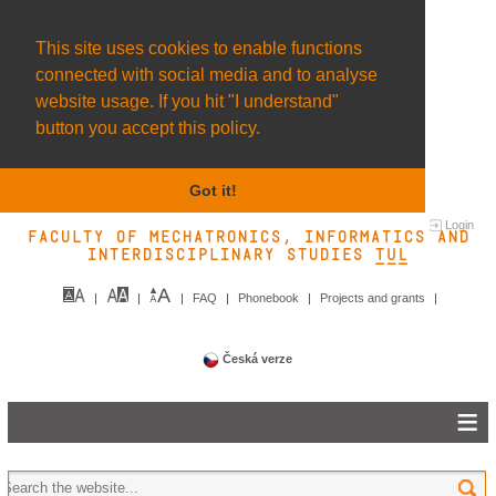
This site uses cookies to enable functions
connected with social media and to analyse
website usage. If you hit "I understand"
button you accept this policy.
Got it!
Login
Faculty of Mechatronics, Informatics and
Interdisciplinary Studies TUL&
FAQ
Phonebook
Projects and grants
Česká verze