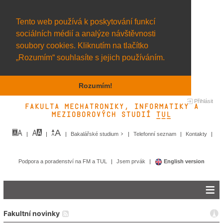
Tento web používá k poskytování funkcí
sociálních médií a analýze návštěvnosti
soubory cookies. Kliknutím na tlačítko
„Rozumím“ souhlasíte s jejich používáním.
Rozumím!
Přihlásit
Fakulta mechatroniky, informatiky a
mezioborových studií TUL&
Bakalářské studium
Telefonní seznam
Kontakty
Podpora a poradenství na FM a TUL
Jsem prvák
English version
Fakultní novinky