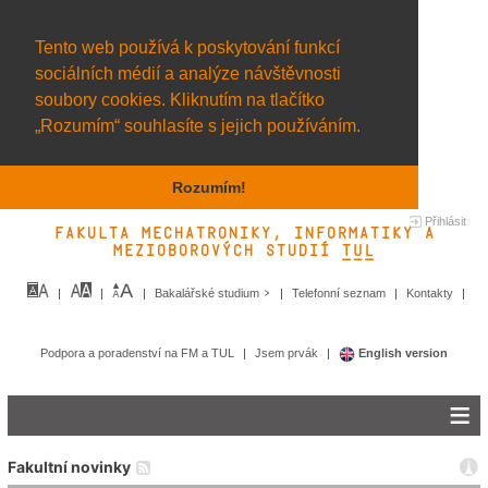
Tento web používá k poskytování funkcí
sociálních médií a analýze návštěvnosti
soubory cookies. Kliknutím na tlačítko
„Rozumím“ souhlasíte s jejich používáním.
Rozumím!
Přihlásit
Fakulta mechatroniky, informatiky a
mezioborových studií TUL&
Bakalářské studium
Telefonní seznam
Kontakty
Podpora a poradenství na FM a TUL
Jsem prvák
English version
Fakultní novinky