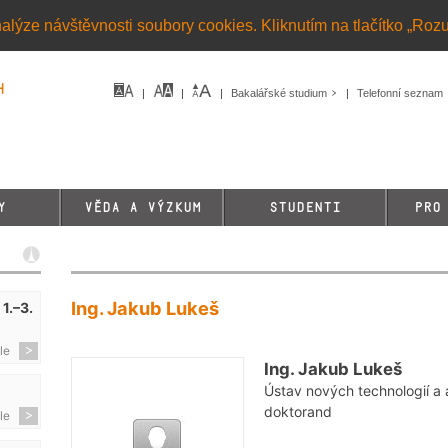
alýze návštěvnosti soubory cookies. Kliknutím na tlačítko „Roz
h
Bakalářské studium
Telefonní seznam
Y
VĚDA A VÝZKUM
STUDENTI
PRO
Ing. Jakub Lukeš
1.–3.
le
Ing. Jakub Lukeš
Ústav nových technologií a a
doktorand
le