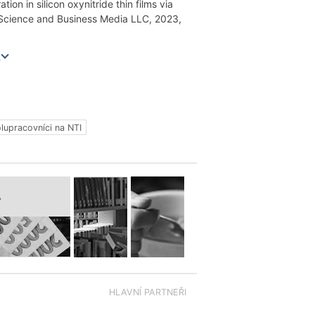
on in silicon oxynitride thin films via
Science and Business Media LLC, 2023,
e
lupracovníci na NTI
A
HLAVNÍ PARTNEŘI