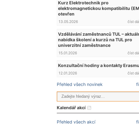
Kurz Elektrotechnik pro
elektromagnetickou kompatibilitu (E
otevřen
13.05.2026
číst dá
Vzdělávání zaměstnanců TUL – aktuál
nabídka školení a kurzů na TUL pro
univerzitní zaměstnance
15.01.2026
číst dá
Konzultační hodiny a kontakty Erasm
12.01.2026
číst dá
Přehled všech novinek
f
Kalendář akcí
Přehled všech akcí
f