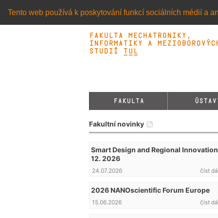
Tento web používá k poskytování funkcí sociálních médií a an
Fakulta mechatroniky,
informatiky a mezioborovýc
studií TUL&
FAKULTA
ÚSTAV
Fakultní novinky
Smart Design and Regional Innovation 
12. 2026
24.07.2026
číst dá
2026 NANOscientific Forum Europe
15.06.2026
číst dá