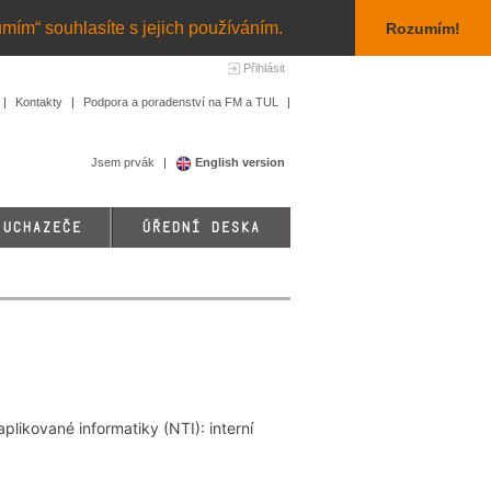
umím“ souhlasíte s jejich používáním.
Rozumím!
Přihlásit
Kontakty
Podpora a poradenství na FM a TUL
Jsem prvák
English version
 UCHAZEČE
ÚŘEDNÍ DESKA
plikované informatiky (NTI): interní