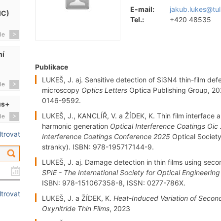
E-mail:
jakub.lukes@tul
MC)
Tel.:
+420 48535
le
ní
Publikace
LUKEŠ, J. aj. Sensitive detection of Si3N4 thin-film de
le
microscopy
Optics Letters
Optica Publishing Group, 202
0146-9592.
us+
LUKEŠ, J., KANCLÍŘ, V. a ŽÍDEK, K. Thin film interface 
le
harmonic generation
Optical Interference Coatings Oic
iltrovat
Interference Coatings Conference 2025
Optical Societ
stranky). ISBN: 978-195717144-9.
LUKEŠ, J. aj. Damage detection in thin films using se
SPIE - The International Society for Optical Engineering
ISBN: 978-151067358-8, ISSN: 0277-786X.
iltrovat
LUKEŠ, J. a ŽÍDEK, K.
Heat-Induced Variation of Second
Oxynitride Thin Films
, 2023