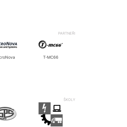
PARTNEŘI
croNova
T-MC66
ŠKOLY