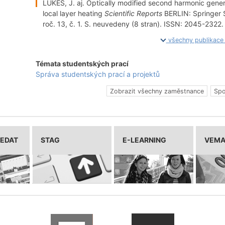
LUKEŠ, J. aj. Optically modified second harmonic generati
local layer heating
Scientific Reports
BERLIN: Springer 
roč. 13, č. 1. S. neuvedeny (8 stran). ISSN: 2045-2322.
všechny publikac
Témata studentských prací
Správa studentských prací a projektů
Zobrazit všechny zaměstnance
Spo
LEDAT
STAG
E-LEARNING
VEM