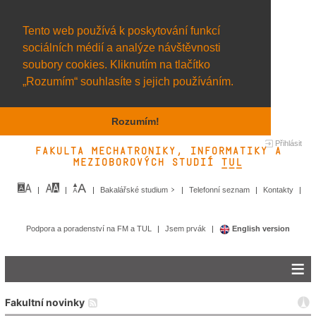
Tento web používá k poskytování funkcí
sociálních médií a analýze návštěvnosti
soubory cookies. Kliknutím na tlačítko
„Rozumím“ souhlasíte s jejich používáním.
Rozumím!
Přihlásit
Fakulta mechatroniky, informatiky a
mezioborových studií TUL&
Bakalářské studium
Telefonní seznam
Kontakty
Podpora a poradenství na FM a TUL
Jsem prvák
English version
Fakultní novinky