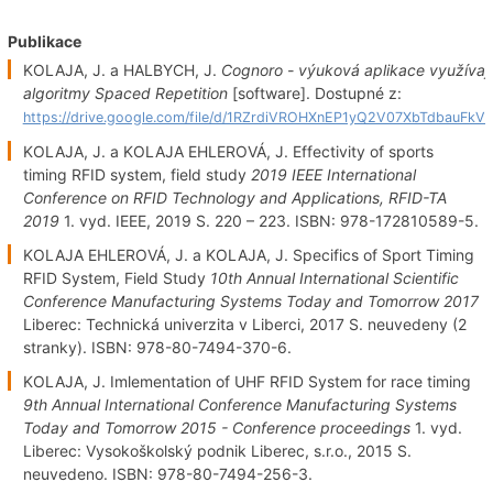
Publikace
KOLAJA, J. a HALBYCH, J.
Cognoro - výuková aplikace využívají
algoritmy Spaced Repetition
[software]. Dostupné z:
https://drive.google.com/file/d/1RZrdiVROHXnEP1yQ2V07XbTdbauFkVE
KOLAJA, J. a KOLAJA EHLEROVÁ, J. Effectivity of sports
timing RFID system, field study
2019 IEEE International
Conference on RFID Technology and Applications, RFID-TA
2019
1. vyd. IEEE, 2019 S. 220 – 223. ISBN: 978-172810589-5.
KOLAJA EHLEROVÁ, J. a KOLAJA, J. Specifics of Sport Timing
RFID System, Field Study
10th Annual International Scientific
Conference Manufacturing Systems Today and Tomorrow 2017
Liberec: Technická univerzita v Liberci, 2017 S. neuvedeny (2
stranky). ISBN: 978-80-7494-370-6.
KOLAJA, J. Imlementation of UHF RFID System for race timing
9th Annual International Conference Manufacturing Systems
Today and Tomorrow 2015 - Conference proceedings
1. vyd.
Liberec: Vysokoškolský podnik Liberec, s.r.o., 2015 S.
neuvedeno. ISBN: 978-80-7494-256-3.