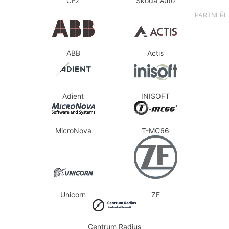
ČEZ
Škoda Auto
PARTNEŘI
ABB
Actis
Adient
INISOFT
MicroNova
T-MC66
Unicorn
ZF
Centrum Radius