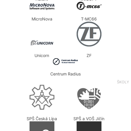
MicroNova
T-MC66
Unicorn
ZF
Centrum Radius
ŠKOLY
SPŠ Česká Lípa
SPŠ a VOŠ Jičín