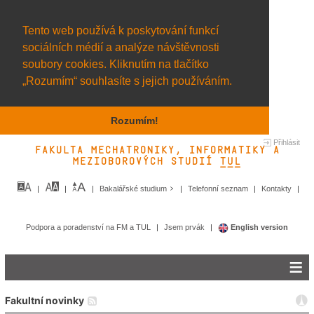
Tento web používá k poskytování funkcí
sociálních médií a analýze návštěvnosti
soubory cookies. Kliknutím na tlačítko
„Rozumím“ souhlasíte s jejich používáním.
Rozumím!
Přihlásit
Fakulta mechatroniky, informatiky a
mezioborových studií TUL&
Bakalářské studium
Telefonní seznam
Kontakty
Podpora a poradenství na FM a TUL
Jsem prvák
English version
Fakultní novinky