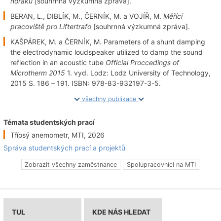
hořáku
[souhrnná výzkumná zpráva].
BERAN, L., DIBLÍK, M., ČERNÍK, M. a VOJÍŘ, M.
Měřící
pracoviště pro Liftertrafo
[souhrnná výzkumná zpráva].
KAŠPÁREK, M. a ČERNÍK, M. Parameters of a shunt damping
the electrodynamic loudspeaker utilized to damp the sound
reflection in an acoustic tube
Official Proccedings of
Microtherm 2015
1. vyd. Lodz: Lodz University of Technology,
2015 S. 186 – 191. ISBN: 978-83-932197-3-5.
všechny publikace
Témata studentských prací
Tříosý anemometr, MTI, 2026
Správa studentských prací a projektů
Zobrazit všechny zaměstnance
Spolupracovníci na MTI
TUL
KDE NÁS HLEDAT