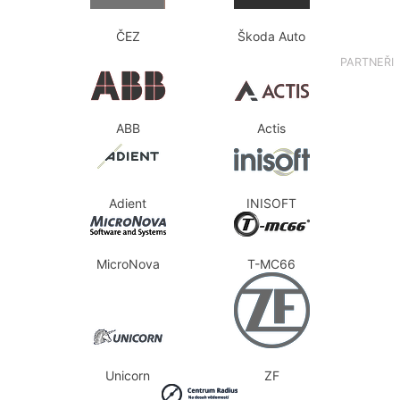
ČEZ
Škoda Auto
PARTNEŘI
ABB
Actis
Adient
INISOFT
MicroNova
T-MC66
Unicorn
ZF