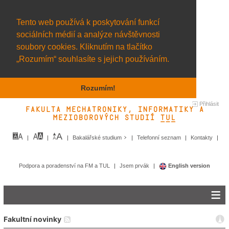
Tento web používá k poskytování funkcí
sociálních médií a analýze návštěvnosti
soubory cookies. Kliknutím na tlačítko
„Rozumím“ souhlasíte s jejich používáním.
Rozumím!
Přihlásit
Fakulta mechatroniky, informatiky a
mezioborových studií TUL&
Bakalářské studium
Telefonní seznam
Kontakty
Podpora a poradenství na FM a TUL
Jsem prvák
English version
Fakultní novinky