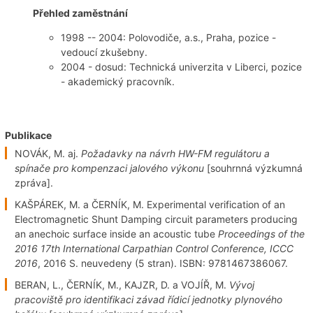
Přehled zaměstnání
1998 -- 2004: Polovodiče, a.s., Praha, pozice -
vedoucí zkušebny.
2004 - dosud: Technická univerzita v Liberci, pozice
- akademický pracovník.
Publikace
NOVÁK, M. aj.
Požadavky na návrh HW-FM regulátoru a
spínače pro kompenzaci jalového výkonu
[souhrnná výzkumná
zpráva].
KAŠPÁREK, M. a ČERNÍK, M. Experimental verification of an
Electromagnetic Shunt Damping circuit parameters producing
an anechoic surface inside an acoustic tube
Proceedings of the
2016 17th International Carpathian Control Conference, ICCC
2016
, 2016 S. neuvedeny (5 stran). ISBN: 9781467386067.
BERAN, L., ČERNÍK, M., KAJZR, D. a VOJÍŘ, M.
Vývoj
pracoviště pro identifikaci závad řídicí jednotky plynového