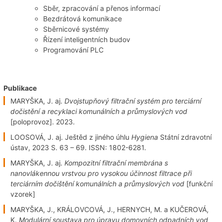
Sběr, zpracování a přenos informací
Bezdrátová komunikace
Sběrnicové systémy
Řízení inteligentních budov
Programování PLC
Publikace
MARYŠKA, J. aj.
Dvojstupňový filtrační systém pro terciární
dočistění a recyklaci komunálních a průmyslových vod
[poloprovoz]. 2023.
LOOSOVÁ, J. aj. Ještěd z jiného úhlu
Hygiena
Státní zdravotní
ústav, 2023 S. 63 – 69. ISSN: 1802-6281.
MARYŠKA, J. aj.
Kompozitní filtrační membrána s
nanovlákennou vrstvou pro vysokou účinnost filtrace při
terciárním dočištění komunálních a průmyslových vod
[funkční
vzorek]
MARYŠKA, J., KRÁLOVCOVÁ, J., HERNYCH, M. a KUČEROVÁ,
K.
Modulární soustava pro úpravu domovních odpadních vod