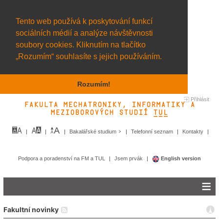
Tento web používá k poskytování funkcí
sociálních médií a analýze návštěvnosti
soubory cookies. Kliknutím na tlačítko
„Rozumím“ souhlasíte s jejich používáním.
Rozumím!
Přihlásit
Fakulta mechatroniky, informatiky a
mezioborových studií TUL&
Bakalářské studium
Telefonní seznam
Kontakty
Podpora a poradenství na FM a TUL
Jsem prvák
English version
Fakultní novinky