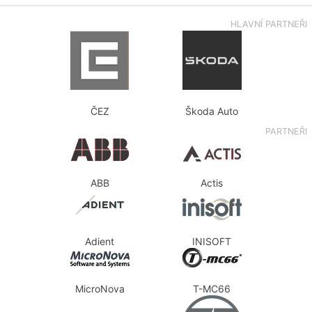
HLAVNÍ PARTNEŘI
ČEZ
Škoda Auto
PARTNEŘI
ABB
Actis
Adient
INISOFT
MicroNova
T-MC66