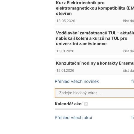
Kurz Elektrotechnik pro
elektromagnetickou kompatibilitu (E
otevřen
13.05.2026
číst dá
Vzdělávání zaměstnanců TUL – aktuál
nabídka školení a kurzů na TUL pro
univerzitní zaměstnance
15.01.2026
číst dá
Konzultační hodiny a kontakty Erasm
12.01.2026
číst dá
Přehled všech novinek
f
Kalendář akcí
Přehled všech akcí
f