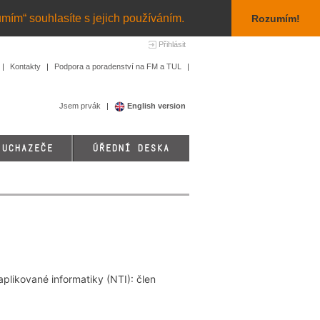
umím“ souhlasíte s jejich používáním.
Rozumím!
Přihlásit
Kontakty
Podpora a poradenství na FM a TUL
Jsem prvák
English version
 UCHAZEČE
ÚŘEDNÍ DESKA
aplikované informatiky (NTI): člen