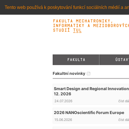
Tento web používá k poskytování funkcí sociálních médií a an
Fakulta mechatroniky,
informatiky a mezioborovýc
studií TUL&
FAKULTA
ÚSTAV
Fakultní novinky
Smart Design and Regional Innovation 
12. 2026
24.07.2026
číst dá
2026 NANOscientific Forum Europe
15.06.2026
číst dá