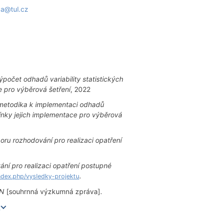
ba@tul.cz
ýpočet odhadů variability statistických
 pro výběrová šetření
, 2022
 metodika k implementaci odhadů
ínky jejich implementace pro výběrová
ru rozhodování pro realizaci opatření
ní pro realizaci opatření postupné
.
index.php/vysledky-projektu
EN
[souhrnná výzkumná zpráva].
e