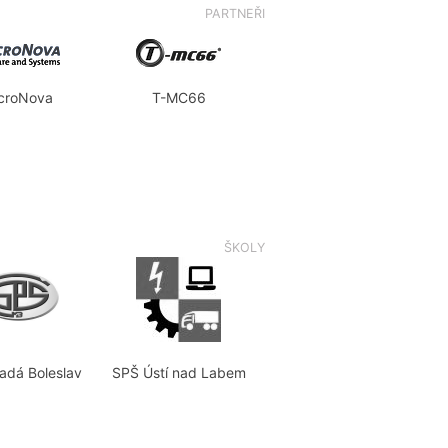
PARTNEŘI
croNova
T-MC66
ŠKOLY
adá Boleslav
SPŠ Ústí nad Labem