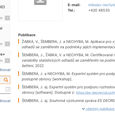
E-mail:
miloslav.nechy
MC)
Tel.:
+420 48535
le
ní
Publikace
ŽABKA, V., ŠEMBERA, J. a NECHYBA, M.
Aplikace pro v
le
odhadů se zaměřením na podmínky jejich implementace
us+
ŠEMBERA, J., ŽABKA, V. a NECHYBA, M.
Certifikovaná
variability statistických odhadů se zaměřením na podm
le
šetření
, 2022
iltrovat
ŠEMBERA, J. a NECHYBA, M.
Expertní systém pro podpo
postupné obnovy
[workshop].
ŠEMBERA, J. aj.
Expertní systém pro podporu rozhodová
obnovy
[software]. Dostupné z:
https://es-decren.tul.cz/
ŠEMBERA, J. aj.
Souhrnná výzkumná zpráva ES DECR
iltrovat
všechny publikac