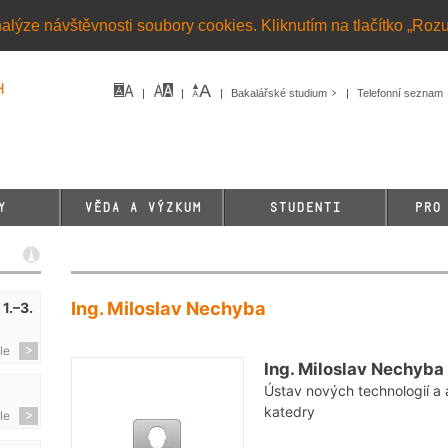
alýze návštěvnosti soubory cookies. Kliknutím na tlačítko „Roz
h
Bakalářské studium
Telefonní seznam
Y
VĚDA A VÝZKUM
STUDENTI
PRO
Ing. Miloslav Nechyba
1.–3.
le
Ing. Miloslav Nechyba
Ústav nových technologií a 
katedry
le