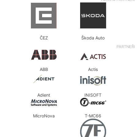
ČEZ
Škoda Auto
PARTNEŘI
ABB
Actis
Adient
INISOFT
MicroNova
T-MC66