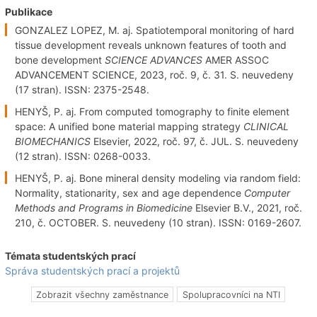
Publikace
GONZALEZ LOPEZ, M. aj. Spatiotemporal monitoring of hard
tissue development reveals unknown features of tooth and
bone development
SCIENCE ADVANCES
AMER ASSOC
ADVANCEMENT SCIENCE, 2023, roč. 9, č. 31. S. neuvedeny
(17 stran). ISSN: 2375-2548.
HENYŠ, P. aj. From computed tomography to finite element
space: A unified bone material mapping strategy
CLINICAL
BIOMECHANICS
Elsevier, 2022, roč. 97, č. JUL. S. neuvedeny
(12 stran). ISSN: 0268-0033.
HENYŠ, P. aj. Bone mineral density modeling via random field:
Normality, stationarity, sex and age dependence
Computer
Methods and Programs in Biomedicine
Elsevier B.V., 2021, roč.
210, č. OCTOBER. S. neuvedeny (10 stran). ISSN: 0169-2607.
Témata studentských prací
Správa studentských prací a projektů
Zobrazit všechny zaměstnance
Spolupracovníci na NTI