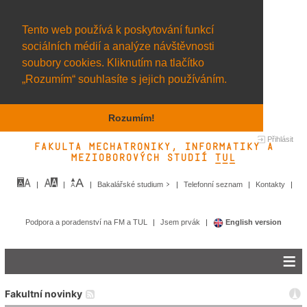
Tento web používá k poskytování funkcí
sociálních médií a analýze návštěvnosti
soubory cookies. Kliknutím na tlačítko
„Rozumím“ souhlasíte s jejich používáním.
Rozumím!
Přihlásit
Fakulta mechatroniky, informatiky a
mezioborových studií TUL&
Bakalářské studium
Telefonní seznam
Kontakty
Podpora a poradenství na FM a TUL
Jsem prvák
English version
Fakultní novinky