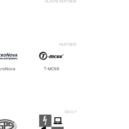
HLAVNÍ PARTNEŘI
PARTNEŘI
croNova
T-MC66
ŠKOLY