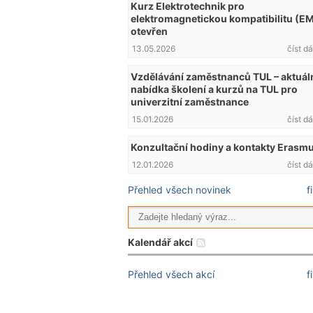
Kurz Elektrotechnik pro
elektromagnetickou kompatibilitu (E
otevřen
13.05.2026
číst dá
Vzdělávání zaměstnanců TUL – aktuál
nabídka školení a kurzů na TUL pro
univerzitní zaměstnance
15.01.2026
číst dá
Konzultační hodiny a kontakty Erasm
12.01.2026
číst dá
Přehled všech novinek
f
Kalendář akcí
Přehled všech akcí
f