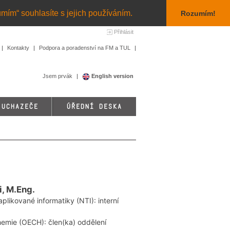
umím“ souhlasíte s jejich používáním.
Rozumím!
Přihlásit
Kontakty
Podpora a poradenství na FM a TUL
Jsem prvák
English version
 UCHAZEČE
ÚŘEDNÍ DESKA
, M.Eng.
plikované informatiky (NTI): interní
hemie (OECH): člen(ka) oddělení