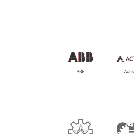
ABB
Actis