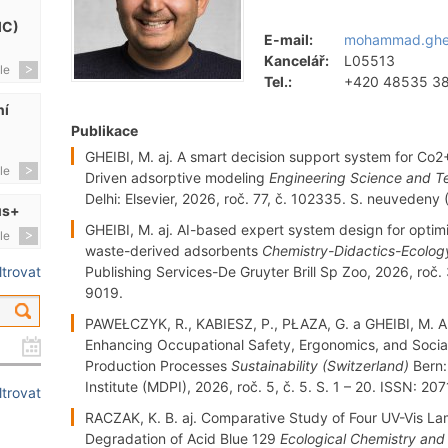
MC)
E-mail:
mohammad.ghei
Kancelář:
L05513
le
Tel.:
+420 48535 3
ní
Publikace
GHEIBI, M. aj. A smart decision support system for Co
le
Driven adsorptive modeling
Engineering Science and Te
Delhi: Elsevier, 2026, roč. 77, č. 102335. S. neuvedeny
us+
GHEIBI, M. aj. AI-based expert system design for optim
le
waste-derived adsorbents
Chemistry-Didactics-Ecolog
Publishing Services-De Gruyter Brill Sp Zoo, 2026, roč. 
iltrovat
9019.
PAWEŁCZYK, R., KABIESZ, P., PŁAZA, G. a GHEIBI, M. A
Enhancing Occupational Safety, Ergonomics, and Social S
Production Processes
Sustainability (Switzerland)
Bern: 
Institute (MDPI), 2026, roč. 5, č. 5. S. 1 – 20. ISSN: 20
iltrovat
RACZAK, K. B. aj. Comparative Study of Four UV-Vis La
Degradation of Acid Blue 129
Ecological Chemistry and