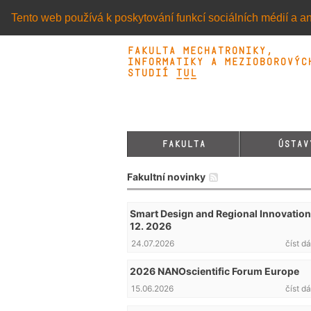
Tento web používá k poskytování funkcí sociálních médií a an
Fakulta mechatroniky,
informatiky a mezioborovýc
studií TUL&
FAKULTA
ÚSTAV
Fakultní novinky
Smart Design and Regional Innovation 
12. 2026
24.07.2026
číst dá
2026 NANOscientific Forum Europe
15.06.2026
číst dá