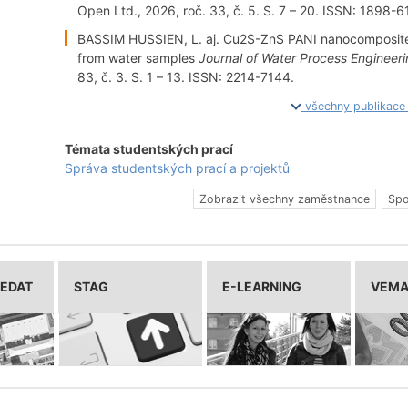
Open Ltd., 2026, roč. 33, č. 5. S. 7 – 20. ISSN: 1898-6
BASSIM HUSSIEN, L. aj. Cu2S-ZnS PANI nanocomposite a
from water samples
Journal of Water Process Engineer
83, č. 3. S. 1 – 13. ISSN: 2214-7144.
všechny publikac
Témata studentských prací
Správa studentských prací a projektů
Zobrazit všechny zaměstnance
Spo
LEDAT
STAG
E-LEARNING
VEM