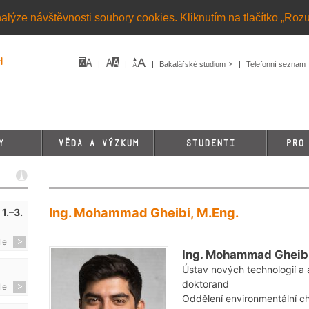
alýze návštěvnosti soubory cookies. Kliknutím na tlačítko „Roz
h
Bakalářské studium
Telefonní seznam
Y
VĚDA A VÝZKUM
STUDENTI
PRO
Ing. Mohammad Gheibi, M.Eng.
1.–3.
le
Ing. Mohammad Gheibi
Ústav nových technologií a a
doktorand
le
Oddělení environmentální c