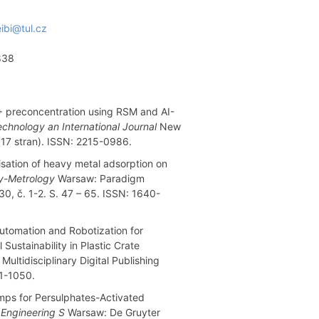
bi@tul.cz
838
2+ preconcentration using RSM and AI-
chnology an International Journal
New
 (17 stran). ISSN: 2215-0986.
isation of heavy metal adsorption on
y-Metrology
Warsaw: Paradigm
30, č. 1-2. S. 47 – 65. ISSN: 1640-
utomation and Robotization for
ustainability in Plastic Crate
Multidisciplinary Digital Publishing
71-1050.
mps for Persulphates-Activated
 Engineering S
Warsaw: De Gruyter