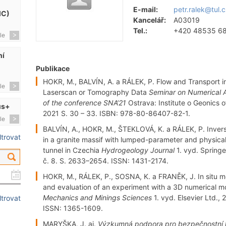
E-mail:
petr.ralek@tul.
MC)
Kancelář:
A03019
Tel.:
+420 48535 6
le
ní
Publikace
HOKR, M., BALVÍN, A. a RÁLEK, P. Flow and Transport in
le
Laserscan or Tomography Data
Seminar on Numerical A
of the conference SNA‘21
Ostrava: Institute o Geonics 
us+
2021 S. 30 – 33. ISBN: 978-80-86407-82-1.
le
BALVÍN, A., HOKR, M., ŠTEKLOVÁ, K. a RÁLEK, P. Inverse
iltrovat
in a granite massif with lumped-parameter and physica
tunnel in Czechia
Hydrogeology Journal
1. vyd. Spring
č. 8. S. 2633–2654. ISSN: 1431-2174.
HOKR, M., RÁLEK, P., SOSNA, K. a FRANĚK, J. In situ m
and evaluation of an experiment with a 3D numerical 
Mechanics and Minings Sciences
1. vyd. Elsevier Ltd., 
iltrovat
ISSN: 1365-1609.
MARYŠKA, J. aj.
Výzkumná podpora pro bezpečnostní h