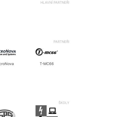
HLAVNÍ PARTNEŘI
PARTNEŘI
croNova
T-MC66
ŠKOLY