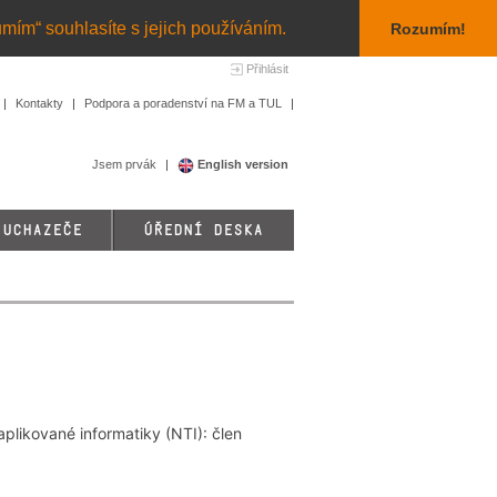
umím“ souhlasíte s jejich používáním.
Rozumím!
Přihlásit
Kontakty
Podpora a poradenství na FM a TUL
Jsem prvák
English version
 UCHAZEČE
ÚŘEDNÍ DESKA
aplikované informatiky (NTI): člen