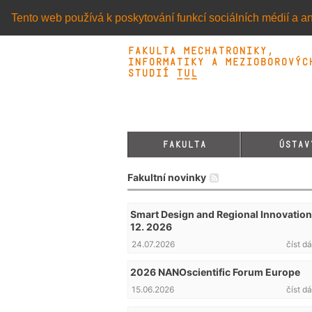
Tento web používá k poskytování funkcí sociálních médií a an
Fakulta mechatroniky,
informatiky a mezioborovýc
studií TUL&
FAKULTA
ÚSTAV
Fakultní novinky
Smart Design and Regional Innovation 
12. 2026
24.07.2026
číst dá
2026 NANOscientific Forum Europe
15.06.2026
číst dá