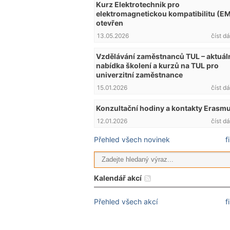
Kurz Elektrotechnik pro
elektromagnetickou kompatibilitu (E
otevřen
13.05.2026
číst dá
Vzdělávání zaměstnanců TUL – aktuál
nabídka školení a kurzů na TUL pro
univerzitní zaměstnance
15.01.2026
číst dá
Konzultační hodiny a kontakty Erasm
12.01.2026
číst dá
Přehled všech novinek
f
Kalendář akcí
Přehled všech akcí
f