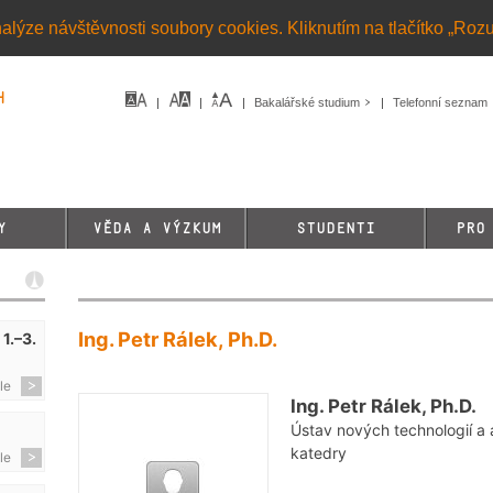
alýze návštěvnosti soubory cookies. Kliknutím na tlačítko „Roz
h
Bakalářské studium
Telefonní seznam
Y
VĚDA A VÝZKUM
STUDENTI
PRO
Ing. Petr Rálek, Ph.D.
1.–3.
le
Ing. Petr Rálek, Ph.D.
Ústav nových technologií a 
katedry
le