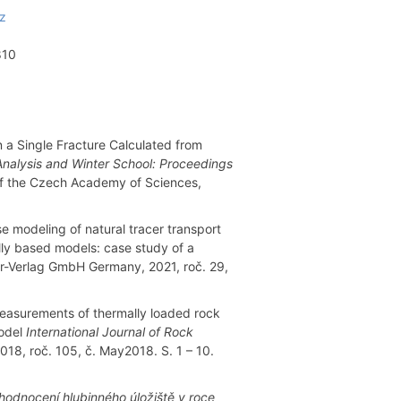
cz
810
 a Single Fracture Calculated from
nalysis and Winter School: Proceedings
of the Czech Academy of Sciences,
 modeling of natural tracer transport
lly based models: case study of a
er-Verlag GmbH Germany, 2021, roč. 29,
easurements of thermally loaded rock
model
International Journal of Rock
2018, roč. 105, č. May2018. S. 1 – 10.
odnocení hlubinného úložiště v roce