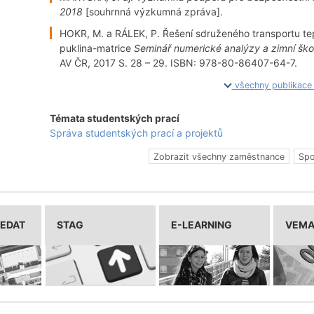
2018
[souhrnná výzkumná zpráva].
HOKR, M. a RÁLEK, P. Řešení sdruženého transportu te
puklina-matrice
Seminář numerické analýzy a zimní ško
AV ČR, 2017 S. 28 – 29. ISBN: 978-80-86407-64-7.
všechny publikac
Témata studentských prací
Správa studentských prací a projektů
Zobrazit všechny zaměstnance
Spo
LEDAT
STAG
E-LEARNING
VEM