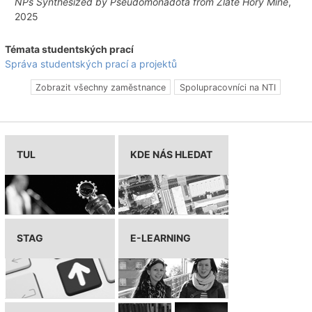
NPs Synthesized by Pseudomonadota from Zlate Hory Mine
,
2025
Témata studentských prací
Správa studentských prací a projektů
Zobrazit všechny zaměstnance
Spolupracovníci na NTI
TUL
KDE NÁS HLEDAT
STAG
E-LEARNING