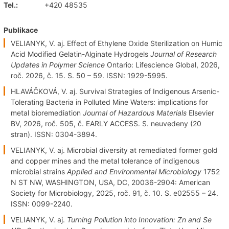
Tel.:
+420 48535
Publikace
VELIANYK, V. aj. Effect of Ethylene Oxide Sterilization on Humic
Acid Modified Gelatin-Alginate Hydrogels
Journal of Research
Updates in Polymer Science
Ontario: Lifescience Global, 2026,
roč. 2026, č. 15. S. 50 – 59. ISSN: 1929-5995.
HLAVÁČKOVÁ, V. aj. Survival Strategies of Indigenous Arsenic-
Tolerating Bacteria in Polluted Mine Waters: implications for
metal bioremediation
Journal of Hazardous Materials
Elsevier
BV, 2026, roč. 505, č. EARLY ACCESS. S. neuvedeny (20
stran). ISSN: 0304-3894.
VELIANYK, V. aj. Microbial diversity at remediated former gold
and copper mines and the metal tolerance of indigenous
microbial strains
Applied and Environmental Microbiology
1752
N ST NW, WASHINGTON, USA, DC, 20036-2904: American
Society for Microbiology, 2025, roč. 91, č. 10. S. e02555 – 24.
ISSN: 0099-2240.
VELIANYK, V. aj.
Turning Pollution into Innovation: Zn and Se