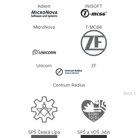
Adient
INISOFT
MicroNova
T-MC66
Unicorn
ZF
Centrum Radius
ŠKOLY
SPŠ Česká Lípa
SPŠ a VOŠ Jičín