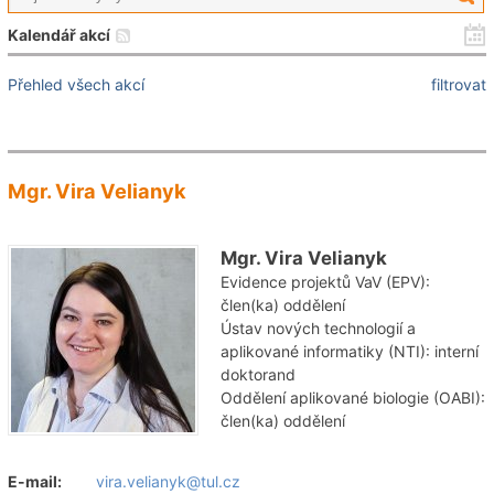
Kalendář akcí
Přehled všech akcí
filtrovat
Mgr. Vira Velianyk
Mgr. Vira Velianyk
Evidence projektů VaV (EPV):
člen(ka) oddělení
Ústav nových technologií a
aplikované informatiky (NTI): interní
doktorand
Oddělení aplikované biologie (OABI):
člen(ka) oddělení
E-mail:
vira.velianyk@tul.cz