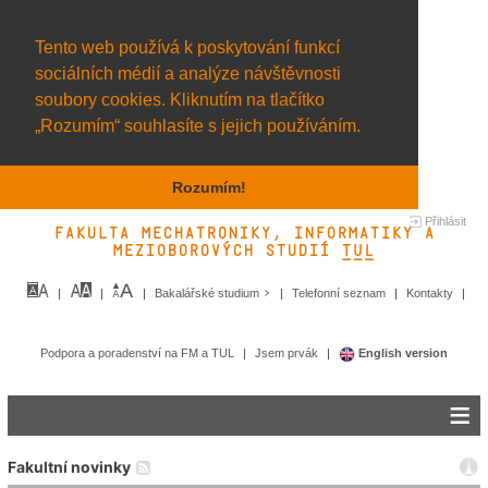
Tento web používá k poskytování funkcí
sociálních médií a analýze návštěvnosti
soubory cookies. Kliknutím na tlačítko
„Rozumím“ souhlasíte s jejich používáním.
Rozumím!
Přihlásit
Fakulta mechatroniky, informatiky a
mezioborových studií TUL&
Bakalářské studium
Telefonní seznam
Kontakty
Podpora a poradenství na FM a TUL
Jsem prvák
English version
Fakultní novinky