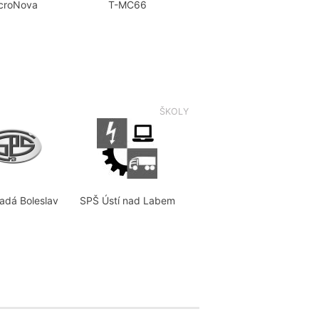
croNova
T-MC66
ŠKOLY
adá Boleslav
SPŠ Ústí nad Labem