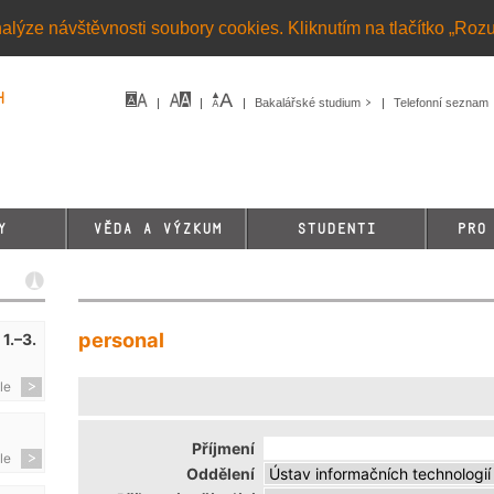
alýze návštěvnosti soubory cookies. Kliknutím na tlačítko „Roz
h
Bakalářské studium
Telefonní seznam
Y
VĚDA A VÝZKUM
STUDENTI
PRO
personal
1.–3.
le
Příjmení
le
Oddělení