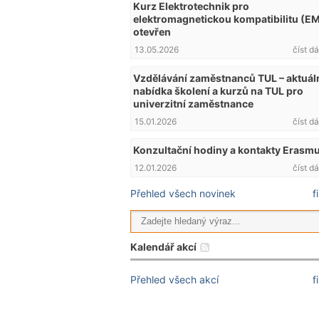
Kurz Elektrotechnik pro
elektromagnetickou kompatibilitu (E
otevřen
13.05.2026
číst dá
Vzdělávání zaměstnanců TUL – aktuál
nabídka školení a kurzů na TUL pro
univerzitní zaměstnance
15.01.2026
číst dá
Konzultační hodiny a kontakty Erasm
12.01.2026
číst dá
Přehled všech novinek
f
Kalendář akcí
Přehled všech akcí
f