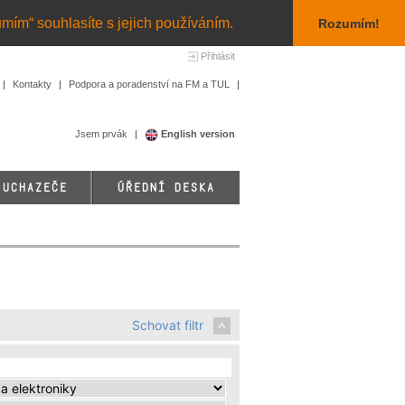
umím“ souhlasíte s jejich používáním.
Rozumím!
Přihlásit
Kontakty
Podpora a poradenství na FM a TUL
Jsem prvák
English version
 UCHAZEČE
ÚŘEDNÍ DESKA
Schovat filtr