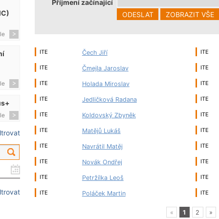
Příjmení začínající
MC)
le
ITE
ITE
Čech Jiří
ní
ITE
ITE
Čmejla Jaroslav
ITE
ITE
le
Holada Miroslav
ITE
ITE
Jedličková Radana
us+
ITE
ITE
Koldovský Zbyněk
le
ITE
ITE
Matějů Lukáš
iltrovat
ITE
ITE
Navrátil Matěj
ITE
ITE
Novák Ondřej
ITE
ITE
Petržílka Leoš
iltrovat
ITE
ITE
Poláček Martin
«
1
2
»