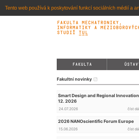
Tento web používá k poskytování funkcí sociálních médií a an
Fakulta mechatroniky,
informatiky a mezioborovýc
studií TUL&
FAKULTA
ÚSTAV
Fakultní novinky
Smart Design and Regional Innovation 
12. 2026
24.07.2026
číst dá
2026 NANOscientific Forum Europe
15.06.2026
číst dá