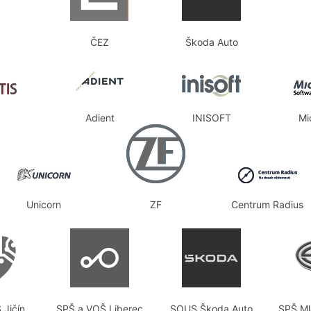
ČEZ
Škoda Auto
Adient
INISOFT
Mi
Unicorn
ZF
Centrum Radius
 Jičín
SPŠ a VOŠ Liberec
SOUS Škoda Auto
SPŠ Ml