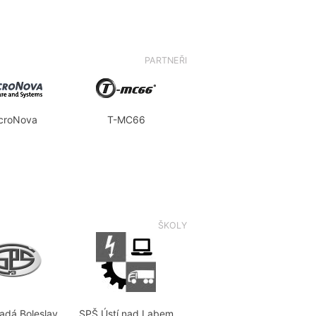
PARTNEŘI
croNova
T-MC66
ŠKOLY
adá Boleslav
SPŠ Ústí nad Labem