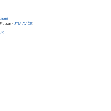
znání
Flusser (
UTIA AV ČR
)
 UR