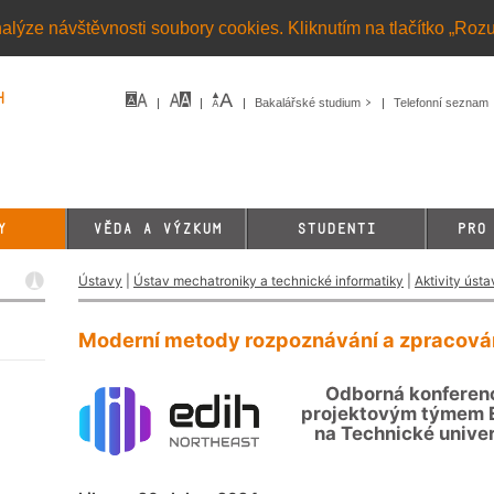
alýze návštěvnosti soubory cookies. Kliknutím na tlačítko „Roz
h
Bakalářské studium
Telefonní seznam
Y
VĚDA A VÝZKUM
STUDENTI
PRO
Ústavy
|
Ústav mechatroniky a technické informatiky
|
Aktivity ústa
Moderní metody rozpoznávání a zpracová
Odborná konferen
projektovým týmem 
na Technické univer