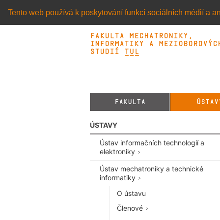
Tento web používá k poskytování funkcí sociálních médií a an
Fakulta mechatroniky,
informatiky a mezioborovýc
studií TUL&
FAKULTA
ÚSTAV
ÚSTAVY
Ústav informačních technologií a
elektroniky
Ústav mechatroniky a technické
informatiky
O ústavu
Členové