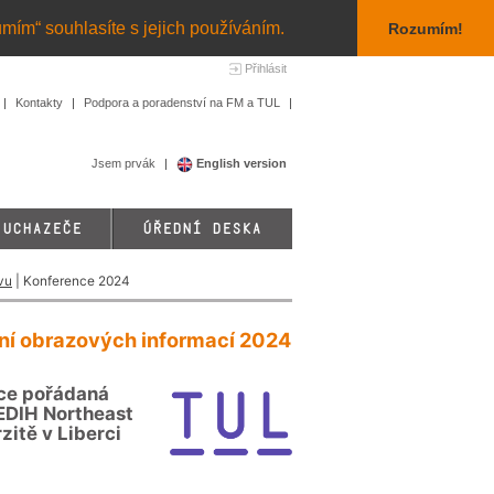
umím“ souhlasíte s jejich používáním.
Rozumím!
Přihlásit
Kontakty
Podpora a poradenství na FM a TUL
Jsem prvák
English version
 UCHAZEČE
ÚŘEDNÍ DESKA
vu
| Konference 2024
ní obrazových informací 2024
ce pořádaná
EDIH Northeast
zitě v Liberci