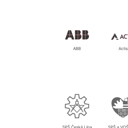
ABB
Actis
SPŠ Česká Lípa
SPŠ a VOŠ