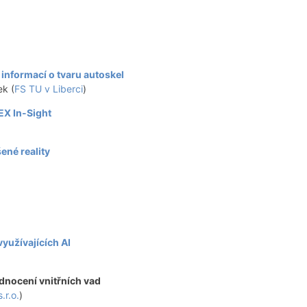
informací o tvaru autoskel
ek (
FS TU v Liberci
)
X In-Sight
ené reality
yužívajících AI
dnocení vnitřních vad
.r.o.
)