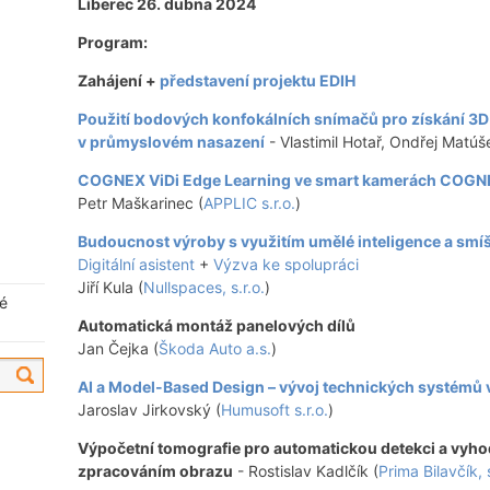
Liberec 26. dubna 2024
Program:
Zahájení +
představení projektu EDIH
Použití bodových konfokálních snímačů pro získání 3D 
v průmyslovém nasazení
- Vlastimil Hotař, Ondřej Matúš
COGNEX ViDi Edge Learning ve smart kamerách COGNE
Petr Maškarinec (
APPLIC s.r.o.
)
Budoucnost výroby s využitím umělé inteligence a smíš
Digitální asistent
+
Výzva ke spolupráci
Jiří Kula (
Nullspaces, s.r.o.
)
né
Automatická montáž panelových dílů
Jan Čejka (
Škoda Auto a.s.
)
AI a Model-Based Design – vývoj technických systémů v
Jaroslav Jirkovský (
Humusoft s.r.o.
)
Výpočetní tomografie pro automatickou detekci a vyho
zpracováním
obrazu
- Rostislav Kadlčík (
Prima Bilavčík, s