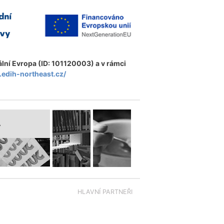
ální Evropa (ID: 101120003) a v rámci
.edih-northeast.cz/
A
HLAVNÍ PARTNEŘI