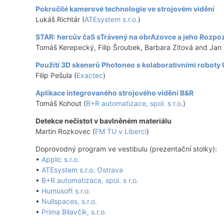
Pokročilé kamerové technologie ve strojovém vidění
Lukáš Richtár (
ATEsystem s.r.o.
)
STAR: hercův čaS sTrávený na obrAzovce a jeho Rozpo
Tomáš Kerepecký, Filip Šroubek, Barbara Zitová and Jan 
Použití 3D skenerů Photoneo s kolaborativními roboty
Filip Pešula (
Exactec
)
Aplikace integrovaného strojového vidění B&R
Tomáš Kohout (
B+R automatizace, spol. s r.o.
)
Detekce nečistot v bavlněném materiálu
Martin Rozkovec (
FM TU v Liberci
)
Doprovodný program ve vestibulu (prezentační stolky):
•
Applic s.r.o.
•
ATEsystem s.r.o. Ostrava
•
B+R automatizace, spol. s r.o.
•
Humusoft s.r.o.
•
Nullspaces, s.r.o.
•
Prima Bilavčík, s.r.o.