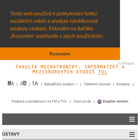
Tento web používá k poskytování funkcí
sociálních médií a analýze návštěvnosti
soubory cookies. Kliknutím na tlačítko
„Rozumím“ souhlasíte s jejich používáním.
Rozumím!
Přihlásit
Fakulta mechatroniky, informatiky a
mezioborových studií TUL&
Bakalářské studium
Telefonní seznam
Kontakty
Podpora a poradenství na FM a TUL
Jsem prvák
English version
ÚSTAVY