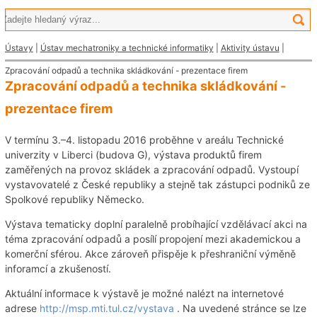
Ústavy
|
Ústav mechatroniky a technické informatiky
|
Aktivity ústavu
|
Zpracování odpadů a technika skládkování - prezentace firem
Zpracování odpadů a technika skládkování -
prezentace firem
V termínu 3.–4. listopadu 2016 proběhne v areálu Technické
univerzity v Liberci (budova G), výstava produktů firem
zaměřených na provoz skládek a zpracování odpadů. Vystoupí
vystavovatelé z České republiky a stejně tak zástupci podniků ze
Spolkové republiky Německo.
Výstava tematicky doplní paralelně probíhající vzdělávací akci na
téma zpracování odpadů a posílí propojení mezi akademickou a
komerční sférou. Akce zároveň přispěje k přeshraniční výměně
inforamcí a zkušeností.
Aktuální informace k výstavě je možné nalézt na internetové
adrese
http://msp.mti.tul.cz/vystava
. Na uvedené stránce se lze