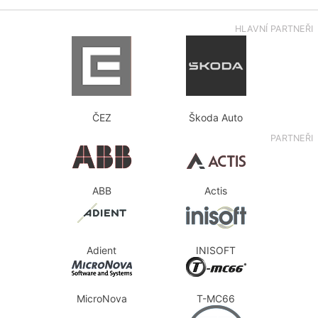
HLAVNÍ PARTNEŘI
ČEZ
Škoda Auto
PARTNEŘI
ABB
Actis
Adient
INISOFT
MicroNova
T-MC66