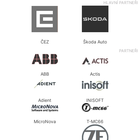
HLAVNÍ PARTNEŘI
ČEZ
Škoda Auto
PARTNEŘI
ABB
Actis
Adient
INISOFT
MicroNova
T-MC66