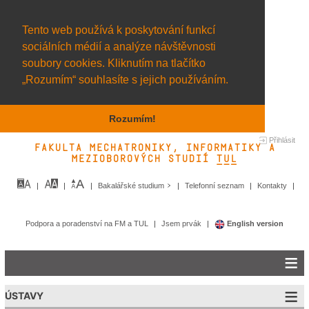
Tento web používá k poskytování funkcí
sociálních médií a analýze návštěvnosti
soubory cookies. Kliknutím na tlačítko
„Rozumím“ souhlasíte s jejich používáním.
Rozumím!
Přihlásit
Fakulta mechatroniky, informatiky a
mezioborových studií TUL&
Bakalářské studium
Telefonní seznam
Kontakty
Podpora a poradenství na FM a TUL
Jsem prvák
English version
ÚSTAVY