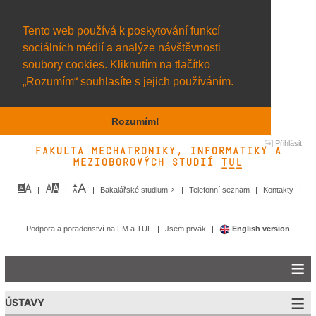
Tento web používá k poskytování funkcí
sociálních médií a analýze návštěvnosti
soubory cookies. Kliknutím na tlačítko
„Rozumím“ souhlasíte s jejich používáním.
Rozumím!
Přihlásit
Fakulta mechatroniky, informatiky a
mezioborových studií TUL&
Bakalářské studium
Telefonní seznam
Kontakty
Podpora a poradenství na FM a TUL
Jsem prvák
English version
ÚSTAVY