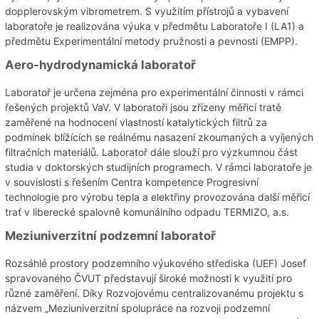
dopplerovským vibrometrem. S využitím přístrojů a vybavení
laboratoře je realizována výuka v předmětu Laboratoře I (LA1) a
předmětu Experimentální metody pružnosti a pevnosti (EMPP).
Aero-hydrodynamická laboratoř
Laboratoř je určena zejména pro experimentální činnosti v rámci
řešených projektů VaV. V laboratoři jsou zřízeny měřicí tratě
zaměřené na hodnocení vlastností katalytických filtrů za
podmínek blížících se reálnému nasazení zkoumaných a vyíjených
filtračních materiálů. Laboratoř dále slouží pro výzkumnou část
studia v doktorských studijních programech. V rámci laboratoře je
v souvislosti s řešením Centra kompetence Progresivní
technologie pro výrobu tepla a elektřiny provozována další měřicí
trať v liberecké spalovně komunálního odpadu TERMIZO, a.s.
Meziuniverzitní podzemní laboratoř
Rozsáhlé prostory podzemního výukového střediska (UEF) Josef
spravovaného ČVUT představují široké možnosti k využití pro
různé zaměření. Díky Rozvojovému centralizovanému projektu s
názvem „Meziuniverzitní spolupráce na rozvoji podzemní