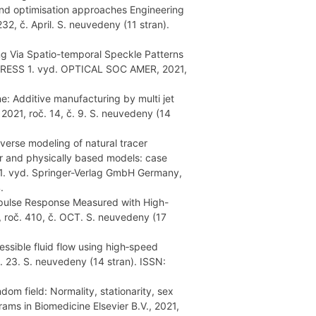
and optimisation approaches Engineering
32, č. April. S. neuvedeny (11 stran).
ng Via Spatio-temporal Speckle Patterns
XPRESS 1. vyd. OPTICAL SOC AMER, 2021,
e: Additive manufacturing by multi jet
 2021, roč. 14, č. 9. S. neuvedeny (14
verse modeling of natural tracer
er and physically based models: case
 1. vyd. Springer-Verlag GmbH Germany,
.
pulse Response Measured with High-
 roč. 410, č. OCT. S. neuvedeny (17
ssible fluid flow using high‐speed
č. 23. S. neuvedeny (14 stran). ISSN:
om field: Normality, stationarity, sex
s in Biomedicine Elsevier B.V., 2021,