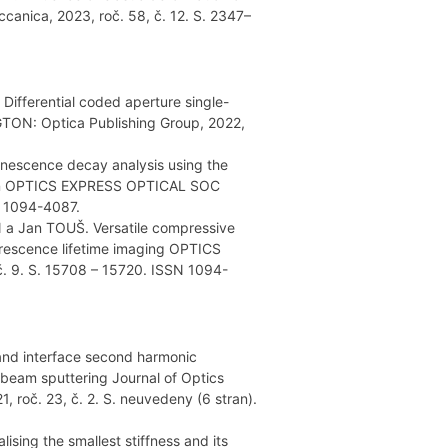
ccanica, 2023, roč. 58, č. 12. S. 2347–
Differential coded aperture single-
TON: Optica Publishing Group, 2022,
inescence decay analysis using the
tion OPTICS EXPRESS OPTICAL SOC
: 1094-4087.
 a Jan TOUŠ. Versatile compressive
orescence lifetime imaging OPTICS
č. 9. S. 15708 – 15720. ISSN 1094-
and interface second harmonic
n beam sputtering Journal of Optics
 roč. 23, č. 2. S. neuvedeny (6 stran).
sing the smallest stiffness and its