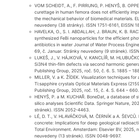
VOM SCHEIDT, A., F. PIRRUNG, P. HENYŠ, B. OPPELT
curettage in human femora does not efficiently impro
the mechanical behavior of biomedical materials. E
neuvedeny (38 stránky). ISSN 1751-6161, EISSN 1
HAVELKA, O., S. I. ABDALLAH, J. BRAUN, K. B. RA
synthesized FeBi nanoparticles for the efficient pho
antibiotics in water Journal of Water Process Engin
69, č. Januar. Stránky neuvedeny (9 stránek). ISS
LUKEŠ, J., V. HÁJKOVÁ, V. KANCLÍŘ, M. HLUBUČKOVÁ
Si3N4 thin-film defects via second harmonic gener
Publishing Group, 2025, roč. 50, č. 6. S. 1885 –
MILLER, V. a K. ŽÍDEK. Visualization techniques for
Ti:sapphire crystals Optical Materials Express (
Publishing Group, 2025, roč. 15, č. 4. S. 644 – 66
HENYŠ, P. a M. KUCHAŘ. BoneDat, a database of s
silico analyses Scientific Data. Springer Nature, 20
stránek). ISSN 2052-4463.
LÉ, D. T., V. HLAVÁČKOVÁ, M. ČERNÍK a A. ŠEVCŮ. 
concrete: Implications for deep geological radioact
Total Environment. Amsterdam: Elsevier BV, 2025, 
neuvedeny (13 stránek). ISSN 0048-9697.