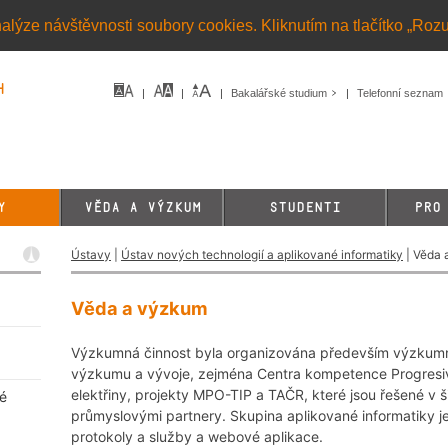
alýze návštěvnosti soubory cookies. Kliknutím na tlačítko „Roz
h
Bakalářské studium
Telefonní seznam
Y
VĚDA A VÝZKUM
STUDENTI
PRO
Ústavy
|
Ústav nových technologií a aplikované informatiky
| Věda 
Věda a výzkum
Výzkumná činnost byla organizována především výzkum
výzkumu a vývoje, zejména Centra kompetence Progresivn
elektřiny, projekty MPO-TIP a TAČR, které jsou řešené v ši
né
průmyslovými partnery. Skupina aplikované informatiky je
protokoly a služby a webové aplikace.