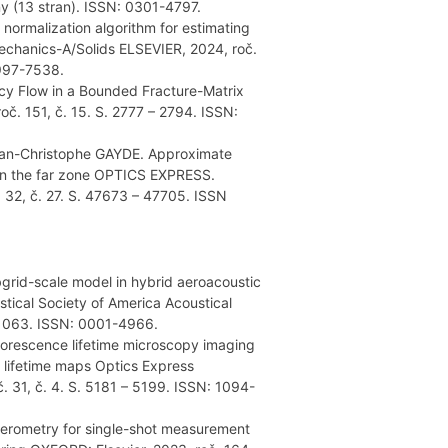
y (13 stran). ISSN: 0301-4797.
ormalization algorithm for estimating
Mechanics-A/Solids ELSEVIER, 2024, roč.
0997-7538.
rcy Flow in a Bounded Fracture-Matrix
oč. 151, č. 15. S. 2777 – 2794. ISSN:
ean-Christophe GAYDE. Approximate
m in the far zone OPTICS EXPRESS.
32, č. 27. S. 47673 – 47705. ISSN
grid-scale model in hybrid aeroacoustic
stical Society of America Acoustical
– 1063. ISSN: 0001-4966.
orescence lifetime microscopy imaging
f lifetime maps Optics Express
31, č. 4. S. 5181 – 5199. ISSN: 1094-
rferometry for single-shot measurement