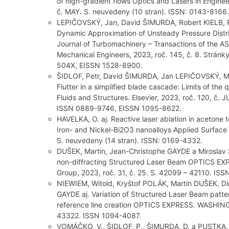
of high-gradient flows Optics and Lasers in Engine
č. MAY. S. neuvedeny (10 stran). ISSN: 0143-8166.
LEPIČOVSKÝ, Jan, David ŠIMURDA, Robert KIELB, P
Dynamic Approximation of Unsteady Pressure Distribut
Journal of Turbomachinery – Transactions of the A
Mechanical Engineers, 2023, roč. 145, č. 8. Strán
504X, EISSN 1528-8900.
ŠIDLOF, Petr, David ŠIMURDA, Jan LEPIČOVSKÝ, 
Flutter in a simplified blade cascade: Limits of the
Fluids and Structures. Elsevier, 2023, roč. 120, č.
ISSN 0889-9746, EISSN 1095-8622.
HAVELKA, O. aj. Reactive laser ablation in acetone
Iron- and Nickel-Bi2O3 nanoalloys Applied Surface S
S. neuvedeny (14 stran). ISSN: 0169-4332.
DUŠEK, Martin, Jean-Christophe GAYDE a Miroslav 
non-diffracting Structured Laser Beam OPTICS E
Group, 2023, roč. 31, č. 25. S. 42099 – 42110. IS
NIEWIEM, Witold, Kryštof POLÁK, Martin DUŠEK, D
GAYDE aj. Variation of Structured Laser Beam patte
reference line creation OPTICS EXPRESS. WASHINGT
43322. ISSN 1094-4087.
VOMÁČKO, V., ŠIDLOF, P., ŠIMURDA, D. a PUSTKA, M.