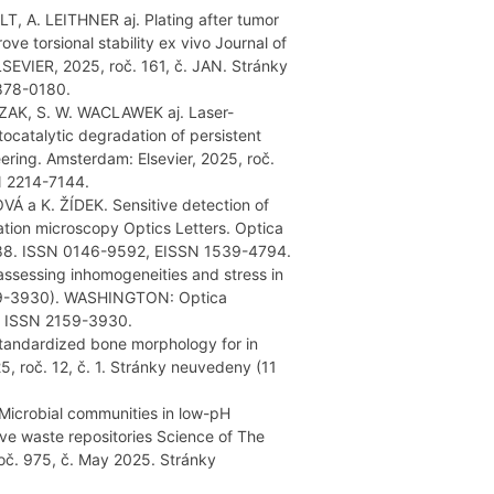
, A. LEITHNER aj. Plating after tumor
ve torsional stability ex vivo Journal of
LSEVIER, 2025, roč. 161, č. JAN. Stránky
878-0180.
CZAK, S. W. WACLAWEK aj. Laser-
tocatalytic degradation of persistent
eering. Amsterdam: Elsevier, 2025, roč.
N 2214-7144.
 a K. ŽÍDEK. Sensitive detection of
ation microscopy Optics Letters. Optica
 1888. ISSN 0146-9592, EISSN 1539-4794.
 assessing inhomogeneities and stress in
2159-3930). WASHINGTON: Optica
0. ISSN 2159-3930.
tandardized bone morphology for in
25, roč. 12, č. 1. Stránky neuvedeny (11
Microbial communities in low-pH
ive waste repositories Science of The
roč. 975, č. May 2025. Stránky