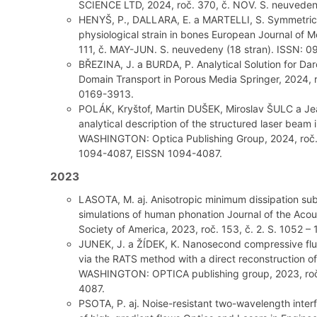
SCIENCE LTD, 2024, roč. 370, č. NOV. S. neuveden
HENYŠ, P., DALLARA, E. a MARTELLI, S. Symmetric n
physiological strain in bones European Journal of 
111, č. MAY-JUN. S. neuvedeny (18 stran). ISSN: 
BŘEZINA, J. a BURDA, P. Analytical Solution for Da
Domain Transport in Porous Media Springer, 2024, r
0169-3913.
POLÁK, Kryštof, Martin DUŠEK, Miroslav ŠULC a J
analytical description of the structured laser bea
WASHINGTON: Optica Publishing Group, 2024, roč. 
1094-4087, EISSN 1094-4087.
2023
LASOTA, M. aj. Anisotropic minimum dissipation sub
simulations of human phonation Journal of the Acou
Society of America, 2023, roč. 153, č. 2. S. 1052 
JUNEK, J. a ŽÍDEK, K. Nanosecond compressive flu
via the RATS method with a direct reconstruction o
WASHINGTON: OPTICA publishing group, 2023, roč. 
4087.
PSOTA, P. aj. Noise-resistant two-wavelength inte