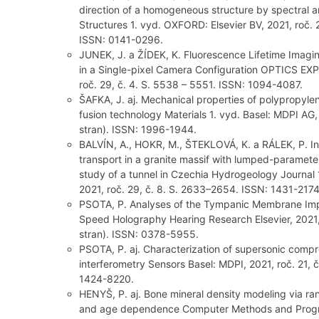
direction of a homogeneous structure by spectral 
Structures 1. vyd. OXFORD: Elsevier BV, 2021, roč. 2
ISSN: 0141-0296.
JUNEK, J. a ŽÍDEK, K. Fluorescence Lifetime Imagi
in a Single-pixel Camera Configuration OPTICS E
roč. 29, č. 4. S. 5538 – 5551. ISSN: 1094-4087.
ŠAFKA, J. aj. Mechanical properties of polypropylen
fusion technology Materials 1. vyd. Basel: MDPI AG,
stran). ISSN: 1996-1944.
BALVÍN, A., HOKR, M., ŠTEKLOVÁ, K. a RÁLEK, P. In
transport in a granite massif with lumped-paramet
study of a tunnel in Czechia Hydrogeology Journal
2021, roč. 29, č. 8. S. 2633–2654. ISSN: 1431-2174
PSOTA, P. Analyses of the Tympanic Membrane Im
Speed Holography Hearing Research Elsevier, 2021,
stran). ISSN: 0378-5955.
PSOTA, P. aj. Characterization of supersonic compre
interferometry Sensors Basel: MDPI, 2021, roč. 21, 
1424-8220.
HENYŠ, P. aj. Bone mineral density modeling via rand
and age dependence Computer Methods and Program