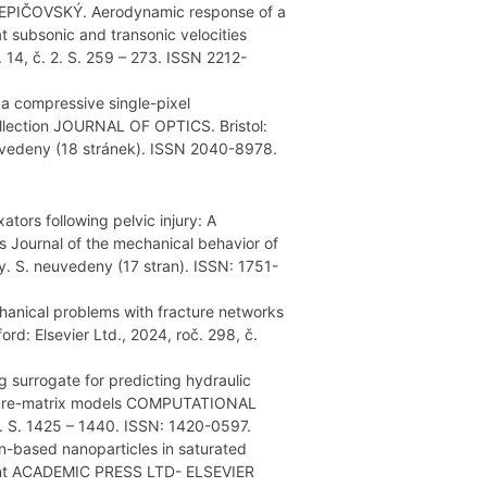
 LEPIČOVSKÝ. Aerodynamic response of a
at subsonic and transonic velocities
 14, č. 2. S. 259 – 273. ISSN 2212-
n a compressive single-pixel
collection JOURNAL OF OPTICS. Bristol:
neuvedeny (18 stránek). ISSN 2040-8978.
xators following pelvic injury: A
 Journal of the mechanical behavior of
ay. S. neuvedeny (17 stran). ISSN: 1751-
chanical problems with fracture networks
d: Elsevier Ltd., 2024, roč. 298, č.
 surrogate for predicting hydraulic
acture-matrix models COMPUTATIONAL
. S. 1425 – 1440. ISSN: 1420-0597.
ron-based nanoparticles in saturated
ent ACADEMIC PRESS LTD- ELSEVIER