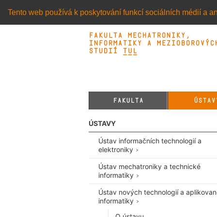
Tento web používá k poskytování funkcí sociálních médií a an
Fakulta mechatroniky,
informatiky a mezioborovýc
studií TUL&
FAKULTA
ÚSTAV
ÚSTAVY
Ústav informačních technologií a
elektroniky
Ústav mechatroniky a technické
informatiky
Ústav nových technologií a aplikova
informatiky
O ústavu