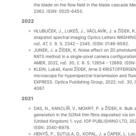
the blade on the flow field in the blade cascade Me
2362. ISSN: 0025-6455.
2022
HLUBUČEK, J., LUKEŠ, J., VÁCLAVÍK, J. a ŽÍDEK, K. 
snapshot spectral imaging Optics Letters WASHING
roč. 47, č. 9. S. 2342 – 2345. ISSN: 0146-9592.
JUNEK, J. a ŽÍDEK, K. Noise effect on 2D photolum
RATS method in a single-pixel camera configura
AMER, 2022, roč. 30, č. 8. S. 12654 – 12669. ISSN
KLEIN, Lukáš, Karel ŽÍDEK, Arne S KRISTOFFERSEN
microscope for hyperspectral transmission and flu
EXPRESS. Optica Publishing Group, 2022, roč. 30, 
4087.
2021
DAS, N., KANCLÍŘ, V., MOKRÝ, P. a ŽÍDEK, K. Bulk 
generation in the Si3N4 thin films deposited via io
(United Kingdom) 1. vyd. IOP PUBLISHING LTD, 2021,
ISSN: 2040-8978.
HENYŠ, P., SUTULA, D., KOPAL, J. a ČAPEK, L. Locali