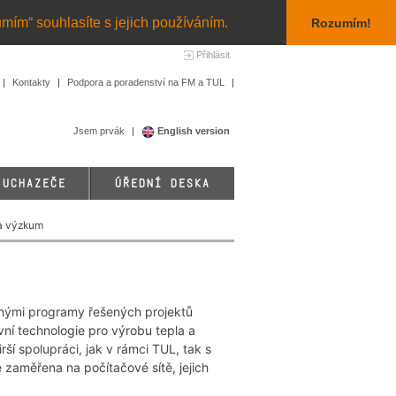
umím“ souhlasíte s jejich používáním.
Rozumím!
Přihlásit
Kontakty
Podpora a poradenství na FM a TUL
Jsem prvák
English version
 UCHAZEČE
ÚŘEDNÍ DESKA
a výzkum
nými programy řešených projektů
í technologie pro výrobu tepla a
rší spolupráci, jak v rámci TUL, tak s
 zaměřena na počítačové sítě, jejich