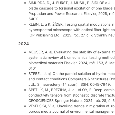
ŠIMURDA, D., J. FÜRST, J. MUSIL, P. ŠIDLOF a J.
blade cascade to torsional excitation of one blade 
Propulsion and Power Research. Elsevier, 2025, roč.
540X.
KLEIN, L. a K. ŽÍDEK. Testing spatial modulations i
hyperspectral microscope with optical fiber light 
IOP Publishing Ltd., 2025, roč. 27, č. 7. Stránky 
2024
MEUSER, A. aj. Evaluating the stability of external fi
systematic review of biomechanical testing methods
biomedical materials Elsevier, 2024, roč. 153, č. M
6161.
STEBEL, J. aj. On the parallel solution of hydro-me
and contact conditions Computers & Structures Oxfor
JUL. S. neuvedeny (14 stran). ISSN: 0045-7949.
ŠPETLÍK, M., BŘEZINA, J. a LALOY, E. Deep learning
conductivity tensors from stochastic discrete fr
GEOSCIENCES Springer Nature, 2024, roč. 28, č. 6
VESELSKÁ, V. aj. Unveiling trends in migration of i
porous media Journal of environmental managem