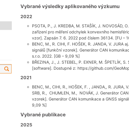
Vybrané výsledky aplikovaného výzkumu
2022
PSOTA, P., J. KREDBA, M. STAŠÍK, J. NOVOSÁD, O.
zařízení pro měření odchylek konvexního hemisféri
vzor]. Zapsán 7. 6. 2022 pod číslem 36134. [FU – 1
BENC, M., R. CIHI, F. HOŠEK, R. JANDA, V. JURA 
signálů [funkční vzorek]. Generátor CAN komunikac
s.r.o. 2022. [GB – 9,09 %]
BŘEZINA, J., J. STEBEL, P. EXNER, M. ŠPETLÍK, S. 
[software]. Dostupné z: https://github.com/GeoMo
2021
BENC, M., CIHI, R., HOŠEK, F. , JANDA,, R. JURA, 
SRB, R., CHUMLEN, M., NOVÁK, J. Generátor CAN 
vzorek]. Generátor CAN komunikace a GNSS signálu,
9,09 %]
Vybrané publikace
2025