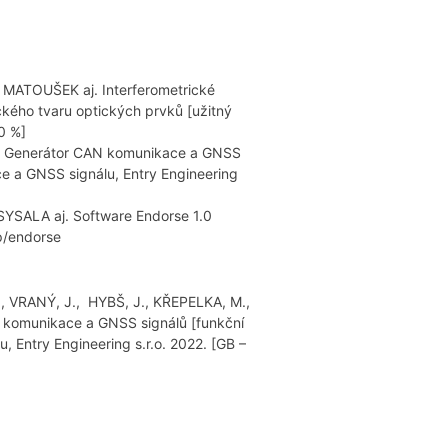
 MATOUŠEK aj. Interferometrické
ckého tvaru optických prvků [užitný
0 %]
aj. Generátor CAN komunikace a GNSS
e a GNSS signálu, Entry Engineering
SYSALA aj. Software Endorse 1.0
p/endorse
V., VRANÝ, J., HYBŠ, J., KŘEPELKA, M.,
komunikace a GNSS signálů [funkční
 Entry Engineering s.r.o. 2022. [GB –