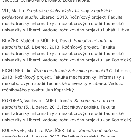
VÍT, Martin.
Konstrukce úlohy výšky hladiny v nádržích –
projektová studie.
Liberec, 2013. Ročníkový projekt. Fakulta
mechatroniky, informatiky a mezioborových studií Technické
univerzity v Liberci. Vedoucí ročníkového projektu Lukáš Hubka.
BLAŽEK, Vojtěch a MÜLLER, David.
Samořízené auto na
autodráhu (2).
Liberec, 2013. Ročníkový projekt. Fakulta
mechatroniky, informatiky a mezioborových studií Technické
univerzity v Liberci. Vedoucí ročníkového projektu Jan Koprnický.
FICHTNER, Jiří.
Řízení modelové železnice pomocí PLC.
Liberec,
2013. Ročníkový projekt. Fakulta mechatroniky, informatiky a
mezioborových studií Technické univerzity v Liberci. Vedoucí
ročníkového projektu Jan Koprnický.
KOZDEBA, Václav a LAUER, Tomáš.
Samořízené auto na
autodráhu (5).
Liberec, 2013. Ročníkový projekt. Fakulta
mechatroniky, informatiky a mezioborových studií Technické
univerzity v Liberci. Vedoucí ročníkového projektu Jan Koprnický.
KULHÁNEK, Martin a PAVLÍČEK, Libor.
Samořízené auto na
autodráhu (4).
Liberec, 2013. Ročníkový projekt. Fakulta