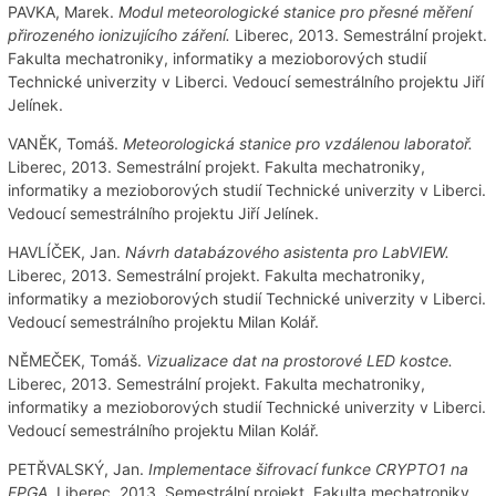
PAVKA, Marek.
Modul meteorologické stanice pro přesné měření
přirozeného ionizujícího záření.
Liberec, 2013. Semestrální projekt.
Fakulta mechatroniky, informatiky a mezioborových studií
Technické univerzity v Liberci. Vedoucí semestrálního projektu Jiří
Jelínek.
VANĚK, Tomáš.
Meteorologická stanice pro vzdálenou laboratoř.
Liberec, 2013. Semestrální projekt. Fakulta mechatroniky,
informatiky a mezioborových studií Technické univerzity v Liberci.
Vedoucí semestrálního projektu Jiří Jelínek.
HAVLÍČEK, Jan.
Návrh databázového asistenta pro LabVIEW.
Liberec, 2013. Semestrální projekt. Fakulta mechatroniky,
informatiky a mezioborových studií Technické univerzity v Liberci.
Vedoucí semestrálního projektu Milan Kolář.
NĚMEČEK, Tomáš.
Vizualizace dat na prostorové LED kostce.
Liberec, 2013. Semestrální projekt. Fakulta mechatroniky,
informatiky a mezioborových studií Technické univerzity v Liberci.
Vedoucí semestrálního projektu Milan Kolář.
PETŘVALSKÝ, Jan.
Implementace šifrovací funkce CRYPTO1 na
FPGA.
Liberec, 2013. Semestrální projekt. Fakulta mechatroniky,