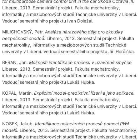
for multipurpose camera control unit in the car Škoda Octavia III.
Liberec, 2013. Semestrální projekt. Fakulta mechatroniky,
informatiky a mezioborových studií Technické univerzity v Liberci.
Vedoucí semestrálního projektu Ivan Doležal.
MILICHOVSKÝ, Petr.
Analýza nárazového děje pro zkoušky
bezpečnosti chodců.
Liberec, 2013. Semestrální projekt. Fakulta
mechatroniky, informatiky a mezioborových studií Technické
univerzity v Liberci. Vedoucí semestrálního projektu Jiří Horčička.
BERAN, Jan.
Možnosti identifikace procesu v uzavřené smyčce.
Liberec, 2013. Semestrální projekt. Fakulta mechatroniky,
informatiky a mezioborových studií Technické univerzity v Liberci.
Vedoucí semestrálního projektu Lukáš Hubka.
KOPAL, Martin.
Explicitní model-prediktivní řízení a jeho aplikace.
Liberec, 2013. Semestrální projekt. Fakulta mechatroniky,
informatiky a mezioborových studií Technické univerzity v Liberci.
Vedoucí semestrálního projektu Lukáš Hubka.
NOSEK, Jakub.
Identifikace nelineárních procesů pomocí PWA
modelů.
Liberec, 2013. Semestrální projekt. Fakulta mechatroniky,
informatiky a mezioborových studií Technické univerzity v Liberci.