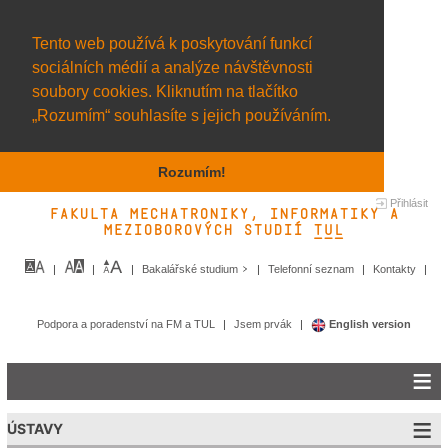
Tento web používá k poskytování funkcí
sociálních médií a analýze návštěvnosti
soubory cookies. Kliknutím na tlačítko
„Rozumím“ souhlasíte s jejich používáním.
Rozumím!
Přihlásit
Fakulta mechatroniky, informatiky a
mezioborových studií TUL&
Bakalářské studium
Telefonní seznam
Kontakty
Podpora a poradenství na FM a TUL
Jsem prvák
English version
ÚSTAVY