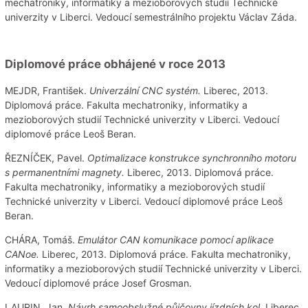
mechatroniky, informatiky a mezioborových studií Technické
univerzity v Liberci. Vedoucí semestrálního projektu Václav Záda.
Diplomové práce obhájené v roce 2013
MEJDR, František.
Univerzální CNC systém.
Liberec, 2013.
Diplomová práce. Fakulta mechatroniky, informatiky a
mezioborových studií Technické univerzity v Liberci. Vedoucí
diplomové práce Leoš Beran.
ŘEZNÍČEK, Pavel.
Optimalizace konstrukce synchronního motoru
s permanentními magnety.
Liberec, 2013. Diplomová práce.
Fakulta mechatroniky, informatiky a mezioborových studií
Technické univerzity v Liberci. Vedoucí diplomové práce Leoš
Beran.
CHÁRA, Tomáš.
Emulátor CAN komunikace pomocí aplikace
CANoe.
Liberec, 2013. Diplomová práce. Fakulta mechatroniky,
informatiky a mezioborových studií Technické univerzity v Liberci.
Vedoucí diplomové práce Josef Grosman.
LAURIN, Jan.
Návrh samoobslužné půjčovny jízdních kol.
Liberec,