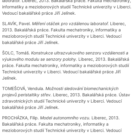
laboratoř.
Liberec, 2013. Bakalářská práce. Fakulta mechatroniky,
informatiky a mezioborových studií Technické univerzity v Liberci.
Vedoucí bakalářské práce Jiří Jelínek.
SLAVÍK, Pavel.
Měření otáček pro vzdálenou laboratoř.
Liberec,
2013. Bakalářská práce. Fakulta mechatroniky, informatiky a
mezioborových studií Technické univerzity v Liberci. Vedoucí
bakalářské práce Jiří Jelínek.
ŠOLC, Tomáš.
Konstrukce ultrazvukového senzoru vzdálenosti a
výukového modulu se senzory polohy.
Liberec, 2013. Bakalářská
práce. Fakulta mechatroniky, informatiky a mezioborových studií
Technické univerzity v Liberci. Vedoucí bakalářské práce Jiří
Jelínek.
TOMEŠOVÁ, Vendula.
Možnosti sledování biomechanických
projevů peristaltiky střev.
Liberec, 2013. Bakalářská práce. Ústav
zdravotnických studií Technické univerzity v Liberci. Vedoucí
bakalářské práce Jiří Jelínek.
PROCHÁZKA, Filip.
Model autonomního vozu.
Liberec, 2013.
Bakalářská práce. Fakulta mechatroniky, informatiky a
mezioborových studií Technické univerzity v Liberci. Vedoucí