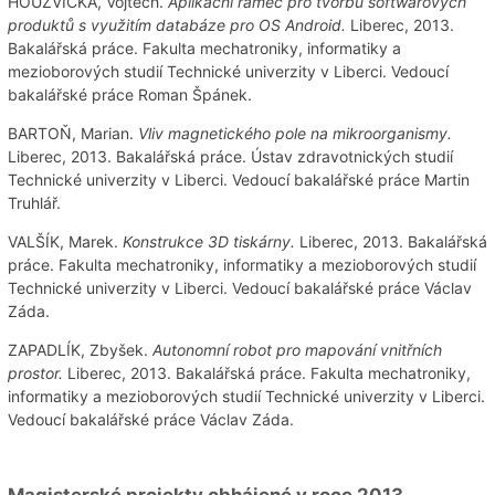
HOUŽVIČKA, Vojtěch.
Aplikační rámec pro tvorbu softwarových
produktů s využitím databáze pro OS Android.
Liberec, 2013.
Bakalářská práce. Fakulta mechatroniky, informatiky a
mezioborových studií Technické univerzity v Liberci. Vedoucí
bakalářské práce Roman Špánek.
BARTOŇ, Marian.
Vliv magnetického pole na mikroorganismy.
Liberec, 2013. Bakalářská práce. Ústav zdravotnických studií
Technické univerzity v Liberci. Vedoucí bakalářské práce Martin
Truhlář.
VALŠÍK, Marek.
Konstrukce 3D tiskárny.
Liberec, 2013. Bakalářská
práce. Fakulta mechatroniky, informatiky a mezioborových studií
Technické univerzity v Liberci. Vedoucí bakalářské práce Václav
Záda.
ZAPADLÍK, Zbyšek.
Autonomní robot pro mapování vnitřních
prostor.
Liberec, 2013. Bakalářská práce. Fakulta mechatroniky,
informatiky a mezioborových studií Technické univerzity v Liberci.
Vedoucí bakalářské práce Václav Záda.
Magisterské projekty obhájené v roce 2013