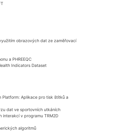
FT
 využitím obrazových dat ze zaměřovací
ythonu a PHREEQC
ealth Indicators Dataset
Platform: Aplikace pro tisk štítků a
ýzu dat ve sportovních utkáních
ch interakcí v programu TRM2D
erických algoritmů