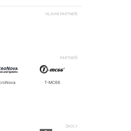
HLAVNÍ PARTNEŘI
PARTNEŘI
croNova
T-MC66
ŠKOLY