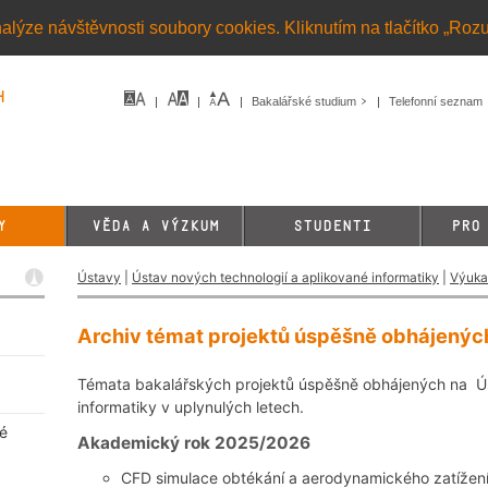
alýze návštěvnosti soubory cookies. Kliknutím na tlačítko „Roz
h
Bakalářské studium
Telefonní seznam
Y
VĚDA A VÝZKUM
STUDENTI
PRO
Ústavy
|
Ústav nových technologií a aplikované informatiky
|
Výuka
Archiv témat projektů úspěšně obhájených
Témata bakalářských projektů úspěšně obhájených na Ús
informatiky v uplynulých letech.
né
Akademický rok 2025/2026
CFD simulace obtékání a aerodynamického zatížen