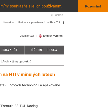
umím“ souhlasíte s jejich používáním.
Rozumím!
Přihlásit
Kontakty
Podpora a poradenství na FM a TUL
Jsem prvák
English version
 UCHAZEČE
ÚŘEDNÍ DESKA
| Archiv témat projektů
 na NTI v minulých letech
tavu nových technologií a aplikované
í Formule FS TUL Racing