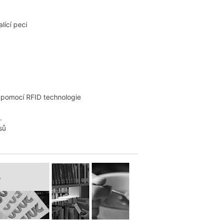
lící peci
ů
 pomocí RFID technologie
.
sů
A