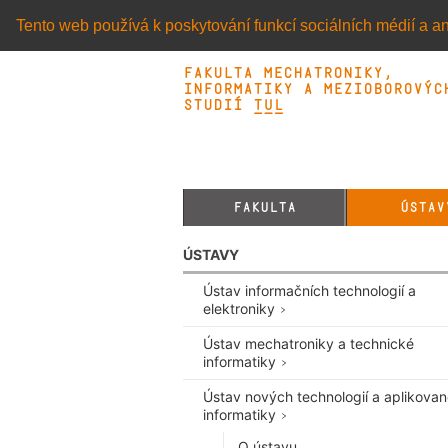
Tento web používá k poskytování funkcí sociálních médií a an
Fakulta mechatroniky,
informatiky a mezioborovýc
studií TUL&
FAKULTA
ÚSTAV
ÚSTAVY
Ústav informačních technologií a
elektroniky
Ústav mechatroniky a technické
informatiky
Ústav nových technologií a aplikova
informatiky
O ústavu