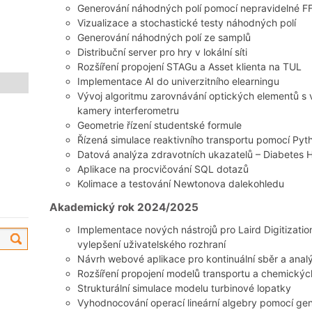
Generování náhodných polí pomocí nepravidelné F
Vizualizace a stochastické testy náhodných polí
Generování náhodných polí ze samplů
Distribuční server pro hry v lokální síti
Rozšíření propojení STAGu a Asset klienta na TUL
Implementace AI do univerzitního elearningu
Vývoj algoritmu zarovnávání optických elementů s
kamery interferometru
Geometrie řízení studentské formule
Řízená simulace reaktivního transportu pomocí P
Datová analýza zdravotních ukazatelů – Diabetes H
Aplikace na procvičování SQL dotazů
Kolimace a testování Newtonova dalekohledu
Akademický rok 2024/2025
Implementace nových nástrojů pro Laird Digitization 
vylepšení uživatelského rozhraní
Návrh webové aplikace pro kontinuální sběr a anal
Rozšíření propojení modelů transportu a chemický
Strukturální simulace modelu turbinové lopatky
Vyhodnocování operací lineární algebry pomocí gen