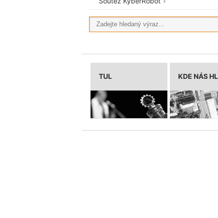
Soutěž KyberRobot
TUL
KDE NÁS H