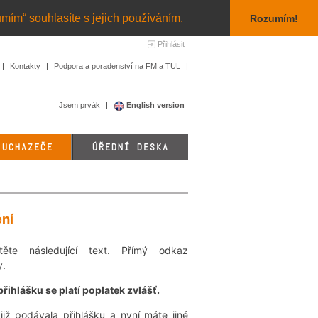
umím“ souhlasíte s jejich používáním.
Rozumím!
Přihlásit
Kontakty
Podpora a poradenství na FM a TUL
Jsem prvák
English version
 UCHAZEČE
ÚŘEDNÍ DESKA
ění
ěte následující text. Přímý odkaz
y.
řihlášku se platí poplatek zvlášť.
již podávala přihlášku a nyní máte jiné