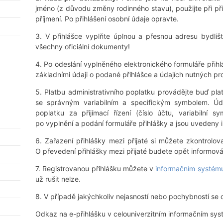
jméno (z důvodu změny rodinného stavu), použijte při při
příjmení. Po přihlášení osobní údaje opravte.
3. V přihlášce vyplňte úplnou a přesnou adresu bydli
všechny oficiální dokumenty!
4. Po odeslání vyplněného elektronického formuláře přihl
základními údaji o podané přihlášce a údajích nutných pro
5. Platbu administrativního poplatku provádějte buď p
se správným variabilním a specifickým symbolem. Úda
poplatku za přijímací řízení (číslo účtu, variabilní 
po vyplnění a podání formuláře přihlášky a jsou uvedeny i
6. Zařazení přihlášky mezi přijaté si můžete zkontrolov
O převedení přihlášky mezi přijaté budete opět informová
7. Registrovanou přihlášku můžete v
informačním systé
už rušit nelze.
8. V případě jakýchkoliv nejasností nebo pochybností se
Odkaz na e-přihlášku v celouniverzitním informačním sy