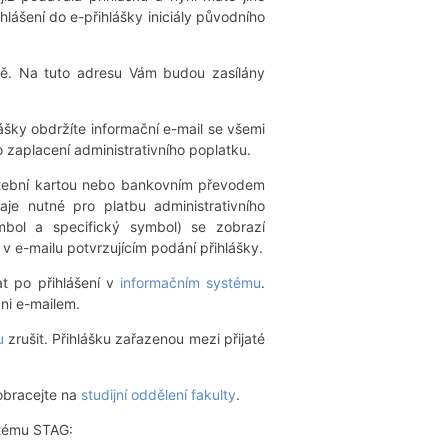
hlášení do e-přihlášky iniciály původního
ště. Na tuto adresu Vám budou zasílány
ášky obdržíte informační e-mail se všemi
 zaplacení administrativního poplatku.
latební kartou nebo bankovním převodem
je nutné pro platbu administrativního
symbol a specifický symbol) se zobrazí
 v e-mailu potvrzujícím podání přihlášky.
at po přihlášení v
informačním systému
.
ni e-mailem.
mu
zrušit. Přihlášku zařazenou mezi přijaté
 obracejte na
studijní oddělení fakulty
.
stému STAG: