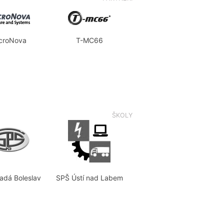
croNova
T-MC66
ŠKOLY
adá Boleslav
SPŠ Ústí nad Labem