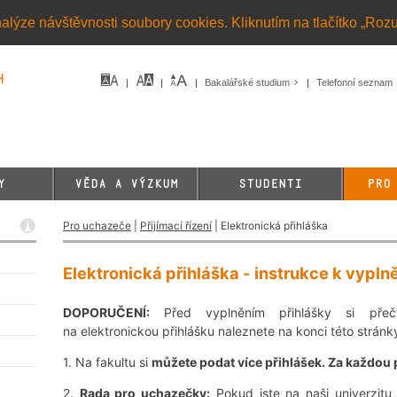
alýze návštěvnosti soubory cookies. Kliknutím na tlačítko „Roz
h
Bakalářské studium
Telefonní seznam
Y
VĚDA A VÝZKUM
STUDENTI
PRO
Pro uchazeče
|
Přijímací řízení
| Elektronická přihláška
Elektronická přihláška - instrukce k vypln
DOPORUČENÍ:
Před vyplněním přihlášky si přečt
na elektronickou přihlášku naleznete na konci této stránk
1. Na fakultu si
můžete podat více přihlášek. Za každou p
2.
Rada pro uchazečky:
Pokud jste na naši univerzitu 