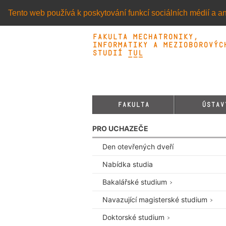
Tento web používá k poskytování funkcí sociálních médií a an
Fakulta mechatroniky,
informatiky a mezioborovýc
studií TUL&
FAKULTA
ÚSTAV
PRO UCHAZEČE
Den otevřených dveří
Nabídka studia
Bakalářské studium
Navazující magisterské studium
Doktorské studium