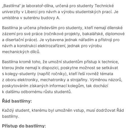
„Bastlírna“ je laboratoř-dílna, určená pro studenty Technické
univerzity v Liberci pro návrh a výrobu studentských prací. Je
umístěna v suterénu budovy A.
Bastlírna je určena především pro studenty, kteří nemají dílenské
zázemí pro své práce (ročníkové projekty, bakalářské, diplomové
a disertační práce). Je vybavena jednak nářadím a přístroji pro
návrh a konstrukci elektrozařízení, jednak pro výrobu
mechanických dílců.
Bastlírna kromě toho, že umožní studentům přístup k technice,
kterou jinde nemají k dispozici, poskytne možnost se setkávat
s kolegy-studenty (napříč ročníky), kteří řeší rovněž témata
z oboru elektroniky, mechatroniky a strojařiny. Výměnou názorů,
poskytováním získaných informací kolegům, tak dochází
k dalšímu odbornému růstu studentů.
Řád bastlírny:
Každý student, kterému byl umožněn vstup, musí dodržovat Řád
bastlírny.
Přístup do bastlírny: