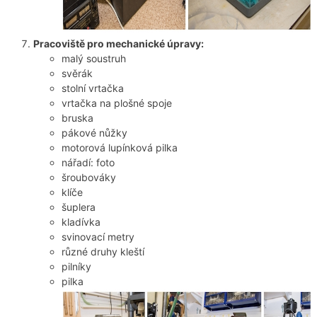
Pracoviště pro mechanické úpravy:
malý soustruh
svěrák
stolní vrtačka
vrtačka na plošné spoje
bruska
pákové nůžky
motorová lupínková pilka
nářadí: foto
šroubováky
klíče
šuplera
kladívka
svinovací metry
různé druhy kleští
pilníky
pilka