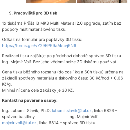
9.
Pracoviště pro 3D tisk
1x tiskárna Průša i3 MK3 Multi Material 2.0 upgrade, zatím bez
podpory multimateriálového tisku.
Odkaz na formulář pro poptávky 3D tisku:
https://forms.gle/vY29EPR9aAkcvjRN6
Realizaci tisku zajišťuje po předchozí dohodě správce 3D tisku
Ing. Mojmír Volf. Bez jeho vědomí nelze 3D tiskárnu používat.
Cena tisku běžného rozsahu (do cca 1kg a 60h tisku) určena na
základě spotřeby materiálu a tiskového času: 30 Kč/hod + 0,66
Kč/g.
Minimální cena celé zakázky je 30 Kč.
Kontakt na pověřené osoby:
Ing. Lubomír Slavík, Ph.D:
lubomir.slavik@tul.cz
, linka 6826 –
správce bastlírny Ing. Mojmír Volf –
mojmir.volf@tul.cz,
linka 6814 – správce 3D tisku