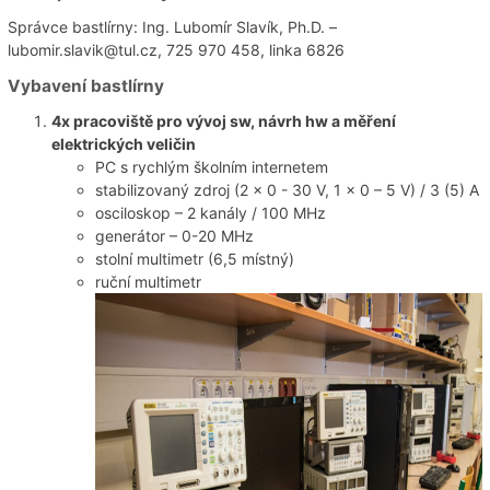
Správce bastlírny: Ing. Lubomír Slavík, Ph.D. –
lubomir.slavik@tul.cz, 725 970 458, linka 6826
Vybavení bastlírny
4x pracoviště pro vývoj sw, návrh hw a měření
elektrických veličin
PC s rychlým školním internetem
stabilizovaný zdroj (2 x 0 - 30 V, 1 x 0 – 5 V) / 3 (5) A
osciloskop – 2 kanály / 100 MHz
generátor – 0-20 MHz
stolní multimetr (6,5 místný)
ruční multimetr