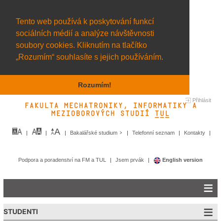
Tento web používá k poskytování funkcí
sociálních médií a analýze návštěvnosti
soubory cookies. Kliknutím na tlačítko
„Rozumím“ souhlasíte s jejich používáním.
Rozumím!
Přihlásit
Fakulta mechatroniky, informatiky a
mezioborových studií TUL&
Bakalářské studium
Telefonní seznam
Kontakty
Podpora a poradenství na FM a TUL
Jsem prvák
English version
STUDENTI