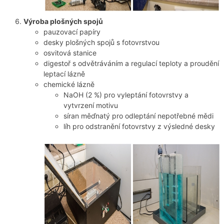
Výroba plošných spojů
pauzovací papíry
desky plošných spojů s fotovrstvou
osvitová stanice
digestoř s odvětráváním a regulací teploty a proudění
leptací lázně
chemické lázně
NaOH (2 %) pro vyleptání fotovrstvy a
vytvrzení motivu
síran měďnatý pro odleptání nepotřebné mědi
líh pro odstranění fotovrstvy z výsledné desky