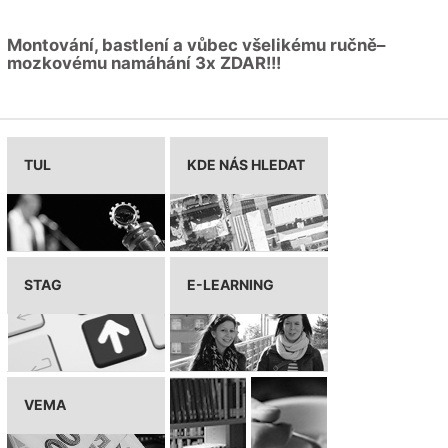
Montování, bastlení a vůbec všelikému ručně–
mozkovému namáhání 3x ZDAR!!!
TUL
KDE NÁS HLEDAT
STAG
E-LEARNING
VEMA