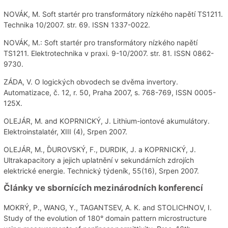
NOVÁK, M. Soft startér pro transformátory nízkého napětí TS1211.
Technika 10/2007. str. 69. ISSN 1337-0022.
NOVÁK, M.: Soft startér pro transformátory nízkého napětí
TS1211. Elektrotechnika v praxi. 9-10/2007. str. 81. ISSN 0862-
9730.
ZÁDA, V. O logických obvodech se dvěma invertory.
Automatizace, č. 12, r. 50, Praha 2007, s. 768-769, ISSN 0005-
125X.
OLEJÁR, M. and KOPRNICKÝ, J. Lithium-iontové akumulátory.
Elektroinstalatér, XIII (4), Srpen 2007.
OLEJÁR, M., ĎUROVSKÝ, F., DURDIK, J. a KOPRNICKÝ, J.
Ultrakapacitory a jejich uplatnění v sekundárních zdrojích
elektrické energie. Technický týdeník, 55(16), Srpen 2007.
Články ve sbornících mezinárodních konferencí
MOKRÝ, P., WANG, Y., TAGANTSEV, A. K. and STOLICHNOV, I.
Study of the evolution of 180° domain pattern microstructure