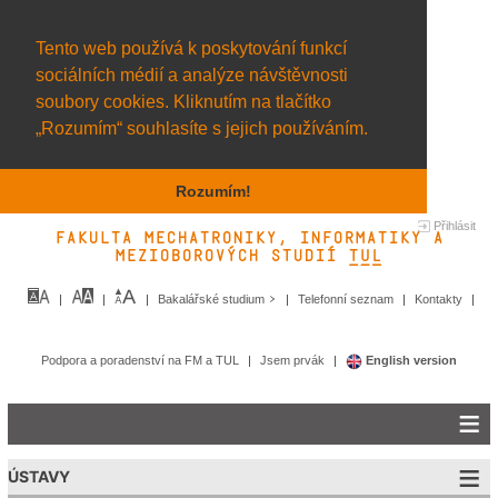
Tento web používá k poskytování funkcí
sociálních médií a analýze návštěvnosti
soubory cookies. Kliknutím na tlačítko
„Rozumím“ souhlasíte s jejich používáním.
Rozumím!
Přihlásit
Fakulta mechatroniky, informatiky a
mezioborových studií TUL&
Bakalářské studium
Telefonní seznam
Kontakty
Podpora a poradenství na FM a TUL
Jsem prvák
English version
ÚSTAVY