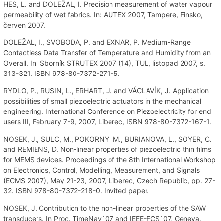
HES, L. and DOLEŽAL, I. Precision measurement of water vapour
permeability of wet fabrics. In: AUTEX 2007, Tampere, Finsko,
červen 2007.
DOLEŽAL, I., SVOBODA, P. and EXNAR, P. Medium-Range
Contactless Data Transfer of Temperature and Humidity from an
Overall. In: Sborník STRUTEX 2007 (14), TUL, listopad 2007, s.
313-321. ISBN 978-80-7372-271-5.
RYDLO, P., RUSIN, L., ERHART, J. and VÁCLAVÍK, J. Application
possibilities of small piezoelectric actuators in the mechanical
engineering. International Conference on Piezoelectricity for end
users III, February 7-9, 2007, Liberec, ISBN 978-80-7372-167-1.
NOSEK, J., SULC, M., POKORNY, M., BURIANOVA, L., SOYER, C.
and REMIENS, D. Non-linear properties of piezoelectric thin films
for MEMS devices. Proceedings of the 8th International Workshop
on Electronics, Control, Modelling, Measurement, and Signals
(ECMS 2007), May 21-23, 2007, Liberec, Czech Republic, pp. 27-
32. ISBN 978-80-7372-218-0. Invited paper.
NOSEK, J. Contribution to the non-linear properties of the SAW
transducers. In Proc. TimeNav´07 and IEEE-FCS´07, Geneva,