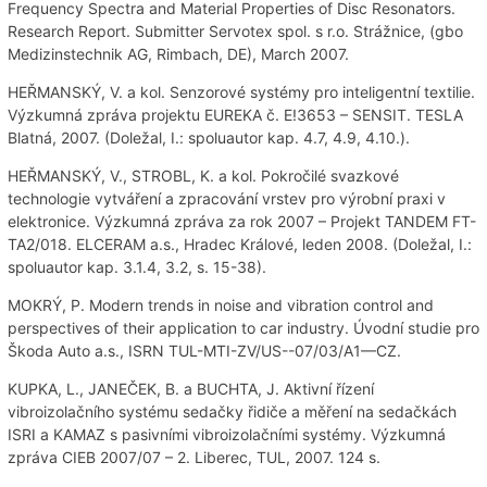
Frequency Spectra and Material Properties of Disc Resonators.
Research Report. Submitter Servotex spol. s r.o. Strážnice, (gbo
Medizinstechnik AG, Rimbach, DE), March 2007.
HEŘMANSKÝ, V. a kol. Senzorové systémy pro inteligentní textilie.
Výzkumná zpráva projektu EUREKA č. E!3653 – SENSIT. TESLA
Blatná, 2007. (Doležal, I.: spoluautor kap. 4.7, 4.9, 4.10.).
HEŘMANSKÝ, V., STROBL, K. a kol. Pokročilé svazkové
technologie vytváření a zpracování vrstev pro výrobní praxi v
elektronice. Výzkumná zpráva za rok 2007 – Projekt TANDEM FT-
TA2/018. ELCERAM a.s., Hradec Králové, leden 2008. (Doležal, I.:
spoluautor kap. 3.1.4, 3.2, s. 15-38).
MOKRÝ, P. Modern trends in noise and vibration control and
perspectives of their application to car industry. Úvodní studie pro
Škoda Auto a.s., ISRN TUL-MTI-ZV/US--07/03/A1—CZ.
KUPKA, L., JANEČEK, B. a BUCHTA, J. Aktivní řízení
vibroizolačního systému sedačky řidiče a měření na sedačkách
ISRI a KAMAZ s pasivními vibroizolačními systémy. Výzkumná
zpráva CIEB 2007/07 – 2. Liberec, TUL, 2007. 124 s.