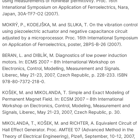
using measurements of nonlinear permittivity. Proc. 16th
Intenational Symposium on Application of Ferroelectrics, Nara,
Japan, 30A-TF7-O2 (2007).
MOKRÝ, P., KODEJŠKA, M. and SLUKA, T. On the vibration control
using piezoelectric actuator and negative capacitance circuit
adjusted by a microprocessor. Proc. 16th International Symposium
on Application of Ferroelectrics, poster, 28PS-B-26 (2007).
BERAN, L. and DIBLÍK, M. Diagnostics of low power induction
motors. In: ECMS 2007 – 8th International Workshop on
Electronics, Control, Modelling, Measurement and Signals.
Liberec, May 21-23, 2007, Czech Republic, p. 228-233. ISBN
978-80-7372-218-0.
KOŠEK, M. and MIKOLANDA, T. Simple and Exact Modeling of
Permanent Magnet Field. In: ECSM 2007 – 8th International
Workshop on Electronics, Control, Modeling, Measurement and
Signals, Liberec, May 21-23, 2007, Czech Republic, p. 30.
MIKOLANDA, T., KOŠEK, M. and RICHTER, A. Equivalent Circuit of
Hall Effect Generator. Proc. AMTEE ’07 (Advanced Method in the
Theory of Electrical Engineering), Plzeň, September, 10-12, 2007,