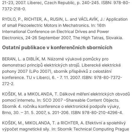
21-23, 2007. Liberec, Czech Republic, p. 240-245. ISBN: 978-80-
7372-218-0.
RYDLO, P., RICHTER, A., RUSIN, L. and VÁCLAVÍK, J.: Application
of small Piezoelectric Motors in Mechatronics. In: 16th
International Conference on Electrical Drives and Power
Electronics, 24-26 September 2007, The High Tatras, Slovakia.
Ostatní publikace v konferenčních sbornících
BERAN, L. a DIBLÍK, M. Názorné výukové pomůcky pro
demonstraci principů elektrických strojů. Liberecké elektrické
pohony 2007 (LiPo 2007), sborník příspěvků z celostátní
konference. TU v Liberci, 6. - 7. 11. 2007. ISBN: 978-80-7372-
272-2.
KOŠEK, M. a MIKOLANDA, T. Dálkové měření elektrických obvodů
pomocí internetu. In: SCO 2007 –Shareable Content Objects.
Sborník 4. ročníku konference o elektronické podpoře výuky,
Brno, 30. – 31. 5. 2007, s. 201-206. ISBN 978-80-210-4296-4.
KOŠEK, M., MIKOLANDA, T. a RICHTER, A. Efektivní a spolehlivý
výpočet magnetické síly. In: Sborník Technical Computing Prague