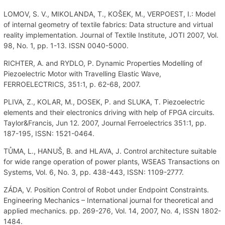
LOMOV, S. V., MIKOLANDA, T., KOŠEK, M., VERPOEST, I.: Model
of internal geometry of textile fabrics: Data structure and virtual
reality implementation. Journal of Textile Institute, JOTI 2007, Vol.
98, No. 1, pp. 1-13. ISSN 0040-5000.
RICHTER, A. and RYDLO, P. Dynamic Properties Modelling of
Piezoelectric Motor with Travelling Elastic Wave,
FERROELECTRICS, 351:1, p. 62-68, 2007.
PLIVA, Z., KOLAR, M., DOSEK, P. and SLUKA, T. Piezoelectric
elements and their electronics driving with help of FPGA circuits.
Taylor&Francis, Jun 12. 2007, Journal Ferroelectrics 351:1, pp.
187-195, ISSN: 1521-0464.
TŮMA, L., HANUŠ, B. and HLAVA, J. Control architecture suitable
for wide range operation of power plants, WSEAS Transactions on
Systems, Vol. 6, No. 3, pp. 438-443, ISSN: 1109-2777.
ZÁDA, V. Position Control of Robot under Endpoint Constraints.
Engineering Mechanics – International journal for theoretical and
applied mechanics. pp. 269-276, Vol. 14, 2007, No. 4, ISSN 1802-
1484.