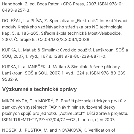
Handbook. 2. ed. Boca Raton : CRC Press, 2007. ISBN 978-0-
8493-9257-3.
DOLEŽAL, I. a PLÍVA, Z. Specializace „Elektronik“. In: Vzdělávací
moduly Krajského vzdělávacího střediska pro NC technologie,
kap. 5, s. 185-265. Střední škola technická Most-Velebudice,
2007. Č. projektu: CZ.04.1.03/3.3.06.1/0038.
KUPKA, L. Matlab & Simulink: úvod do použití. Lanškroun: SOŠ a
SOU, 2007, 1. vyd., 167 s. ISBN 978-80-239-8871-0.
KUPKA, L. a JANEČEK, J. Matlab & Simulink: řešené příklady.
Lanškroun: SOŠ a SOU, 2007, 1. vyd., 224 s. ISBN 978-80-239-
9532-9.
Výzkumné a technické zprávy
MIKOLANDA, T. a MOKRÝ, P. Použití piezoelektrických prvků v
zámkových systémech FAB: Návrh miniaturizované desky
plošných spojů pro jednotku „ActiveLatch“. Dílčí zpráva projektu.
ISRN TUL-MTI-TZ/PZ--07/04/C1—CZ, Liberec, říjen 2007.
NOSEK, J., PUSTKA, M. and NOVÁKOVÁ, K. Verification of