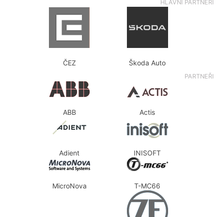
HLAVNÍ PARTNEŘI
ČEZ
Škoda Auto
PARTNEŘI
ABB
Actis
Adient
INISOFT
MicroNova
T-MC66