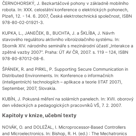
ČERNOHORSKÝ, J. Bezkartáčové pohony v základně mobilního
robota. In: XXX. celostátní konference o elektrických pohonech,
Plzeň, 12. - 14. 6. 2007, Česká elektrotechnická společnost, ISBN
978-80-02-01921-3.
KUPKA, L., JANEČEK, B., BUCHTA, J. a ŠKLÍBA, J. Návrh
stavového regulátoru aktivního vibroizolačního systému. In:
Sborník XIV. národního semináře s mezinárodní účastí „Interakce a
zpětné vazby 2007“. Praha: ÚT AV ČR, 2007. s. 119 – 124, ISBN
978-80-87012-08-6.
ŠPÁNEK, R. and PIRKL, P. Supporting Secure Communication in
Distributed Environments. In: Konference o informačních
(inteligentních) technologiích – aplikace a teorie (ITAT 2007),
September, 2007, Slovakia.
KUBÍN, J. Pokusná měření na solárních panelech. In: XVII. oborový
den vědeckých a pedagogických pracovníků VŠ, 7. 2. 2007.
Kapitoly v knize, učební texty
NOVÁK, O. and DOLEŽAL, I. Microprocessor-Based Controllers
and Microelectronics. In: Bishop, R. H. (ed.) : The Mechatronics