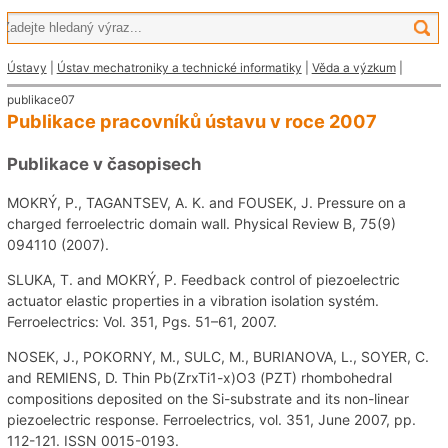
Ústavy
|
Ústav mechatroniky a technické informatiky
|
Věda a výzkum
|
publikace07
Publikace pracovníků ústavu v roce 2007
Publikace v časopisech
MOKRÝ, P., TAGANTSEV, A. K. and FOUSEK, J. Pressure on a
charged ferroelectric domain wall. Physical Review B, 75(9)
094110 (2007).
SLUKA, T. and MOKRÝ, P. Feedback control of piezoelectric
actuator elastic properties in a vibration isolation systém.
Ferroelectrics: Vol. 351, Pgs. 51–61, 2007.
NOSEK, J., POKORNY, M., SULC, M., BURIANOVA, L., SOYER, C.
and REMIENS, D. Thin Pb(ZrxTi1-x)O3 (PZT) rhombohedral
compositions deposited on the Si-substrate and its non-linear
piezoelectric response. Ferroelectrics, vol. 351, June 2007, pp.
112-121. ISSN 0015-0193.