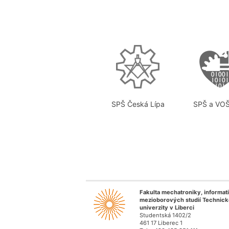
SPŠ Česká Lípa
SPŠ a VOŠ
Fakulta mechatroniky, informat
mezioborových studií Technick
univerzity v Liberci
Studentská 1402/2
461 17 Liberec 1