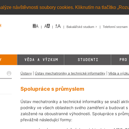
alýze návštěvnosti soubory cookies. Kliknutím na tlačítko „Roz
h
Bakalářské studium
Telefonní seznam
Y
VĚDA A VÝZKUM
STUDENTI
PRO
Ústavy
|
Ústav mechatroniky a technické informatiky
|
Věda a výzk
Spolupráce s průmyslem
Ústav mechatroniky a technické informatiky se snaží akt
podniky ve všech oblastech svého zaměření a budovat s
založené na oboustranné výhodnosti. Spolupráce s průmy
převážně následující formy: