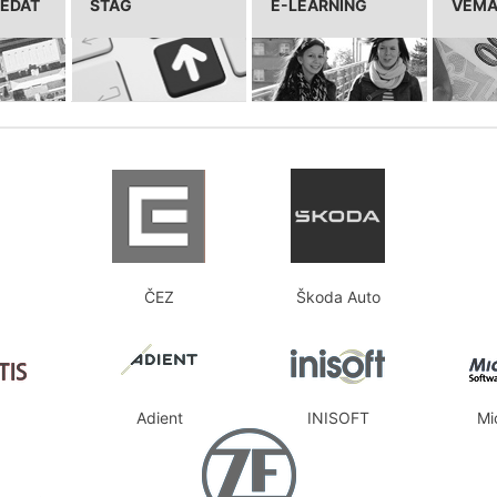
LEDAT
STAG
E-LEARNING
VEM
ČEZ
Škoda Auto
Adient
INISOFT
Mi