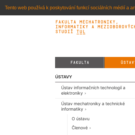
Tento web používá k poskytování funkcí sociálních médií a an
Fakulta mechatroniky,
informatiky a mezioborovýc
studií TUL&
FAKULTA
ÚSTAV
ÚSTAVY
Ústav informačních technologií a
elektroniky
Ústav mechatroniky a technické
informatiky
O ústavu
Členové