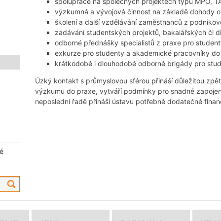
spolupráce na společných projektech typu MPO, 
výzkumná a vývojová činnost na základě dohody 
školení a další vzdělávání zaměstnanců z podnikové
zadávání studentských projektů, bakalářských či d
odborné přednášky specialistů z praxe pro studen
exkurze pro studenty a akademické pracovníky do
krátkodobé i dlouhodobé odborné brigády pro stud
Úzký kontakt s průmyslovou sférou přináší důležitou zpě
výzkumu do praxe, vytváří podmínky pro snadné zapojen
neposlední řadě přináší ústavu potřebné dodatečné finanč
né