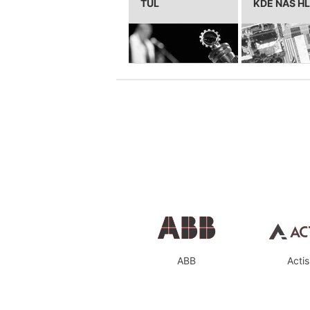
TUL
KDE NÁS H
ABB
Actis