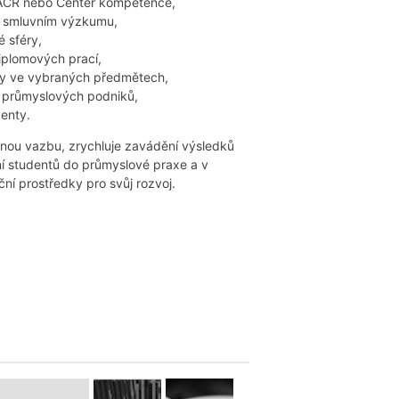
TAČR nebo Center kompetence,
o smluvním výzkumu,
 sféry,
iplomových prací,
ty ve vybraných předmětech,
 průmyslových podniků,
enty.
tnou vazbu, zrychluje zavádění výsledků
í studentů do průmyslové praxe a v
ní prostředky pro svůj rozvoj.