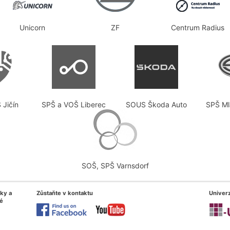
Unicorn
ZF
Centrum Radius
 Jičín
SPŠ a VOŠ Liberec
SOUS Škoda Auto
SPŠ Ml
SOŠ, SPŠ Varnsdorf
iky a
Zůstaňte v kontaktu
Univerz
é