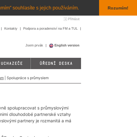
umím“ souhlasíte s jejich používáním.
Rozumím!
Přihlásit
Kontakty
Podpora a poradenství na FM a TUL
Jsem prvák
English version
 UCHAZEČE
ÚŘEDNÍ DESKA
um
| Spolupráce s průmyslem
ivně spolupracovat s průmyslovými
 nimi dlouhodobé partnerské vztahy
slovými partnery je rozmanitá a má