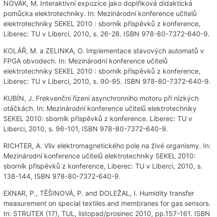
NOVÁK, M. Interaktivní expozice jako doplňková didaktická
pomůcka elektrotechniky. In: Mezinárodní konference učitelů
elektrotechniky SEKEL 2010 : sborník příspěvků z konference,
Liberec: TU v Liberci, 2010, s. 26-28. ISBN 978-80-7372-640-9.
KOLÁŘ, M. a ZELINKA, O. Implementace stavových automatů v
FPGA obvodech. In: Mezinárodní konference učitelů
elektrotechniky SEKEL 2010 : sborník příspěvků z konference,
Liberec: TU v Liberci, 2010, s. 90-95. ISBN 978-80-7372-640-9.
KUBÍN, J. Frekvenční řízení asynchronního motoru při nízkých
otáčkách. In: Mezinárodní konference učitelů elektrotechniky
SEKEL 2010: sborník příspěvků z konference. Liberec: TU v
Liberci, 2010, s. 96-101, ISBN 978-80-7372-640-9.
RICHTER, A. Vliv elektromagnetického pole na živé organismy. In:
Mezinárodní konference učitelů elektrotechniky SEKEL 2010:
sborník příspěvků z konference, Liberec: TU v Liberci, 2010, s.
138-144, ISBN 978-80-7372-640-9.
EXNAR, P., TĚŠINOVÁ, P. and DOLEŽAL, I. Humidity transfer
measurement on special textiles and membranes for gas sensors.
In: STRUTEX (17), TUL, listopad/prosinec 2010, pp.157-161. ISBN