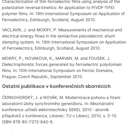
Characterization of thin ferroelectric films using analysis of the
polarization reversal kinetics: An application to P(VDF-TrFE)
polymer films. In: 19th International Symposium on Application of
Ferroelectrics, Edinburgh, Scotland, August 2010.
VACLAVIK, J. and MOKRY, P. Measurements of mechanical and
electrical energy flows in the semiactive piezoelectric shunt
damping system. In: 19th International Symposium on Application
of Ferroelectrics, Edinburgh, Scotland, August 2010.
MOKRY, P., NOVAKOVA, K., MARVAN, M. and FOUSEK, J.
Dielectrophoretic forces generated by ferroelectric polydomain
films. In: 10th International Symposium on Ferroic Domains,
Prague, Czech Republic, September 2010.
Ostatní publikace v konferenčních sbornících
ČERNOHORSKÝ, J. a NOVÁK, M. Modernizace pohonu a řízení
laboratorní úlohy synchronního generátoru. In: Mezinárodní
konference učitelů elektrotechniky SEKEL 2010 : sborník
příspěvků z konference, Liberec: TU v Liberci, 2010, s. 5-10.
ISBN 978-80-7372-640-9.