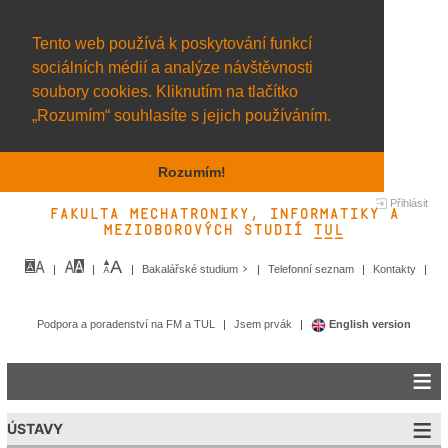
Tento web používá k poskytování funkcí
sociálních médií a analýze návštěvnosti
soubory cookies. Kliknutím na tlačítko
„Rozumím“ souhlasíte s jejich používáním.
Rozumím!
Přihlásit
Fakulta mechatroniky, informatiky a
mezioborových studií TUL&
Bakalářské studium
Telefonní seznam
Kontakty
Podpora a poradenství na FM a TUL
Jsem prvák
English version
ÚSTAVY