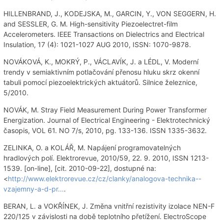
HILLENBRAND, J., KODEJSKA, M., GARCIN, Y., VON SEGGERN, H.
and SESSLER, G. M. High-sensitivity Piezoelectret-film
Accelerometers. IEEE Transactions on Dielectrics and Electrical
Insulation, 17 (4): 1021-1027 AUG 2010, ISSN: 1070-9878.
NOVÁKOVÁ, K., MOKRÝ, P., VÁCLAVÍK, J. a LÉDL, V. Moderní
trendy v semiaktivním potlačování přenosu hluku skrz okenní
tabuli pomocí piezoelektrických aktuátorů. Silnice železnice,
5/2010.
NOVÁK, M. Stray Field Measurement During Power Transformer
Energization. Journal of Electrical Engineering - Elektrotechnický
časopis, VOL 61. NO 7/s, 2010, pg. 133-136. ISSN 1335-3632.
ZELINKA, O. a KOLÁŘ, M. Napájení programovatelných
hradlových polí. Elektrorevue, 2010/59, 22. 9. 2010, ISSN 1213-
1539. [on-line], [cit. 2010-09-22], dostupné na:
<
http://www.elektrorevue.cz/cz/clanky/analogova-technika--
vzajemny-a-d-pr...
.
BERAN, L. a VOKŘÍNEK, J. Změna vnitřní rezistivity izolace NEN-F
220/125 v závislosti na době teplotního přetížení. ElectroScope