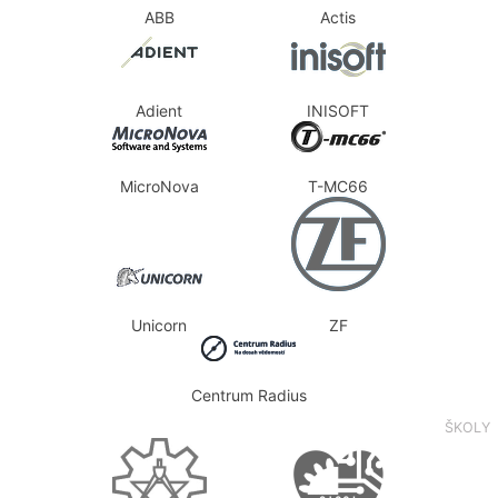
ABB
Actis
Adient
INISOFT
MicroNova
T-MC66
Unicorn
ZF
Centrum Radius
ŠKOLY