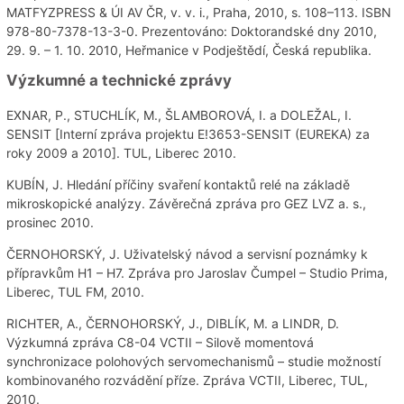
MATFYZPRESS & ÚI AV ČR, v. v. i., Praha, 2010, s. 108–113. ISBN
978-80-7378-13-3-0. Prezentováno: Doktorandské dny 2010,
29. 9. – 1. 10. 2010, Heřmanice v Podještědí, Česká republika.
Výzkumné a technické zprávy
EXNAR, P., STUCHLÍK, M., ŠLAMBOROVÁ, I. a DOLEŽAL, I.
SENSIT [Interní zpráva projektu E!3653-SENSIT (EUREKA) za
roky 2009 a 2010]. TUL, Liberec 2010.
KUBÍN, J. Hledání příčiny svaření kontaktů relé na základě
mikroskopické analýzy. Závěrečná zpráva pro GEZ LVZ a. s.,
prosinec 2010.
ČERNOHORSKÝ, J. Uživatelský návod a servisní poznámky k
přípravkům H1 – H7. Zpráva pro Jaroslav Čumpel – Studio Prima,
Liberec, TUL FM, 2010.
RICHTER, A., ČERNOHORSKÝ, J., DIBLÍK, M. a LINDR, D.
Výzkumná zpráva C8-04 VCTII – Silově momentová
synchronizace polohových servomechanismů – studie možností
kombinovaného rozvádění příze. Zpráva VCTII, Liberec, TUL,
2010.