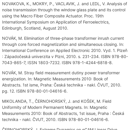
NOVAKOVA, K., MOKRY, P., VACLAVIK, J. and LEDL, V. Analysis of
noise transmission through the window glass plate and its control
using the Macro Fiber Composite Actuator. Proc. 19th
International Symposium on Application of Ferroelectrics,
Edinburgh, Scotland, August 2010.
NOVÁK, M. Elimination of three-phase transformer inrush current
through core forced magnetization and simultaneous closing. In:
International Conference on Applied Electronic 2010. Vyd. 1. Plzeň
: Západočeská univerzita v Plzni, 2010. s. 231-234. ISBN 978-80-
7043-865-7, ISSN 1803-7232. ISBN 978-1-4244-6818-8.
NOVÁK, M. Stray field measurement dutiny power transformer
energization. In: Magnetic Measurements 2010: Book of
Abstracts. 1st isme, Praha: Česká technika - nakl. ČVUT, 2010.
pg. 12. ISBN 978-80-01-04616-6.
MIKOLANDA, T., ČERNOHORSKÝ, J. and KOŠEK, M. Field
Uniformity of Modern Permanent Magnets. In: Magnetic
Measurements 2010: Book of Abstracts, 1st issue, Praha : Česká
technika - nakl. ČVUT, 2010. ISBN 978-80-01-04616-6.
ČERNOHORSKÝ, J. Extreme Dynamics on eCAM Linear Drive.