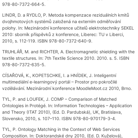
978-80-7372-664-5.
LINDR, D. a RYDLO, P. Metoda kompenzace reziduálních kmitů
dvojhmotových systémů založená na externím odměřování
polohy. In: Mezinárodní konference učitelů elektrotechniky SEKEL
2010: sborník příspěvků z konference, Liberec: TU v Liberci,
2010, s. 112-119. ISBN 978-80-7372-640-9.
TRUHLÁŘ, M. and RICHTER, A. Electromagnetic shielding with the
textile structures. In: 7th Textile Science 2010. 2010. s. 5. ISBN
978-80-7372-635-5.
CÍSAŘOVÁ, K., KOPETSCHKE, I. a HNÍDEK, J. Inteligentní
multimediální e-learningový portál – Prostor pro pokročilé
vzdělávání. Mezinárodní konference MoodleMoot.cz 2010, Brno.
TYL, P. and LOUFEK, J. COMP – Comparison of Matched
Ontologies in Protégé. In: Information Technologies – Application
and Theory (ITAT 2010), (Ed. D. Pardubská), UK, Bratislava,
Slovensko, 2010, s. 107–110. ISBN 978-80-970179-3-4.
TYL, P. Ontology Matching in the Context of Web Services
Composition. In: Doktorandské dny 2010, (Ed. D. Kuželová),