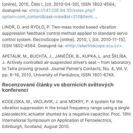
[online], 2010, Číslo I, [cit. 2010-04-30], ISSN 1802-4564,
dostupné na: <
http://147.228.94.30/index.php?
option=com_content&task=view&id=210&Itemi...
.
LINDR, D. and RYDLO, P. Two-mass model based vibration
suppression feedback control method applied to standard servo
control system. ElectroScope [online]. 2010, I, [cit. 2010-11-15],
ISSN 1802-4564. Dostupné na: <
http://electroscope.zcu.cz>
.
APETAUR, M., BUCHTA, J., JANEČEK, B., KUPKA, L. and ŠKLÍBA,
J. Actively controlled air-suspended driver’s seat – from laboratory
to Tatra proving ground. Journal Perner's Contacts, No. 4, Vol. V,
pp. 6-18, 2010, University of Pardubice, ISSN 1801-674X.
Recenzované články ve sbornících světových
konferencí
KODEJSKA, M., VACLAVIK, J. and MOKRY, P. A system for the
vibration suppression in the broad frequency range using a single
piezoelectric actuator shunted by a negative capacitor. Proc. 19th
International Symposium on Application of Ferroelectrics,
Edinburgh, Scotland, August 2010.