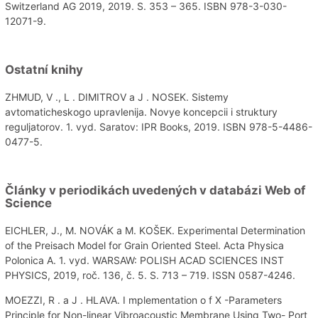
Switzerland AG 2019, 2019. S. 353 – 365. ISBN 978-3-030-
12071-9.
Ostatní knihy
ZHMUD, V ., L . DIMITROV a J . NOSEK. Sistemy
avtomaticheskogo upravlenija. Novye koncepcii i struktury
reguljatorov. 1. vyd. Saratov: IPR Books, 2019. ISBN 978-5-4486-
0477-5.
Články v periodikách uvedených v databázi Web of
Science
EICHLER, J., M. NOVÁK a M. KOŠEK. Experimental Determination
of the Preisach Model for Grain Oriented Steel. Acta Physica
Polonica A. 1. vyd. WARSAW: POLISH ACAD SCIENCES INST
PHYSICS, 2019, roč. 136, č. 5. S. 713 – 719. ISSN 0587-4246.
MOEZZI, R . a J . HLAVA. I mplementation o f X -Parameters
Principle for Non-linear Vibroacoustic Membrane Using Two- Port