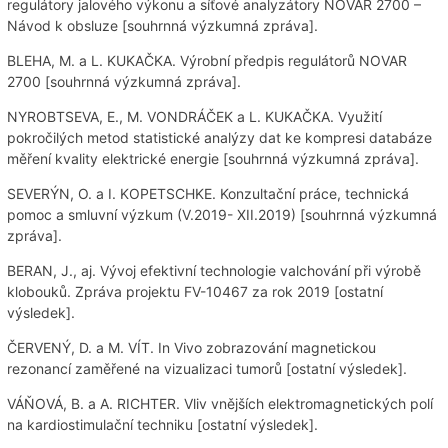
regulátory jalového výkonu a síťové analyzátory NOVAR 2700 –
Návod k obsluze [souhrnná výzkumná zpráva].
BLEHA, M. a L. KUKAČKA. Výrobní předpis regulátorů NOVAR
2700 [souhrnná výzkumná zpráva].
NYROBTSEVA, E., M. VONDRÁČEK a L. KUKAČKA. Využití
pokročilých metod statistické analýzy dat ke kompresi databáze
měření kvality elektrické energie [souhrnná výzkumná zpráva].
SEVERÝN, O. a I. KOPETSCHKE. Konzultační práce, technická
pomoc a smluvní výzkum (V.2019- XII.2019) [souhrnná výzkumná
zpráva].
BERAN, J., aj. Vývoj efektivní technologie valchování při výrobě
klobouků. Zpráva projektu FV-10467 za rok 2019 [ostatní
výsledek].
ČERVENÝ, D. a M. VÍT. In Vivo zobrazování magnetickou
rezonancí zaměřené na vizualizaci tumorů [ostatní výsledek].
VÁŇOVÁ, B. a A. RICHTER. Vliv vnějších elektromagnetických polí
na kardiostimulační techniku [ostatní výsledek].