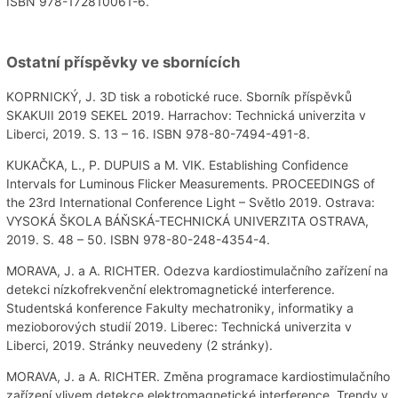
ISBN 978-172810061-6.
Ostatní příspěvky ve sbornících
KOPRNICKÝ, J. 3D tisk a robotické ruce. Sborník příspěvků
SKAKUII 2019 SEKEL 2019. Harrachov: Technická univerzita v
Liberci, 2019. S. 13 – 16. ISBN 978-80-7494-491-8.
KUKAČKA, L., P. DUPUIS a M. VIK. Establishing Confidence
Intervals for Luminous Flicker Measurements. PROCEEDINGS of
the 23rd International Conference Light – Světlo 2019. Ostrava:
VYSOKÁ ŠKOLA BÁŇSKÁ-TECHNICKÁ UNIVERZITA OSTRAVA,
2019. S. 48 – 50. ISBN 978-80-248-4354-4.
MORAVA, J. a A. RICHTER. Odezva kardiostimulačního zařízení na
detekci nízkofrekvenční elektromagnetické interference.
Studentská konference Fakulty mechatroniky, informatiky a
mezioborových studií 2019. Liberec: Technická univerzita v
Liberci, 2019. Stránky neuvedeny (2 stránky).
MORAVA, J. a A. RICHTER. Změna programace kardiostimulačního
zařízení vlivem detekce elektromagnetické interference. Trendy v