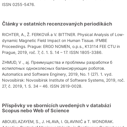
ISSN 0255-5476.
Články v ostatních recenzovaných periodikách
RICHTER, A., Ž. FERKOVÁ a V. BITTNER. Physical Analysis of Low-
dynamic Magnetic Field Impact on Human Tissue. IFMBE
Proceedings. Prague: ERGO NOMEN, o.p.s., K13114 FEE CTU in
Prague, 2019, roč. 7, č. 1. S. 14 – 17. ISSN 1805-3386.
ZHMUD, V ., aj. Преимущества и проблемы разработки б
еспилотных одноколесных балансирующих роботов.
Automatics and Software Enginery, 2019, No. 1 (27). 1. vyd.
Novosibirsk: Novosibirsk Institute of Software Systems, 2019, roč.
27, č. 2019, 1. S. 34 – 46. ISSN 2619-0028.
Příspěvky ve sbornících uvedených v databázi
Scopus nebo Web of Science
ABOUELAZAYEM, S., J. HLAVA, I. GLAVINIĆ a T. WONDRAK.