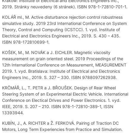
Kraków: Institute of Electrical and Electronics Engineers Inc.,
2019. Stránky neuvedeny (6 stránek). ISBN 978-1-72810-701-1.
KOLÁŘ ml., M. Active disturbance rejection control robustness
simulative study. 2019 23rd International Conference on System
Theory, Control and Computing (ICSTCC). 1. vyd. Institute of
Electrical and Electronics Engineers Inc., 2019. S. 430 – 435.
ISBN 978-172810699-1.
KOŠEK, M., M. NOVÁK a J. EICHLER. Magnetic viscosity
measurement on grain oriented steel. 2019 Proceedings of the
12th International Conference on Measurement, MEASUREMENT
2019. 1. vyd. Bratislava: Institute of Electrical and Electronics
Engineers Inc., 2019. S. 327 – 330. ISBN 9788097262938.
KRČMÁŘ, L., T. PETR a J. BŘOUŠEK. Design of Rear Wheel
Steering System of an Experimental Electric Vehicle. International
Conference on Electical Drives and Power Electronics. 1. vyd.
IEEE, 2019. S. 207 – 210. ISBN 978-1-72810-389-1, ISSN
13393944.
KUBÍN, J., A. RICHTER a Ž. FERKOVÁ. Pairing of Traction DC
Motors, Long Term Experiencies from Practice and Simulation.