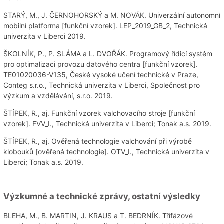
STARÝ, M., J. ČERNOHORSKÝ a M. NOVÁK. Univerzální autonomní
mobilní platforma [funkční vzorek]. LEP_2019_GB_2, Technická
univerzita v Liberci 2019.
ŠKOLNÍK, P., P. SLÁMA a L. DVOŘÁK. Programový řídicí systém
pro optimalizaci provozu datového centra [funkční vzorek].
TE01020036-V135, České vysoké učení technické v Praze,
Conteg s.r.o., Technická univerzita v Liberci, Společnost pro
výzkum a vzdělávání, s.r.o. 2019.
ŠTÍPEK, R., aj. Funkční vzorek valchovacího stroje [funkční
vzorek]. FVV_I., Technická univerzita v Liberci; Tonak a.s. 2019.
ŠTÍPEK, R., aj. Ověřená technologie valchování při výrobě
klobouků [ověřená technologie]. OTV_I., Technická univerzita v
Liberci; Tonak a.s. 2019.
Výzkumné a technické zprávy, ostatní výsledky
BLEHA, M., B. MARTIN, J. KRAUS a T. BEDRNÍK. Třífázové