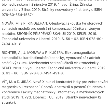
biomedicínskom inžinierstve 2019. 1. vyd. Žilina: Žilinská
univerzita v Žiline, 2019. Stránky neuvedeny (4 stránky). ISBN
978-80-554-1587-1.
NOVÁK, M. a P. RINGELHAN. Oteplovací zkouška tyristorových
spínacích modulů pro centrální kompenzaci účiníku sníženým
napětím. SBORNÍK PŘÍSPĚVKŮ SKAKUII 2019, SEKEL 2019.
Technická univerzita v Liberci, 2019. S. 59 – 62. ISBN 978-80-
7494-491-8.
RICHTER, A., J. MORAVA a P. KUČERA. Elektromagnetická
kompatibilita kardiostimulační techniky, vymezení základních
směrů výzkumu. Mezinárodní setkání učitelů elektrotechniky
SEKEL 2019. 1.vyd. Liberec: Technická univerzita v Liberci, 2019.
S. 63 – 66. ISBN 978-80-7494-491-8.
VÍT, M. a D. JIRÁK. Nové X-nuclei kontrastní látky pro zobrazování
magnetickou rezonancí. Sborník abstraktů a posterů Studentské
konference Fakulty mechatroniky, informatiky a mezioborových
studií 2019. 1. vyd. Liberec: TUL, 2019. Stránky neuvedeny (2
stránky).