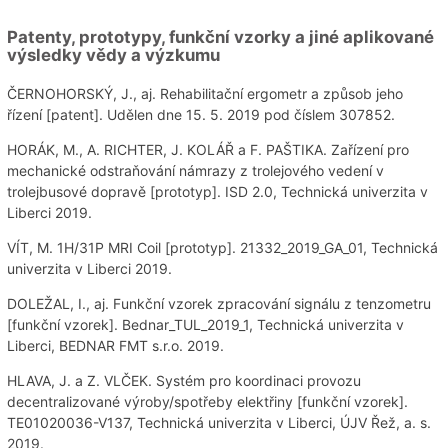
Patenty, prototypy, funkční vzorky a jiné aplikované
výsledky vědy a výzkumu
ČERNOHORSKÝ, J., aj. Rehabilitační ergometr a způsob jeho
řízení [patent]. Udělen dne 15. 5. 2019 pod číslem 307852.
HORÁK, M., A. RICHTER, J. KOLÁŘ a F. PAŠTIKA. Zařízení pro
mechanické odstraňování námrazy z trolejového vedení v
trolejbusové dopravě [prototyp]. ISD 2.0, Technická univerzita v
Liberci 2019.
VÍT, M. 1H/31P MRI Coil [prototyp]. 21332_2019_GA_01, Technická
univerzita v Liberci 2019.
DOLEŽAL, I., aj. Funkční vzorek zpracování signálu z tenzometru
[funkční vzorek]. Bednar_TUL_2019_1, Technická univerzita v
Liberci, BEDNAR FMT s.r.o. 2019.
HLAVA, J. a Z. VLČEK. Systém pro koordinaci provozu
decentralizované výroby/spotřeby elektřiny [funkční vzorek].
TE01020036-V137, Technická univerzita v Liberci, ÚJV Řež, a. s.
2019.