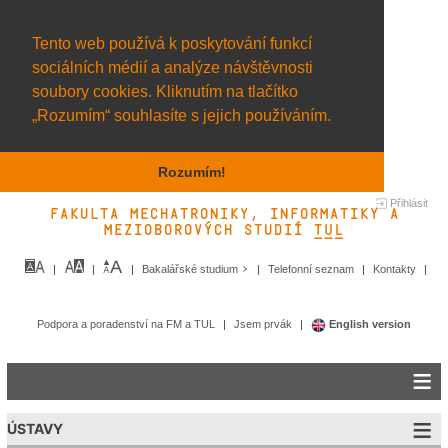
Tento web používá k poskytování funkcí
sociálních médií a analýze návštěvnosti
soubory cookies. Kliknutím na tlačítko
„Rozumím“ souhlasíte s jejich používáním.
Rozumím!
Přihlásit
Fakulta mechatroniky, informatiky a
mezioborových studií TUL&
Bakalářské studium
Telefonní seznam
Kontakty
Podpora a poradenství na FM a TUL
Jsem prvák
English version
ÚSTAVY