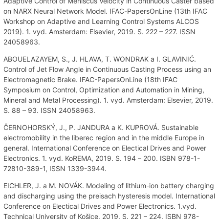
Adaptive Control of Meniscus Velocity in Continuous Caster based
on NARX Neural Network Model. IFAC-PapersOnLine (13th IFAC
Workshop on Adaptive and Learning Control Systems ALCOS
2019). 1. vyd. Amsterdam: Elsevier, 2019. S. 222 – 227. ISSN
24058963.
ABOUELAZAYEM, S., J. HLAVA, T. WONDRAK a I. GLAVINIĆ.
Control of Jet Flow Angle in Continuous Casting Process using an
Electromagnetic Brake. IFAC-PapersOnLine (18th IFAC
Symposium on Control, Optimization and Automation in Mining,
Mineral and Metal Processing). 1. vyd. Amsterdam: Elsevier, 2019.
S. 88 – 93. ISSN 24058963.
ČERNOHORSKÝ, J., P. JANDURA a K. KUPROVÁ. Sustainable
electromobility in the liberec region and in the middle Europe in
general. International Conference on Electical Drives and Power
Electronics. 1. vyd. KoREMA, 2019. S. 194 – 200. ISBN 978-1-
72810-389-1, ISSN 1339-3944.
EICHLER, J. a M. NOVÁK. Modeling of lithium-ion battery charging
and discharging using the preisach hysteresis model. International
Conference on Electical Drives and Power Electronics. 1.vyd.
Technical University of Košice, 2019. S. 221 – 224. ISBN 978-