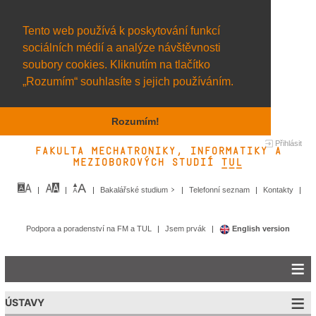
Tento web používá k poskytování funkcí
sociálních médií a analýze návštěvnosti
soubory cookies. Kliknutím na tlačítko
„Rozumím“ souhlasíte s jejich používáním.
Rozumím!
Přihlásit
Fakulta mechatroniky, informatiky a
mezioborových studií TUL&
Bakalářské studium
Telefonní seznam
Kontakty
Podpora a poradenství na FM a TUL
Jsem prvák
English version
ÚSTAVY