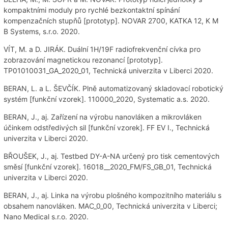
kompaktními moduly pro rychlé bezkontaktní spínání
kompenzačních stupňů [prototyp]. NOVAR 2700, KATKA 12, K M
B Systems, s.r.o. 2020.
VÍT, M. a D. JIRÁK. Duální 1H/19F radiofrekvenční cívka pro
zobrazování magnetickou rezonancí [prototyp].
TP01010031_GA_2020_01, Technická univerzita v Liberci 2020.
BERAN, L. a L. ŠEVČÍK. Plně automatizovaný skladovací robotický
systém [funkční vzorek]. 110000_2020, Systematic a.s. 2020.
BERAN, J., aj. Zařízení na výrobu nanovláken a mikrovláken
účinkem odstředivých sil [funkční vzorek]. FF EV I., Technická
univerzita v Liberci 2020.
BŘOUŠEK, J., aj. Testbed DY-A-NA určený pro tisk cementových
směsí [funkční vzorek]. 16018__2020_FM/FS_GB_01, Technická
univerzita v Liberci 2020.
BERAN, J., aj. Linka na výrobu plošného kompozitního materiálu s
obsahem nanovláken. MAC_0_00, Technická univerzita v Liberci;
Nano Medical s.r.o. 2020.