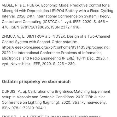
VEDEL, P. a L. HUBKA. Economic Model Predictive Control for a
Microgrid with Depreciation LiFePO4 Battery with a Fixed Cycling
Interval. 2020 24th International Conference on System Theory,
Control and Computing (ICSTCC). 1. vyd. IEEE, 2020. S. 465 –
470. ISBN 9781728198095, ISSN 2372-1618.
ZHMUD, V., L. DIMITROV a J. NOSEK. Design of a Two-Channel
Control System with Second-Order Astatism.
https://ieeexplore.ieee.org/xpl/conhome/9314358/proceeding;
2020 1st International Conference Problems of Informatics,
Electronics, and Radio Engineering (PIERE), 10-11 Dec. 2020. 1.
vyd. Novosibirsk: IEEE, 2020. S. 225 – 230.
Ostatní příspěvky ve sbornících
DUPUIS, P., aj. Calibration of a Brightness Matching Experiment
setup in Mesopic and Scotopic Conditions. 2020 Fifth Junior
Conference on Lighting (Lighting). 2020. Stránky neuvedeny.
ISBN 978-1-72819-964-1.
MORAVA, J. a J. ČERNÝ. Elektromagnetická interference u