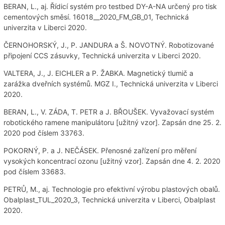
BERAN, L., aj. Řídicí systém pro testbed DY-A-NA určený pro tisk
cementových směsí. 16018__2020_FM_GB_01, Technická
univerzita v Liberci 2020.
ČERNOHORSKÝ, J., P. JANDURA a Š. NOVOTNÝ. Robotizované
připojení CCS zásuvky, Technická univerzita v Liberci 2020.
VALTERA, J., J. EICHLER a P. ŽABKA. Magnetický tlumič a
zarážka dveřních systémů. MGZ I., Technická univerzita v Liberci
2020.
BERAN, L., V. ZÁDA, T. PETR a J. BŘOUŠEK. Vyvažovací systém
robotického ramene manipulátoru [užitný vzor]. Zapsán dne 25. 2.
2020 pod číslem 33763.
POKORNÝ, P. a J. NEČÁSEK. Přenosné zařízení pro měření
vysokých koncentrací ozonu [užitný vzor]. Zapsán dne 4. 2. 2020
pod číslem 33683.
PETRŮ, M., aj. Technologie pro efektivní výrobu plastových obalů.
Obalplast_TUL_2020_3, Technická univerzita v Liberci, Obalplast
2020.