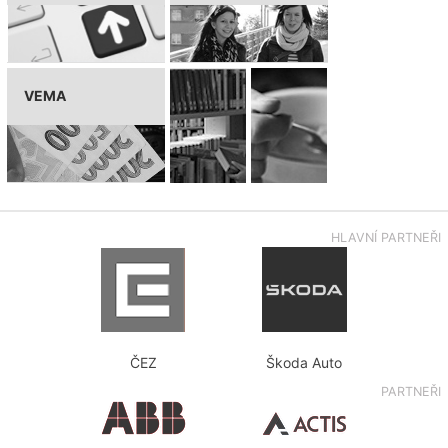
VEMA
HLAVNÍ PARTNEŘI
ČEZ
Škoda Auto
PARTNEŘI