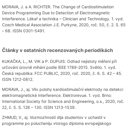
MORAVA, J. a A. RICHTER. The Change of Cardiostimulation
Device Programming Due to Detection of Electromagnetic
Interference. Lékař a technika – Clinician and Technology. 1. vyd.
Czech Medical Association J.E. Purkyne, 2020, roč. 50, č. 2. S. 65
– 68. ISSN 0301-5491.
Články v ostatních recenzovaných periodikách
KUKAČKA, L., M. VIK a P. DUPUIS. Odhad nejistoty měření při
určování úrovně míhání podle IEEE 1789-2015. Světlo. 1. vyd.
Česká republika: FCC PUBLIC, 2020, roč. 2020, č. 6. S. 42 – 45.
ISSN 1212-0812.
MORAVA, J., aj. Vliv polohy kardiostimulační elektrody na detekci
elektromagnetické interference. Elektrorevue. 1. vyd. Brno:
International Society for Science and Engineering, o.s., 2020, roč.
22, č. 5. S. 126 – 130. ISSN 1213-1539.
ZHMUD, V., aj. Vozmozhnosti dlja studentov v uchastii v
programme po polucheniju vtorogo diploma evropejjskogo