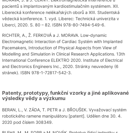
pacientů s implantovaným kardiostimulačním systémem. XII.
Liberecká konference nelékařských oborů a XIII. Studentská
vědecká konference. 1. vyd. Liberec: Technická univerzita v
Liberci, 2020. S. 80 – 82. ISBN 978-80-7494-549-6.
RICHTER, A., Ž. FERKOVÁ a J. MORAVA. Low-dynamic
Electromagnetic Interaction of Cardiac Systém with Implanted
Pacemakers, Introduction of Physical Aspects from View of
Modelling and Simulation in Clinical Research Applications. 13th
International Conference ELEKTRO 2020. Institute of Electrical
and Electronics Engineers Inc., 2020. Stránky neuvedeny (6
stránek). ISBN 978-1-72817-542-3.
Patenty, prototypy, funkční vzorky a jiné aplikované
výsledky vědy a výzkumu
BERAN, L., V. ZÁDA, T. PETR a J. BŘOUŠEK. Vyvažovací systém
robotického ramene manipulátoru [patent]. Udělen dne 30. 4.
2020 pod číslem 308349.
BLEHA, M., M. SOPR a M. NOVÁK. Prototyp řídicí jednotky s