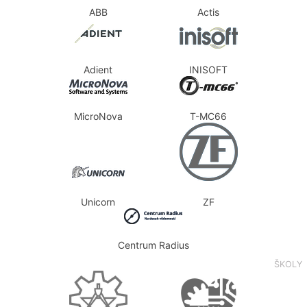
ABB
Actis
Adient
INISOFT
MicroNova
T-MC66
Unicorn
ZF
Centrum Radius
ŠKOLY