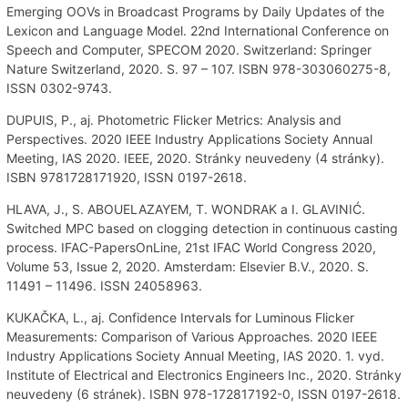
Emerging OOVs in Broadcast Programs by Daily Updates of the
Lexicon and Language Model. 22nd International Conference on
Speech and Computer, SPECOM 2020. Switzerland: Springer
Nature Switzerland, 2020. S. 97 – 107. ISBN 978-303060275-8,
ISSN 0302-9743.
DUPUIS, P., aj. Photometric Flicker Metrics: Analysis and
Perspectives. 2020 IEEE Industry Applications Society Annual
Meeting, IAS 2020. IEEE, 2020. Stránky neuvedeny (4 stránky).
ISBN 9781728171920, ISSN 0197-2618.
HLAVA, J., S. ABOUELAZAYEM, T. WONDRAK a I. GLAVINIĆ.
Switched MPC based on clogging detection in continuous casting
process. IFAC-PapersOnLine, 21st IFAC World Congress 2020,
Volume 53, Issue 2, 2020. Amsterdam: Elsevier B.V., 2020. S.
11491 – 11496. ISSN 24058963.
KUKAČKA, L., aj. Confidence Intervals for Luminous Flicker
Measurements: Comparison of Various Approaches. 2020 IEEE
Industry Applications Society Annual Meeting, IAS 2020. 1. vyd.
Institute of Electrical and Electronics Engineers Inc., 2020. Stránky
neuvedeny (6 stránek). ISBN 978-172817192-0, ISSN 0197-2618.