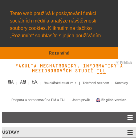
Tento web používá k poskytování funkcí
sociálních médií a analýze návštěvnosti
soubory cookies. Kliknutím na tlačítko
„Rozumím“ souhlasíte s jejich používáním.
Rozumím!
Přihlásit
Fakulta mechatroniky, informatiky a
mezioborových studií TUL&
Bakalářské studium
Telefonní seznam
Kontakty
Podpora a poradenství na FM a TUL
Jsem prvák
English version
ÚSTAVY