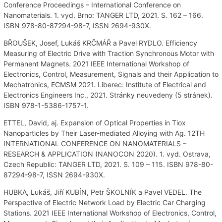
Conference Proceedings – International Conference on
Nanomaterials. 1. vyd. Brno: TANGER LTD, 2021. S. 162 – 166.
ISBN 978-80-87294-98-7, ISSN 2694-930X.
BŘOUŠEK, Josef, Lukáš KRČMÁŘ a Pavel RYDLO. Efficiency
Measuring of Electric Drive with Traction Synchronous Motor with
Permanent Magnets. 2021 IEEE International Workshop of
Electronics, Control, Measurement, Signals and their Application to
Mechatronics, ECMSM 2021. Liberec: Institute of Electrical and
Electronics Engineers Inc., 2021. Stránky neuvedeny (5 stránek).
ISBN 978-1-5386-1757-1.
ETTEL, David, aj. Expansion of Optical Properties in Tiox
Nanoparticles by Their Laser-mediated Alloying with Ag. 12TH
INTERNATIONAL CONFERENCE ON NANOMATERIALS –
RESEARCH & APPLICATION (NANOCON 2020). 1. vyd. Ostrava,
Czech Republic: TANGER LTD, 2021. S. 109 – 115. ISBN 978-80-
87294-98-7, ISSN 2694-930X.
HUBKA, Lukáš, Jiří KUBÍN, Petr ŠKOLNÍK a Pavel VEDEL. The
Perspective of Electric Network Load by Electric Car Charging
Stations. 2021 IEEE International Workshop of Electronics, Control,