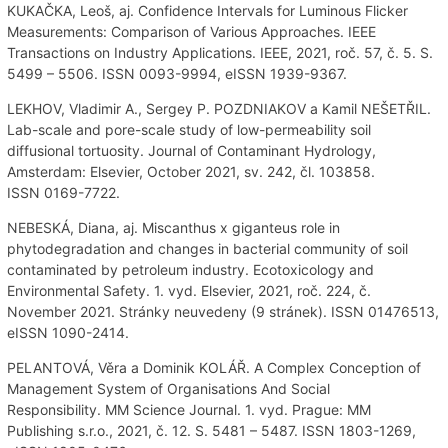
KUKAČKA, Leoš, aj. Confidence Intervals for Luminous Flicker
Measurements: Comparison of Various Approaches. IEEE
Transactions on Industry Applications. IEEE, 2021, roč. 57, č. 5. S.
5499 – 5506. ISSN 0093-9994, eISSN 1939-9367.
LEKHOV, Vladimir A., Sergey P. POZDNIAKOV a Kamil NEŠETŘIL.
Lab-scale and pore-scale study of low-permeability soil
diffusional tortuosity. Journal of Contaminant Hydrology,
Amsterdam: Elsevier, October 2021, sv. 242, čl. 103858.
ISSN 0169-7722.
NEBESKÁ, Diana, aj. Miscanthus x giganteus role in
phytodegradation and changes in bacterial community of soil
contaminated by petroleum industry. Ecotoxicology and
Environmental Safety. 1. vyd. Elsevier, 2021, roč. 224, č.
November 2021. Stránky neuvedeny (9 stránek). ISSN 01476513,
eISSN 1090-2414.
PELANTOVÁ, Věra a Dominik KOLÁŘ. A Complex Conception of
Management System of Organisations And Social
Responsibility. MM Science Journal. 1. vyd. Prague: MM
Publishing s.r.o., 2021, č. 12. S. 5481 – 5487. ISSN 1803-1269,