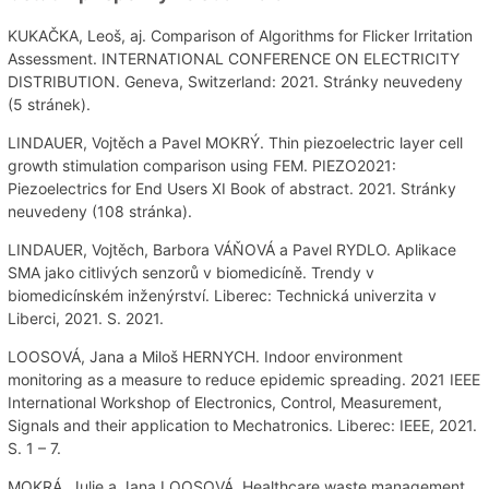
KUKAČKA, Leoš, aj. Comparison of Algorithms for Flicker Irritation
Assessment. INTERNATIONAL CONFERENCE ON ELECTRICITY
DISTRIBUTION. Geneva, Switzerland: 2021. Stránky neuvedeny
(5 stránek).
LINDAUER, Vojtěch a Pavel MOKRÝ. Thin piezoelectric layer cell
growth stimulation comparison using FEM. PIEZO2021:
Piezoelectrics for End Users XI Book of abstract. 2021. Stránky
neuvedeny (108 stránka).
LINDAUER, Vojtěch, Barbora VÁŇOVÁ a Pavel RYDLO. Aplikace
SMA jako citlivých senzorů v biomedicíně. Trendy v
biomedicínském inženýrství. Liberec: Technická univerzita v
Liberci, 2021. S. 2021.
LOOSOVÁ, Jana a Miloš HERNYCH. Indoor environment
monitoring as a measure to reduce epidemic spreading. 2021 IEEE
International Workshop of Electronics, Control, Measurement,
Signals and their application to Mechatronics. Liberec: IEEE, 2021.
S. 1 – 7.
MOKRÁ, Julie a Jana LOOSOVÁ. Healthcare waste management