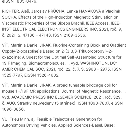
eISSN 1805-0476.
RICHTER, Aleš, Jaroslav PRŮCHA, Lenka HANÁKOVÁ a Vladimír
SOCHA. Effects of the High-Induction Magnetic Stimulation on
Viscoelastic Properties of the Biceps Brachii. IEEE Access. IEEE-
INST ELECTRICAL ELECTRONICS ENGINEERS INC, 2021, roč. 9,
č. 2021. S. 47136 – 47143. ISSN 2169-3536.
VÍT, Martin a Daniel JIRÁK. Fluorine-Containing Block and Gradient
Copoly(2-oxazoline)s Based on 2-(3,3,3-Trifluoropropyl)-2-
oxazoline: A Quest for the Optimal Self-Assembled Structure for
19 F Imaging. Biomacromolecules. 1. vyd. WASHINGTON, DC:
AMER CHEMICAL SOC, 2021, roč. 22, č. 7. S. 2963 – 2975. ISSN
1525-7797, EISSN 1526-4602.
VÍT, Martin a Daniel JIRÁK. A broad tuneable birdcage coil for
mouse 1H/19F MR applications. Journal of Magnetic Resonance. 1.
vyd. ACADEMIC PRESS INC ELSEVIER SCIENCE, 2021, roč. 329,
č. AUG. Stránky neuvedeny (5 stránek). ISSN 1090-7807, eISSN
1096-0856.
VU, Trieu Minh, aj. Feasible Trajectories Generation for
Autonomous Driving Vehicles. Applied Sciences-Basel. Basel: