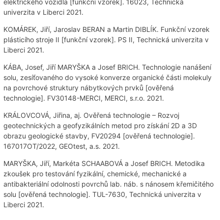
elektrického vozidla [funkční vzorek]. 16023, Technická
univerzita v Liberci 2021.
KOMÁREK, Jiří, Jaroslav BERAN a Martin DIBLÍK. Funkční vzorek
plásticího stroje II [funkční vzorek]. PS II, Technická univerzita v
Liberci 2021.
KÁBA, Josef, Jiří MARYŠKA a Josef BRICH. Technologie nanášení
solu, zesíťovaného do vysoké konverze organické části molekuly
na povrchové struktury nábytkových prvků [ověřená
technologie]. FV30148-MERCI, MERCI, s.r.o. 2021.
KRÁLOVCOVÁ, Jiřina, aj. Ověřená technologie – Rozvoj
geotechnických a geofyzikálních metod pro získání 2D a 3D
obrazu geologické stavby, FV20294 [ověřená technologie].
167017OT/2022, GEOtest, a.s. 2021.
MARYŠKA, Jiří, Markéta SCHAABOVÁ a Josef BRICH. Metodika
zkoušek pro testování fyzikální, chemické, mechanické a
antibakteriální odolnosti povrchů lab. náb. s nánosem křemičitého
solu [ověřená technologie]. TUL-7630, Technická univerzita v
Liberci 2021.