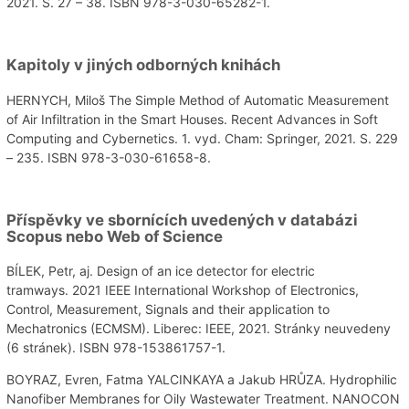
2021. S. 27 – 38. ISBN 978-3-030-65282-1.
Kapitoly v jiných odborných knihách
HERNYCH, Miloš The Simple Method of Automatic Measurement
of Air Infiltration in the Smart Houses. Recent Advances in Soft
Computing and Cybernetics. 1. vyd. Cham: Springer, 2021. S. 229
– 235. ISBN 978-3-030-61658-8.
Příspěvky ve sbornících uvedených v databázi
Scopus nebo Web of Science
BÍLEK, Petr, aj. Design of an ice detector for electric
tramways. 2021 IEEE International Workshop of Electronics,
Control, Measurement, Signals and their application to
Mechatronics (ECMSM). Liberec: IEEE, 2021. Stránky neuvedeny
(6 stránek). ISBN 978-153861757-1.
BOYRAZ, Evren, Fatma YALCINKAYA a Jakub HRŮZA. Hydrophilic
Nanofiber Membranes for Oily Wastewater Treatment. NANOCON