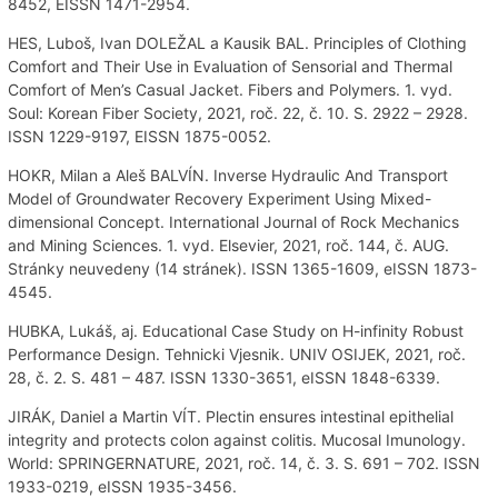
8452, EISSN 1471-2954.
HES, Luboš, Ivan DOLEŽAL a Kausik BAL. Principles of Clothing
Comfort and Their Use in Evaluation of Sensorial and Thermal
Comfort of Men’s Casual Jacket. Fibers and Polymers. 1. vyd.
Soul: Korean Fiber Society, 2021, roč. 22, č. 10. S. 2922 – 2928.
ISSN 1229-9197, EISSN 1875-0052.
HOKR, Milan a Aleš BALVÍN. Inverse Hydraulic And Transport
Model of Groundwater Recovery Experiment Using Mixed-
dimensional Concept. International Journal of Rock Mechanics
and Mining Sciences. 1. vyd. Elsevier, 2021, roč. 144, č. AUG.
Stránky neuvedeny (14 stránek). ISSN 1365-1609, eISSN 1873-
4545.
HUBKA, Lukáš, aj. Educational Case Study on H-infinity Robust
Performance Design. Tehnicki Vjesnik. UNIV OSIJEK, 2021, roč.
28, č. 2. S. 481 – 487. ISSN 1330-3651, eISSN 1848-6339.
JIRÁK, Daniel a Martin VÍT. Plectin ensures intestinal epithelial
integrity and protects colon against colitis. Mucosal Imunology.
World: SPRINGERNATURE, 2021, roč. 14, č. 3. S. 691 – 702. ISSN
1933-0219, eISSN 1935-3456.