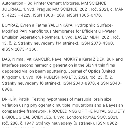
Automation – 3d Printer Cement Mixtures. MM SCIENCE
JOURNAL. 1. vyd. Prague: MM SCIENCE, 2021, roč. 2021, č. MAR.
S. 4223 – 4229. ISSN 1803-1269, eISSN 1805-0476.
BOYRAZ, Evren a Fatma YALCINKAYA. Hydrophilic Surface-
Modified PAN Nanofibrous Membranes for Efficient Oil–Water
Emulsion Separation. Polymers. 1. vyd. BASEL: MDPI, 2021, roč.
13, č. 2. Stránky neuvedeny (14 stránek). ISSN 2073-4360,
eISSN 2073-4360.
DAS, Nirmal, Vít KANCLÍŘ, Pavel MOKRÝ a Karel ŽÍDEK. Bulk and
interface second harmonic generation in the Si3N4 thin films
deposited via ion beam sputtering. Journal of Optics (United
Kingdom). 1. vyd. IOP PUBLISHING LTD, 2021, roč. 23, č. 2.
Stránky neuvedeny (6 stránek). ISSN 2040-8978, eISSN 2040-
8986.
DRHLÍK, Patrik. Testing hypotheses of marsupial brain size
variation using phylogenetic multiple imputations and a Bayesian
comparative framework. PROCEEDINGS OF THE ROYAL SOCIETY
B-BIOLOGICAL SCIENCES. 1. vyd. London: ROYAL SOC, 2021,
roč. 288, č. 1947. Stránky neuvedeny (9 stránek). ISSN 0962-