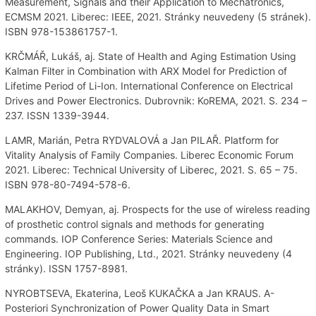
Measurement, Signals and their Application to Mechatronics,
ECMSM 2021. Liberec: IEEE, 2021. Stránky neuvedeny (5 stránek).
ISBN 978-153861757-1.
KRČMÁŘ, Lukáš, aj. State of Health and Aging Estimation Using
Kalman Filter in Combination with ARX Model for Prediction of
Lifetime Period of Li-Ion. International Conference on Electrical
Drives and Power Electronics. Dubrovnik: KoREMA, 2021. S. 234 –
237. ISSN 1339-3944.
LAMR, Marián, Petra RYDVALOVÁ a Jan PILAŘ. Platform for
Vitality Analysis of Family Companies. Liberec Economic Forum
2021. Liberec: Technical University of Liberec, 2021. S. 65 – 75.
ISBN 978-80-7494-578-6.
MALAKHOV, Demyan, aj. Prospects for the use of wireless reading
of prosthetic control signals and methods for generating
commands. IOP Conference Series: Materials Science and
Engineering. IOP Publishing, Ltd., 2021. Stránky neuvedeny (4
stránky). ISSN 1757-8981.
NYROBTSEVA, Ekaterina, Leoš KUKAČKA a Jan KRAUS. A-
Posteriori Synchronization of Power Quality Data in Smart