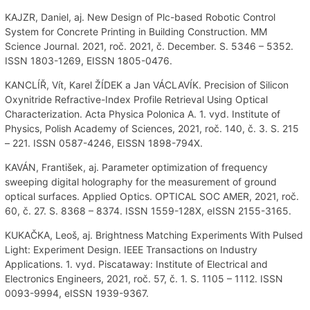
KAJZR, Daniel, aj. New Design of Plc-based Robotic Control
System for Concrete Printing in Building Construction. MM
Science Journal. 2021, roč. 2021, č. December. S. 5346 – 5352.
ISSN 1803-1269, EISSN 1805-0476.
KANCLÍŘ, Vít, Karel ŽÍDEK a Jan VÁCLAVÍK. Precision of Silicon
Oxynitride Refractive-Index Profile Retrieval Using Optical
Characterization. Acta Physica Polonica A. 1. vyd. Institute of
Physics, Polish Academy of Sciences, 2021, roč. 140, č. 3. S. 215
– 221. ISSN 0587-4246, EISSN 1898-794X.
KAVÁN, František, aj. Parameter optimization of frequency
sweeping digital holography for the measurement of ground
optical surfaces. Applied Optics. OPTICAL SOC AMER, 2021, roč.
60, č. 27. S. 8368 – 8374. ISSN 1559-128X, eISSN 2155-3165.
KUKAČKA, Leoš, aj. Brightness Matching Experiments With Pulsed
Light: Experiment Design. IEEE Transactions on Industry
Applications. 1. vyd. Piscataway: Institute of Electrical and
Electronics Engineers, 2021, roč. 57, č. 1. S. 1105 – 1112. ISSN
0093-9994, eISSN 1939-9367.