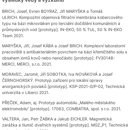
výsledky vědy a výzkumu
BRICH, Josef, Evren BOYRAZ, Jiří MARYŠKA a Tomáš
ULRICH. Kompozitní objemová filtrační membrána kobercového
typu na bázi mikrovláken pro terciální dočištění komunálních a
průmyslových vod [prototyp]. IN-EKO, 50 % TUL, 50 % IN-EKO
Team 2021.
MARYŠKA, Jiří, Josef KÁBA a Josef BRICH. Komplexní laboratorní
pracoviště s antibakteriálním povrchem na bázi křemičitého solu s
obsahem iontů kovů nebo nanočástic [prototyp]. FV30148-
MERCI, MERCI, s.r.o. 2021.
MORAVEC, Jaromír, Jiří SOBOTKA, Iva NOVÁKOVÁ a Josef
ČERNOHORSKÝ. Prototyp zařízení pro lokální opravy
anorganických povlaků [prototyp]. KSP-2021-G/P-02, Technická
univerzita v Liberci 2021.
PŘEČEK, Adam, aj. Prototyp automobilu „Malého městského
elektromobilu“ [prototyp]. 17063, COMBATRA, spol. s r.o. 2021.
VALTERA, Jan, Petr ŽABKA a Jakub EICHLER. Magnetická
zarážka a tlumič dveřních systémů [prototyp]. MGZ_P1, Technická