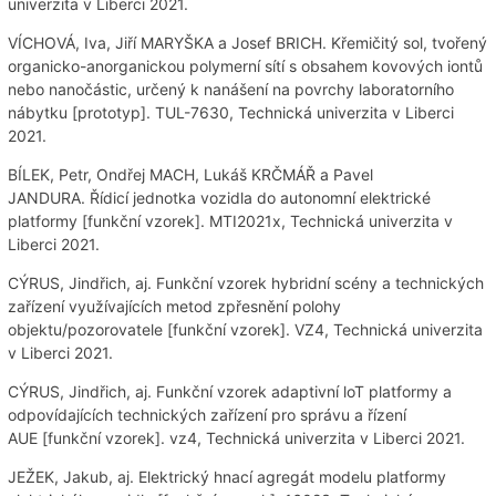
univerzita v Liberci 2021.
VÍCHOVÁ, Iva, Jiří MARYŠKA a Josef BRICH. Křemičitý sol, tvořený
organicko-anorganickou polymerní sítí s obsahem kovových iontů
nebo nanočástic, určený k nanášení na povrchy laboratorního
nábytku [prototyp]. TUL-7630, Technická univerzita v Liberci
2021.
BÍLEK, Petr, Ondřej MACH, Lukáš KRČMÁŘ a Pavel
JANDURA. Řídicí jednotka vozidla do autonomní elektrické
platformy [funkční vzorek]. MTI2021x, Technická univerzita v
Liberci 2021.
CÝRUS, Jindřich, aj. Funkční vzorek hybridní scény a technických
zařízení využívajících metod zpřesnění polohy
objektu/pozorovatele [funkční vzorek]. VZ4, Technická univerzita
v Liberci 2021.
CÝRUS, Jindřich, aj. Funkční vzorek adaptivní loT platformy a
odpovídajících technických zařízení pro správu a řízení
AUE [funkční vzorek]. vz4, Technická univerzita v Liberci 2021.
JEŽEK, Jakub, aj. Elektrický hnací agregát modelu platformy