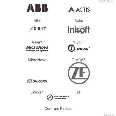
PARTNEŘI
ABB
Actis
Adient
INISOFT
MicroNova
T-MC66
Unicorn
ZF
Centrum Radius
ŠKOLY