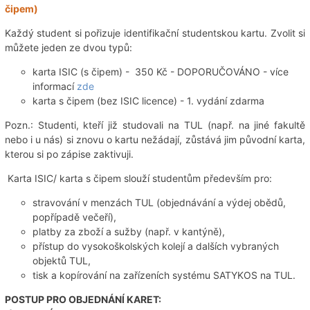
čipem)
Každý student si pořizuje identifikační studentskou kartu. Zvolit si
můžete jeden ze dvou typů:
karta ISIC (s čipem) - 350 Kč - DOPORUČOVÁNO - více
informací
zde
karta s čipem (bez ISIC licence) - 1. vydání zdarma
Pozn.: Studenti, kteří již studovali na TUL (např. na jiné fakultě
nebo i u nás) si znovu o kartu nežádají, zůstává jim původní karta,
kterou si po zápise zaktivuji.
Karta ISIC/ karta s čipem slouží studentům především pro:
stravování v menzách TUL (objednávání a výdej obědů,
popřípadě večeří),
platby za zboží a sužby (např. v kantýně),
přístup do vysokoškolských kolejí a dalších vybraných
objektů TUL,
tisk a kopírování na zařízeních systému SATYKOS na TUL.
POSTUP PRO OBJEDNÁNÍ KARET: