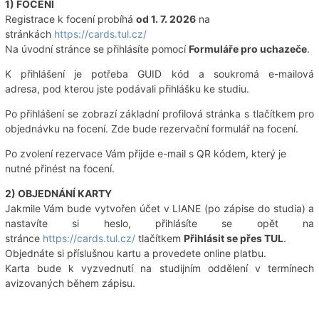
1) FOCENÍ
Registrace k focení probíhá
od 1. 7. 2026
na
stránkách
https://cards.tul.cz/
Na úvodní stránce se přihlásíte pomocí
Formuláře pro uchazeče
.
K přihlášení je potřeba GUID kód a soukromá e-mailová
adresa, pod kterou jste podávali přihlášku ke studiu.
Po přihlášení se zobrazí základní profilová stránka s tlačítkem pro
objednávku na focení. Zde bude rezervační formulář na focení.
Po zvolení rezervace Vám přijde e-mail s QR kódem, který je
nutné přinést na focení.
2) OBJEDNÁNÍ KARTY
Jakmile Vám bude vytvořen účet v LIANE (po zápise do studia) a
nastavíte si heslo, přihlásíte se opět na
stránce
https://cards.tul.cz/
tlačítkem
Přihlásit se přes TUL
.
Objednáte si příslušnou kartu a provedete online platbu.
Karta bude k vyzvednutí na studijním oddělení v termínech
avizovaných během zápisu.