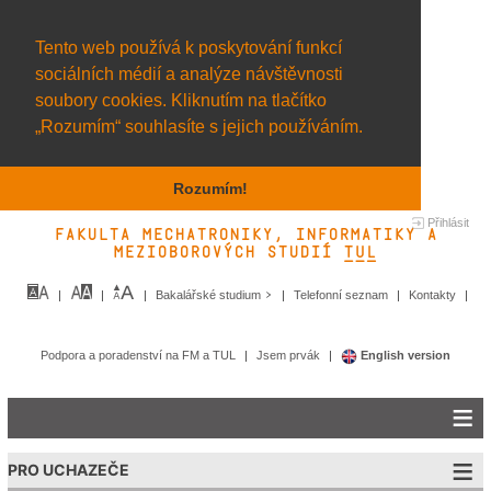
Tento web používá k poskytování funkcí
sociálních médií a analýze návštěvnosti
soubory cookies. Kliknutím na tlačítko
„Rozumím“ souhlasíte s jejich používáním.
Rozumím!
Přihlásit
Fakulta mechatroniky, informatiky a
mezioborových studií TUL&
Bakalářské studium
Telefonní seznam
Kontakty
Podpora a poradenství na FM a TUL
Jsem prvák
English version
PRO UCHAZEČE