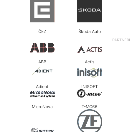
ČEZ
Škoda Auto
PARTNEŘI
ABB
Actis
Adient
INISOFT
MicroNova
T-MC66