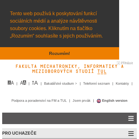
Tento web používá k poskytování funkcí
sociálních médií a analýze návštěvnosti
soubory cookies. Kliknutím na tlačítko
„Rozumím“ souhlasíte s jejich používáním.
Rozumím!
Přihlásit
Fakulta mechatroniky, informatiky a
mezioborových studií TUL&
Bakalářské studium
Telefonní seznam
Kontakty
Podpora a poradenství na FM a TUL
Jsem prvák
English version
PRO UCHAZEČE