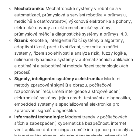
Mechatronika:
Mechatronické systémy v robotice a v
automatizaci, průmyslová a servisní robotika v průmyslu,
medicíně a ošetřovatelství, výkonová elektronika a pohony,
elektrické obvody a elektromechanické systémy,
průmyslové měřící a diagnostické systémy a průmysl 4.0.
Řízení:
Robotika, inteligentní řídící systémy a algoritmy,
adaptivní řízení, prediktivní řízení, senzorika a měřící
systémy, řízení spolehlivosti a analýza rizik, fuzzy logika,
nelineární dynamické systémy v automatizačních aplikacích
a optimální a suboptimální metody řízení technologických
procesů.
Signály, inteligentní systémy a elektronika:
Moderní
metody zpracování signálů a obrazu, počítačové
rozpoznávání řeči, umělá inteligence a strojové učení,
elektronické systémy, jejich návrh, testování a diagnostika,
embedded systémy a specializovaná elektronika pro
zpracování signálů diagnostika.
Informační technologie:
Moderní trendy v počítačových
sítích a zabezpečení, kybernetická bezpečnost, internet
věcí, aplikace data-miningu a umělé inteligence pro analýzu
internetového obsahu, cloudové technologie, sémantické