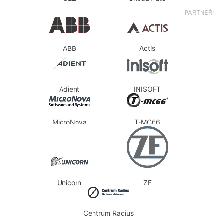
PARTNEŘI
ABB
Actis
Adient
INISOFT
MicroNova
T-MC66
Unicorn
ZF
Centrum Radius