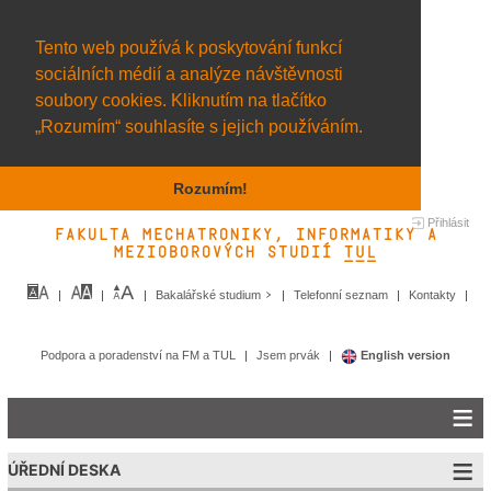
Tento web používá k poskytování funkcí
sociálních médií a analýze návštěvnosti
soubory cookies. Kliknutím na tlačítko
„Rozumím“ souhlasíte s jejich používáním.
Rozumím!
Přihlásit
Fakulta mechatroniky, informatiky a
mezioborových studií TUL&
Bakalářské studium
Telefonní seznam
Kontakty
Podpora a poradenství na FM a TUL
Jsem prvák
English version
ÚŘEDNÍ DESKA