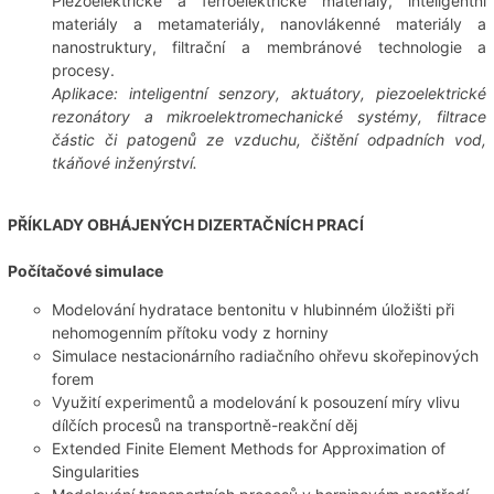
Piezoelektrické a ferroelektrické materiály, inteligentní
materiály a metamateriály, nanovlákenné materiály a
nanostruktury, filtrační a membránové technologie a
procesy.
Aplikace: inteligentní senzory, aktuátory, piezoelektrické
rezonátory a mikroelektromechanické systémy, filtrace
částic či patogenů ze vzduchu, čištění odpadních vod,
tkáňové inženýrství.
PŘÍKLADY OBHÁJENÝCH DIZERTAČNÍCH PRACÍ
Počítačové simulace
Modelování hydratace bentonitu v hlubinném úložišti při
nehomogenním přítoku vody z horniny
Simulace nestacionárního radiačního ohřevu skořepinových
forem
Využití experimentů a modelování k posouzení míry vlivu
dílčích procesů na transportně-reakční děj
Extended Finite Element Methods for Approximation of
Singularities