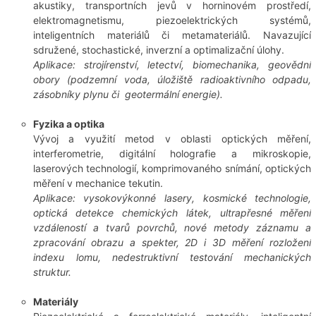
akustiky, transportních jevů v horninovém prostředí,
elektromagnetismu, piezoelektrických systémů,
inteligentních materiálů či metamateriálů. Navazující
sdružené, stochastické, inverzní a optimalizační úlohy.
Aplikace: strojírenství, letectví, biomechanika, geovědní
obory (podzemní voda, úložiště radioaktivního odpadu,
zásobníky plynu či geotermální energie).
Fyzika a optika
Vývoj a využití metod v oblasti optických měření,
interferometrie, digitální holografie a mikroskopie,
laserových technologií, komprimovaného snímání, optických
měření v mechanice tekutin.
Aplikace: vysokovýkonné lasery, kosmické technologie,
optická detekce chemických látek, ultrapřesné měření
vzdáleností a tvarů povrchů, nové metody záznamu a
zpracování obrazu a spekter, 2D i 3D měření rozložení
indexu lomu, nedestruktivní testování mechanických
struktur.
Materiály