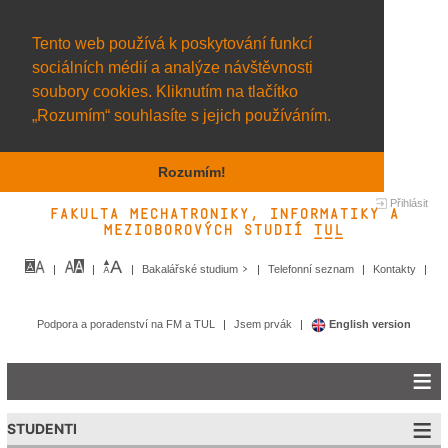
Tento web používá k poskytování funkcí
sociálních médií a analýze návštěvnosti
soubory cookies. Kliknutím na tlačítko
„Rozumím“ souhlasíte s jejich používáním.
Rozumím!
Přihlásit
Fakulta mechatroniky, informatiky a
mezioborových studií TUL&
Bakalářské studium
Telefonní seznam
Kontakty
Podpora a poradenství na FM a TUL
Jsem prvák
English version
STUDENTI