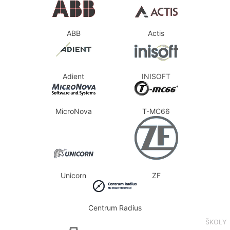
ABB
Actis
Adient
INISOFT
MicroNova
T-MC66
Unicorn
ZF
Centrum Radius
ŠKOLY