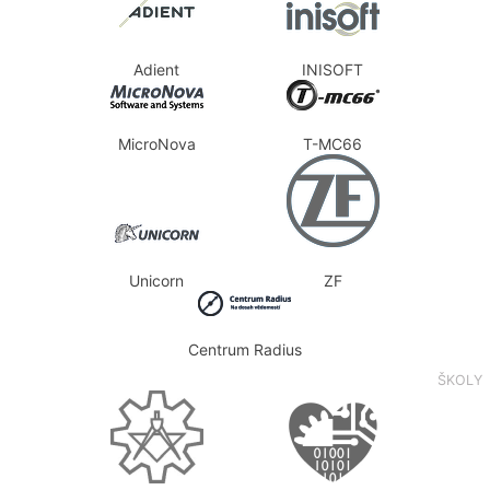
Adient
INISOFT
MicroNova
T-MC66
Unicorn
ZF
Centrum Radius
ŠKOLY