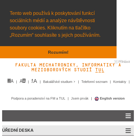
Tento web používá k poskytování funkcí
sociálních médií a analýze návštěvnosti
soubory cookies. Kliknutím na tlačítko
„Rozumím“ souhlasíte s jejich používáním.
Rozumím!
Přihlásit
Fakulta mechatroniky, informatiky a
mezioborových studií TUL&
Bakalářské studium
Telefonní seznam
Kontakty
Podpora a poradenství na FM a TUL
Jsem prvák
English version
ÚŘEDNÍ DESKA