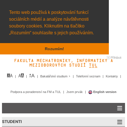
Tento web používá k poskytování funkcí
sociálních médií a analýze návštěvnosti
soubory cookies. Kliknutím na tlačítko
„Rozumím“ souhlasíte s jejich používáním.
Rozumím!
Přihlásit
Fakulta mechatroniky, informatiky a
mezioborových studií TUL&
Bakalářské studium
Telefonní seznam
Kontakty
Podpora a poradenství na FM a TUL
Jsem prvák
English version
STUDENTI