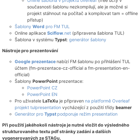
Online šablona v projektu overleaf
(free účty v
současnosti šablonu nezkompilují, ale je možné si
projekt stáhnout na počítač a kompilovat tam = offline
přístup)
Šablony
Word
pro FM TUL
Online aplikace
Sciflow
.net
(připravena šablona TUL)
Šablona v systému
Typst
:
generátor šablony
Nástroje pro prezentování
Google
prezentace
nabízí FM šablonu po přihlášení TUL
účtem (fm-prezentace-cz-official a fm-presentation-en-
official)
Šablony
PowerPoint
prezentace:
PowerPoint CZ
PowerPoint EN
Pro uživatele
LaTeXu
je připraven
na platformě Overleaf
projekt tulpresentation
vycházející z použití třídy
beamer
Generátor pro
Typst
podporuje režim presentation
Při použití jakéhokoli nástroje je nutné vložit do výsledného
strukturovaného textu pdf stránky zadání a dalších
vygenerovaných ze STAGu.