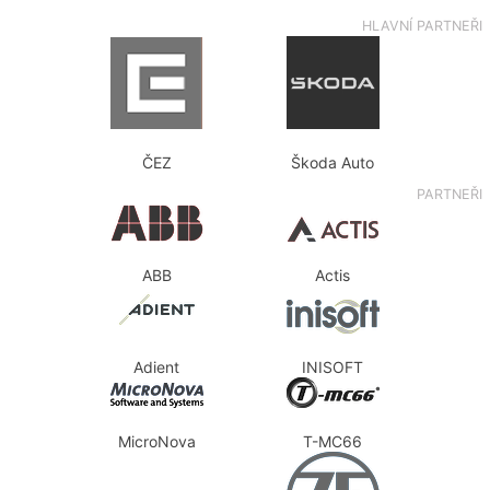
HLAVNÍ PARTNEŘI
ČEZ
Škoda Auto
PARTNEŘI
ABB
Actis
Adient
INISOFT
MicroNova
T-MC66