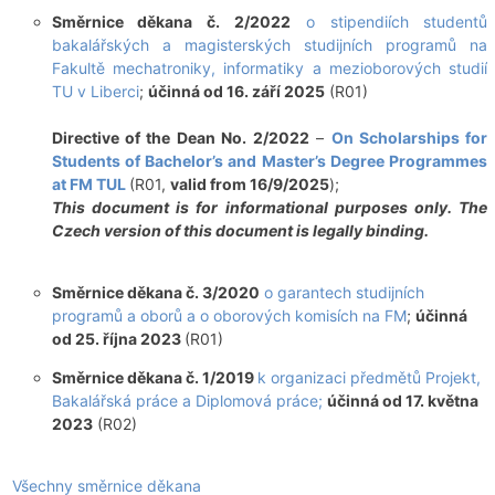
Směrnice děkana č. 2/2022
o stipendiích studentů
bakalářských a magisterských studijních programů na
Fakultě mechatroniky, informatiky a mezioborových studií
TU v Liberci
;
účinná od 16. září 2025
(R01)
Directive of the Dean No. 2/2022
–
On Scholarships for
Students of Bachelor’s and Master’s Degree Programmes
at FM TUL
(R01,
valid from 16/9/2025
);
This document is for informational purposes only. The
Czech version of this document is legally binding.
Směrnice děkana č. 3/2020
o garantech studijních
programů a oborů a o oborových komisích na FM
;
účinná
od 25. října 2023
(R01)
Směrnice děkana č. 1/2019
k organizaci předmětů Projekt,
Bakalářská práce a Diplomová práce;
účinná od 17. května
2023
(R02)
Všechny směrnice děkana