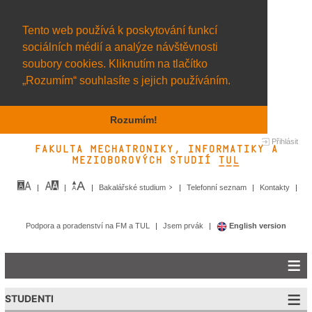
Tento web používá k poskytování funkcí
sociálních médií a analýze návštěvnosti
soubory cookies. Kliknutím na tlačítko
„Rozumím“ souhlasíte s jejich používáním.
Rozumím!
Přihlásit
Fakulta mechatroniky, informatiky a
mezioborových studií TUL&
Bakalářské studium
Telefonní seznam
Kontakty
Podpora a poradenství na FM a TUL
Jsem prvák
English version
STUDENTI