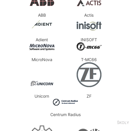
ABB
Actis
Adient
INISOFT
MicroNova
T-MC66
Unicorn
ZF
Centrum Radius
ŠKOLY