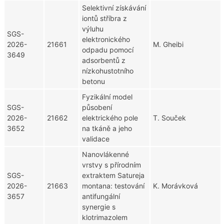
Selektivní získávání
iontů stříbra z
výluhu
SGS-
elektronického
2026-
21661
M. Gheibi
odpadu pomocí
3649
adsorbentů z
nízkohustotního
betonu
Fyzikální model
SGS-
působení
2026-
21662
elektrického pole
T. Souček
3652
na tkáně a jeho
validace
Nanovlákenné
vrstvy s přírodním
SGS-
extraktem Satureja
2026-
21663
montana: testování
K. Morávková
3657
antifungální
synergie s
klotrimazolem