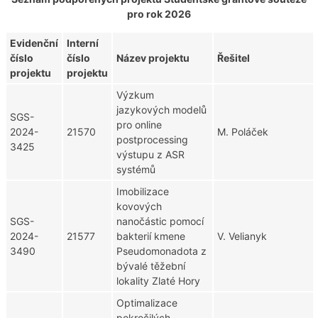
pro rok 2026
Evidenční
Interní
číslo
číslo
Název projektu
Řešitel
projektu
projektu
Výzkum
jazykových modelů
SGS-
pro online
2024-
21570
M. Poláček
postprocessing
3425
výstupu z ASR
systémů
Imobilizace
kovových
SGS-
nanočástic pomocí
2024-
21577
bakterií kmene
V. Velianyk
3490
Pseudomonadota z
bývalé těžební
lokality Zlaté Hory
Optimalizace
pokročilých