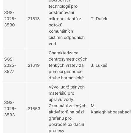
technologií pro
SGS-
odstraňování
2025-
21613
mikropolutantů z
T. Dufek
3530
odtoků
komunálních
čistíren odpadních
vod
Charakterizace
SGS-
centrosymetrických
2025-
21619
tenkých vrstev za
J. Lukeš
3577
pomoci generace
druhé harmonické
Vývoj udržitelných
materiálů pro
úpravu vody:
SGS-
Zkoumání zelených
M.
2026-
21653
aktivátorů na bázi
Khaleghiabbasabadi
3593
grafenu pro
pokročilé oxidační
procesy