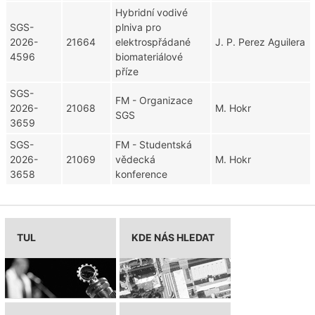
Hybridní vodivé
SGS-
plniva pro
2026-
21664
elektrospřádané
J. P. Perez Aguilera
4596
biomateriálové
příze
SGS-
FM - Organizace
2026-
21068
M. Hokr
SGS
3659
SGS-
FM - Studentská
2026-
21069
vědecká
M. Hokr
3658
konference
TUL
KDE NÁS HLEDAT