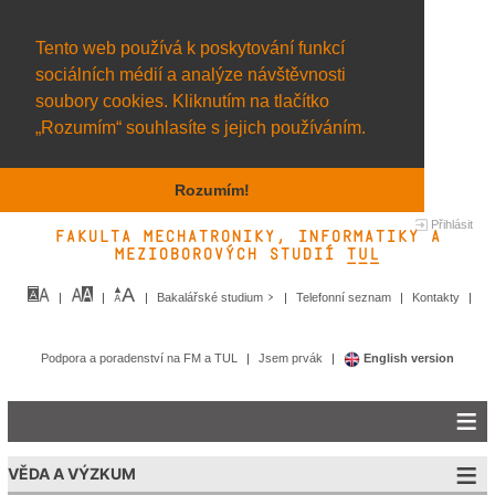
Tento web používá k poskytování funkcí
sociálních médií a analýze návštěvnosti
soubory cookies. Kliknutím na tlačítko
„Rozumím“ souhlasíte s jejich používáním.
Rozumím!
Přihlásit
Fakulta mechatroniky, informatiky a
mezioborových studií TUL&
Bakalářské studium
Telefonní seznam
Kontakty
Podpora a poradenství na FM a TUL
Jsem prvák
English version
VĚDA A VÝZKUM