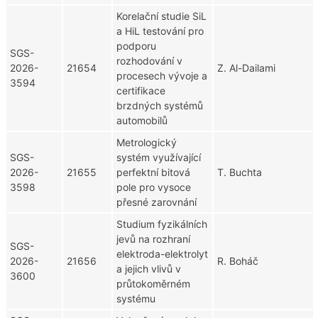
Korelační studie SiL
a HiL testování pro
podporu
SGS-
rozhodování v
2026-
21654
Z. Al-Dailami
procesech vývoje a
3594
certifikace
brzdných systémů
automobilů
Metrologický
SGS-
systém využívající
2026-
21655
perfektní bitová
T. Buchta
3598
pole pro vysoce
přesné zarovnání
Studium fyzikálních
jevů na rozhraní
SGS-
elektroda-elektrolyt
2026-
21656
R. Boháč
a jejich vlivů v
3600
průtokoměrném
systému