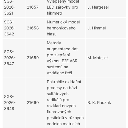
SGS-
Vylepšený model
2026-
21657
LED žárovky pro
J. Hergesel
3621
flikrmetr
SGS-
Numerický model
2026-
21658
harmonikového
J. Himmel
3642
hlasu
Metody
augmentace dat
SGS-
pro zlepšení
2026-
21659
M. Motejlek
výkonu E2E ASR
3647
systémů na
vzdálené řeči
Pokročilé oxidační
procesy na bázi
sulfátových
SGS-
radikálů pro
2026-
21660
B. K. Raczak
rozklad nových
3648
fluorovaných
pesticidů v různých
vodních matricích