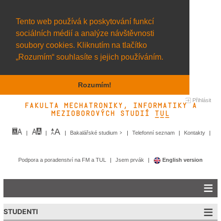
Tento web používá k poskytování funkcí
sociálních médií a analýze návštěvnosti
soubory cookies. Kliknutím na tlačítko
„Rozumím“ souhlasíte s jejich používáním.
Rozumím!
Přihlásit
Fakulta mechatroniky, informatiky a
mezioborových studií TUL&
Bakalářské studium
Telefonní seznam
Kontakty
Podpora a poradenství na FM a TUL
Jsem prvák
English version
STUDENTI