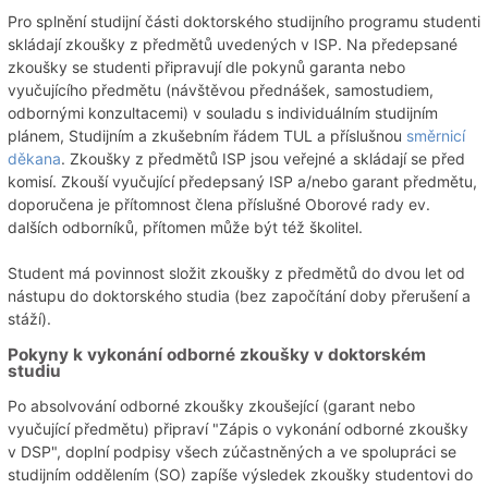
Pro splnění studijní části doktorského studijního programu studenti
skládají zkoušky z předmětů uvedených v ISP. Na předepsané
zkoušky se studenti připravují dle pokynů garanta nebo
vyučujícího předmětu (návštěvou přednášek, samostudiem,
odbornými konzultacemi) v souladu s individuálním studijním
plánem, Studijním a zkušebním řádem TUL a příslušnou
směrnicí
děkana
. Zkoušky z předmětů ISP jsou veřejné a skládají se před
komisí. Zkouší vyučující předepsaný ISP a/nebo garant předmětu,
doporučena je přítomnost člena příslušné Oborové rady ev.
dalších odborníků, přítomen může být též školitel.
Student má povinnost složit zkoušky z předmětů do dvou let od
nástupu do doktorského studia (bez započítání doby přerušení a
stáží).
Pokyny k vykonání odborné zkoušky v doktorském
studiu
Po absolvování odborné zkoušky zkoušející (garant nebo
vyučující předmětu) připraví "Zápis o vykonání odborné zkoušky
v DSP", doplní podpisy všech zúčastněných a ve spolupráci se
studijním oddělením (SO) zapíše výsledek zkoušky studentovi do